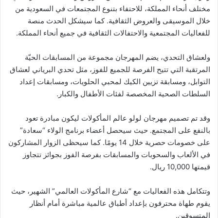
مختلف أنحاء المملكة، للاحتفاء بتنوع المجتمعات في السعودية من
خلال الموسيقى والعروض الثقافية. كما سيشكل الحدث منصة
للفعاليات المجتمعية والاحتفالات الثقافية في جميع أنحاء المملكة.
ولعشاق التحدي، يضم المهرجان مجموعة من المسابقات الحيّة
المرتقبة التي تتيح الفرصة للجميع للفوز، مثل تحدي البرياني لعشاق
التوابل، ومسابقة تزيين الكيك لمحبي الحلويات، ومسابقات إعداد
السلطات الصحية المخصصة لفئات الأطفال والكبار.
وقد تم تصميم مهرجان لولو عالم المأكولات ليكون مبادرة تعود
بالنفع على المجتمع. حيث سيحصل أعضاء برنامج الولاء “سعادة”
على خصومات حصرية خلال 14 يومًا. كما سيحظى الزوار المشاركون
في الألعاب والسحوبات والمسابقات بفرصة الفوز بجوائز تتجاوز
قيمتها 10,000 ريال.
وتتكامل هذه الفعاليات مع “شارع المأكولات العالمي” الشهير، حيث
يقوم طهاة محترفون بإعداد أطباق عالمية مباشرة أمام أنظار
المتسوقين.