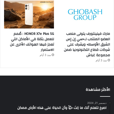
مارك فيلينتورف يتولى منصب
HONOR X7e Plus 5G : صُمم
العضو المنتدب لـ«سي إن إس
للعمل بثقة في الأماكن التي
الشرق الأوسط» ويشرف على
تعجز فيها الهواتف الأخرى عن
شركات قطاع التكنولوجيا ضمن
الاستمرار
مجموعة غباش
منذ 3 أيام
منذ 3 أيام
الأكثر مشاهدة
ديسمبر 21, 2024
‫اصرخ لتعلم أنك ما زلتَ حيّاً وأن الحياة على هذه الأرض ممكن