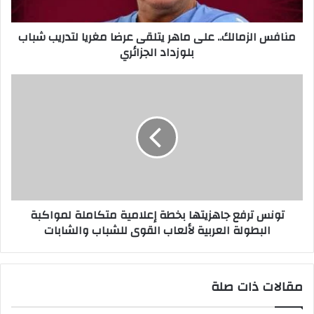
لتدريب
شباب
منافس الزمالك.. على ماهر يتلقى عرضا مغريا لتدريب شباب
بلوزداد
بلوزداد الجزائري
الجزائري
تونس
ترفع
جاهزيتها
بخطة
إعلامية
متكاملة
لمواكبة
البطولة
العربية
تونس ترفع جاهزيتها بخطة إعلامية متكاملة لمواكبة
لألعاب
البطولة العربية لألعاب القوى للشباب والشابات
القوى
للشباب
والشابات
مقالات ذات صلة