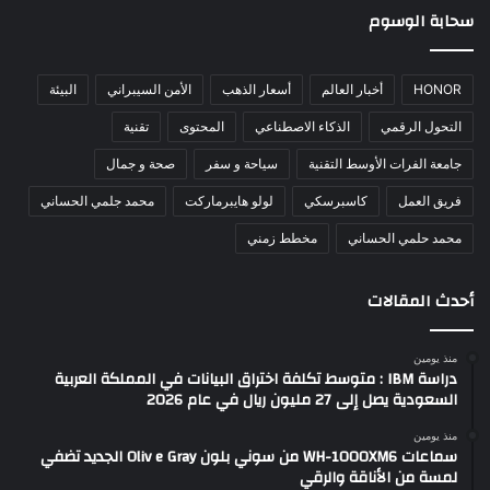
سحابة الوسوم
HONOR
أخبار العالم
أسعار الذهب
الأمن السيبراني
البيئة
التحول الرقمي
الذكاء الاصطناعي
المحتوى
تقنية
جامعة الفرات الأوسط التقنية
سياحة و سفر
صحة و جمال
فريق العمل
كاسبرسكي
لولو هايبرماركت
محمد جلمي الحساني
محمد حلمي الحساني
مخطط زمني
أحدث المقالات
منذ يومين
دراسة IBM : متوسط تكلفة اختراق البيانات في المملكة العربية
السعودية يصل إلى 27 مليون ريال في عام 2026
منذ يومين
سماعات WH-1000XM6 من سوني بلون Oliv e Gray الجديد تضفي
لمسة من الأناقة والرقي