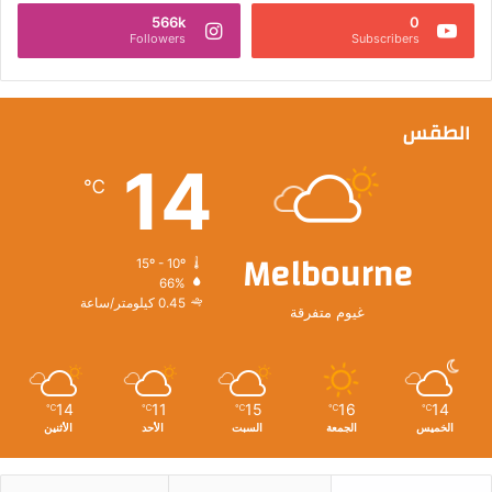
566k
0
Followers
Subscribers
الطقس
14
℃
Melbourne
15º - 10º
66%
0.45 كيلومتر/ساعة
غيوم متفرقة
14
11
15
16
14
℃
℃
℃
℃
℃
الخميس
الجمعة
السبت
الأحد
الأثنين