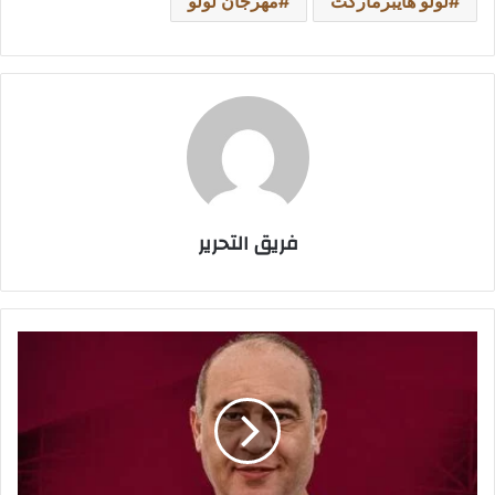
لولو هايبرماركت
مهرجان لولو
فريق التحرير
منافس
الزمالك..
على
ماهر
يتلقى
عرضا
مغريا