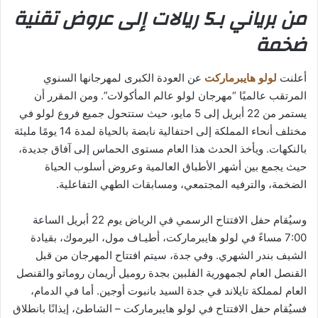
من برياني بـ5 ريالات إلى عروض تقنية
ضخمة
أعلنت
لولو هايبرماركت
عن العودة الكبرى لمهرجانها السنوي
المرتقب عالميًا “مهرجان لولو عالم المأكولات”. ومن المقرر أن
يستمر من 22 أبريل إلى 5 مايو، حيث ستتحول جميع فروع لولو في
مختلف أنحاء المملكة إلى احتفالية نابضة بالحياة لمدة 14 يومًا مليئة
بالنكهات. ويأخذ الحدث هذا العام مستوى الحماس إلى آفاق جديدة،
حيث يجمع بين أشهر الأطباق العالمية وعروض أسلوب الحياة
الضخمة، والترفيه المجتمعي، ومسابقات الطهي التفاعلية.
وسيُقام حفل الافتتاح الرسمي في الرياض يوم 22 أبريل الساعة
7:00 مساءً في لولو هايبرماركت، أطيـاف مول، اليرموك، بقيادة
الشيف بندر الشهري. وفي جدة، سيتم افتتاح المهرجان من قبل
القنصل العام لجمهورية الفلبين بجدة روميل أريمان روماتو والقنصل
العام لمملكة تايلاند في جدة السيد بانبوت أوجين. أما في الدمام،
فسيُقام حفل الافتتاح في لولو هايبرماركت – الشاطئ، إيذانًا بانطلاق