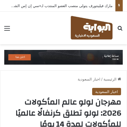
مارك فيلينتورف يتولى منصب العضو المنتدب لـ«سي إن إس الشرق الأوسط» ويشرف على شركات قطاع التكنولوجيا ضمن مجموعة غباش
بحث عن
الق
الرئيسية
/
اخبار السعودية
اخبار السعودية
مهرجان لولو عالم المأكولات
2026: لولو تطلق كرنفالًا عالميًا
للمأكولات لمدة 14 يومًا