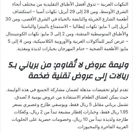
النكهات العربية – تذوق أفضل الأطباق التقليدية من مختلف أنحاء
الشرق الأوسط، ومن 28 إلى 29 أبريل: نكهات آسيا – استكشاف
أطعمة الشارع الجريئة والنابضة بالحياة في الشرق الأقصى، ومن 30
أبريل إلى 1 مايو: نكهات إيطاليا – الاستمتاع بالبيتزا والباستا
والأطباق المتوسطية المتقنة، ومن 2 إلى 3 مايو: نكهات الكونتيننتال
– عرض كبير للمأكولات الغربية والأوروبية الكلاسيكية، ومن 4 إلى 5
مايو: الأطعمة الصحية – ختام المهرجان بخيارات لذيذة ومغذية.
وليمة عروض لا تُقاوم: من برياني بـ5
ريالات إلى عروض تقنية ضخمة
تقدم لولو تخفيضات مذهلة لضمان مشاركة الجميع في هذه الوليمة.
حيث يمكن لعشاق الطعام الاستفادة من عروض يومية لا تُصدق،
تشمل برياني مقابل 5 ريال فقط، ويوسفي طازج وعصيري بسعر
1.95 ريال فقط، وخيارات إفطار مشبعة تبدأ من 2 ريال، وكعكات
طازجة ولذيذة تبدأ من 10 ريال، وخصومات حصرية على الحلويات
العربية الفاخرة والمخبوزات.