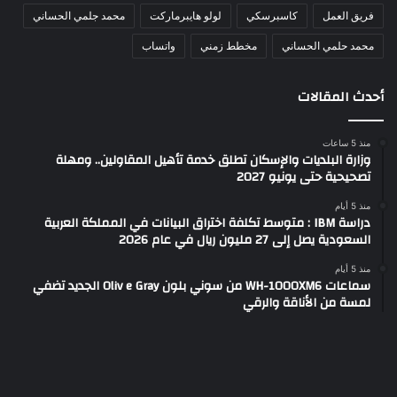
فريق العمل
كاسبرسكي
لولو هايبرماركت
محمد جلمي الحساني
محمد حلمي الحساني
مخطط زمني
واتساب
أحدث المقالات
منذ 5 ساعات
وزارة البلديات والإسكان تطلق خدمة تأهيل المقاولين.. ومهلة
تصحيحية حتى يونيو 2027
منذ 5 أيام
دراسة IBM : متوسط تكلفة اختراق البيانات في المملكة العربية
السعودية يصل إلى 27 مليون ريال في عام 2026
منذ 5 أيام
سماعات WH-1000XM6 من سوني بلون Oliv e Gray الجديد تضفي
لمسة من الأناقة والرقي