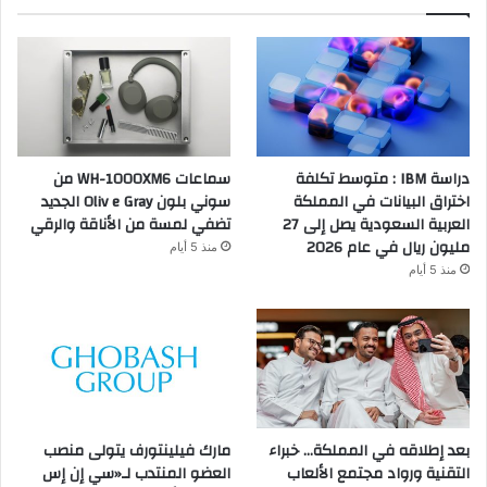
دراسة IBM : متوسط تكلفة
سماعات WH-1000XM6 من
اختراق البيانات في المملكة
سوني بلون Oliv e Gray الجديد
العربية السعودية يصل إلى 27
تضفي لمسة من الأناقة والرقي
مليون ريال في عام 2026
منذ 5 أيام
منذ 5 أيام
بعد إطلاقه في المملكة… خبراء
مارك فيلينتورف يتولى منصب
التقنية ورواد مجتمع الألعاب
العضو المنتدب لـ«سي إن إس