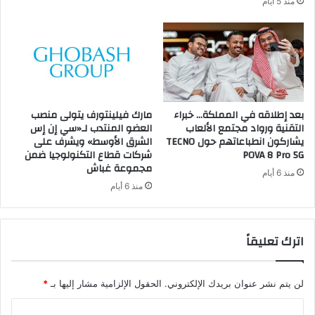
منذ 5 أيام
بعد إطلاقه في المملكة… خبراء
مارك فيلينتورف يتولى منصب
التقنية ورواد مجتمع الألعاب
العضو المنتدب لـ«سي إن إس
يشاركون انطباعاتهم حول TECNO
الشرق الأوسط» ويشرف على
POVA 8 Pro 5G
شركات قطاع التكنولوجيا ضمن
مجموعة غباش
منذ 6 أيام
منذ 6 أيام
اترك تعليقاً
لن يتم نشر عنوان بريدك الإلكتروني.
الحقول الإلزامية مشار إليها بـ
*
ا