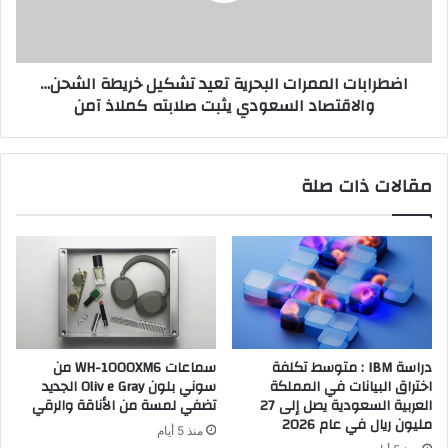
الشحن…
والاقتصاد
السعودي
اضطرابات الممرات البحرية تعيد تشكيل خريطة الشحن…
يثبت
والاقتصاد السعودي يثبت صلابته كملاذ آمن
صلابته
كملاذ
آمن
مقالات ذات صلة
دراسة IBM : متوسط تكلفة
سماعات WH-1000XM6 من
اختراق البيانات في المملكة
سوني بلون Oliv e Gray الجديد
العربية السعودية يصل إلى 27
تضفي لمسة من الأناقة والرقي
مليون ريال في عام 2026
منذ 5 أيام