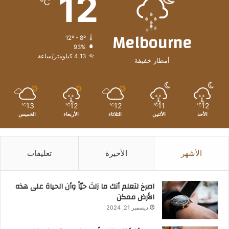
12
℃
Melbourne
12º - 8º
93%
4.13 كيلومتر/ساعة
أمطار خفيفة
13
12
12
11
12
℃
℃
℃
℃
℃
الأحد
الأثنين
الثلاثاء
الأربعاء
الخميس
الأشهر
الأخيرة
تعليقات
‫اصرخ لتعلم أنك ما زلتَ حيّاً وأن الحياة على هذه
الأرض ممكن
ديسمبر 21, 2024