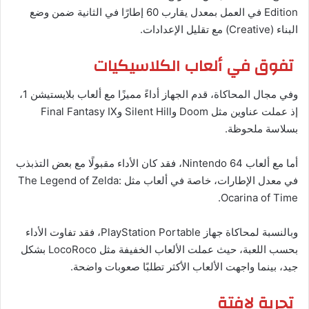
Edition في العمل بمعدل يقارب 60 إطارًا في الثانية ضمن وضع
البناء (Creative) مع تقليل الإعدادات.
تفوق في ألعاب الكلاسيكيات
وفي مجال المحاكاة، قدم الجهاز أداءً مميزًا مع ألعاب بلايستيشن 1،
إذ عملت عناوين مثل Doom وSilent Hill وFinal Fantasy IX
بسلاسة ملحوظة.
أما مع ألعاب Nintendo 64، فقد كان الأداء مقبولًا مع بعض التذبذب
في معدل الإطارات، خاصة في ألعاب مثل The Legend of Zelda:
Ocarina of Time.
وبالنسبة لمحاكاة جهاز PlayStation Portable، فقد تفاوت الأداء
بحسب اللعبة، حيث عملت الألعاب الخفيفة مثل LocoRoco بشكل
جيد، بينما واجهت الألعاب الأكثر تطلبًا صعوبات واضحة.
تجربة لافتة