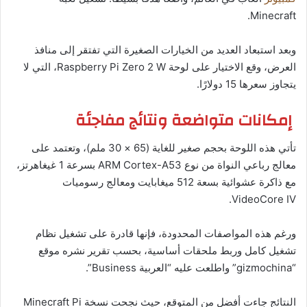
Minecraft.
وبعد استبعاد العديد من الخيارات الصغيرة التي تفتقر إلى منافذ
العرض، وقع الاختيار على لوحة Raspberry Pi Zero 2 W، التي لا
يتجاوز سعرها 15 دولارًا.
إمكانات متواضعة ونتائج مفاجئة
تأتي هذه اللوحة بحجم صغير للغاية (65 × 30 ملم)، وتعتمد على
معالج رباعي النواة من نوع ARM Cortex-A53 بسرعة 1 غيغاهرتز،
مع ذاكرة عشوائية بسعة 512 ميغابايت ومعالج رسوميات
VideoCore IV.
ورغم هذه المواصفات المحدودة، فإنها قادرة على تشغيل نظام
تشغيل كامل وربط ملحقات أساسية، بحسب تقرير نشره موقع
“gizmochina” واطلعت عليه “العربية Business”.
النتائج جاءت أفضل من المتوقع، حيث نجحت نسخة Minecraft Pi