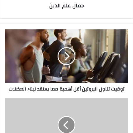
جمال علم الدين
توقيت
تناول
البروتين
أقل
أهمية
مما
يعتقد
لبناء
العضلات
توقيت تناول البروتين أقل أهمية مما يعتقد لبناء العضلات
اضطرابات
الممرات
البحرية
تعيد
تشكيل
خريطة