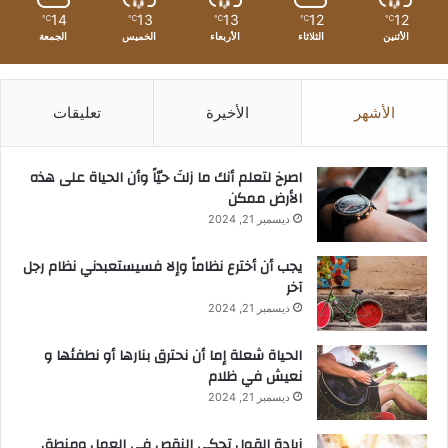
14
13
13
12
12
℃
℃
℃
℃
℃
الأثنين
الثلاثاء
الأربعاء
الخميس
الجمعة
الأشهر
الأخيرة
تعليقات
‫اصرخ لتعلم أنك ما زلتَ حيّاً وأن الحياة على هذه
الأرض ممكن
ديسمبر 21, 2024
يجب أن أخترع نظاماً وإلا فسيستعبدني نظام رجل
آخر
ديسمبر 21, 2024
الحياة شعلة إما أن نحترق بنارها أو نطفئها و
نعيش في ظلام
ديسمبر 21, 2024
زيادة القول تحكي النقص في العمل ومنطق