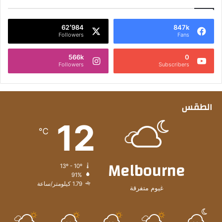
62٬984
847k
Followers
Fans
566k
0
Followers
Subscribers
الطقس
12
℃
Melbourne
13º - 10º
91%
1.79 كيلومتر/ساعة
غيوم متفرقة