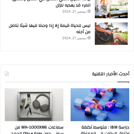
المرء قد يهديه للزلل
ديسمبر 21, 2024
ليس للحياة قيمة إلا إذا وجدنا فيها شيئا نناضل
من أجله
ديسمبر 21, 2024
أحدث الأخبار التقنية
دراسة IBM : متوسط تكلفة
سماعات WH-1000XM6 من
اختراق البيانات في المملكة
سوني بلون Oliv e Gray الجديد