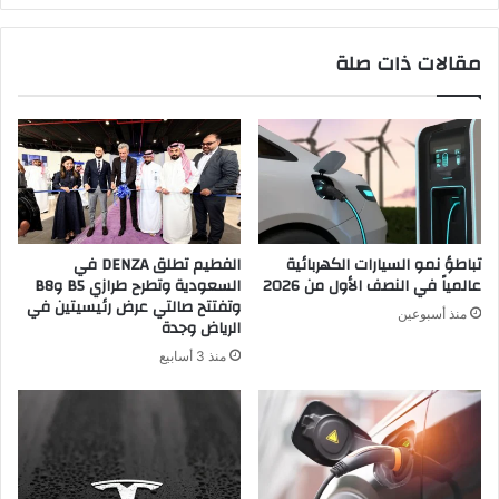
لدعم
استدامة
مقالات ذات صلة
قطاع
المياه
تباطؤ نمو السيارات الكهربائية
الفطيم تطلق DENZA في
عالمياً في النصف الأول من 2026
السعودية وتطرح طرازي B5 وB8
وتفتتح صالتي عرض رئيسيتين في
منذ أسبوعين
الرياض وجدة
منذ 3 أسابيع