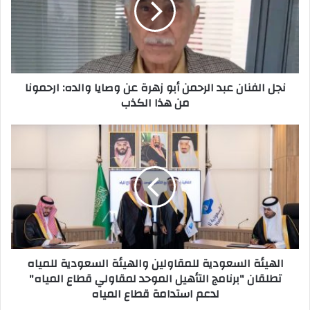
أبو
زهرة
عن
وصايا
والده:
نجل الفنان عبد الرحمن أبو زهرة عن وصايا والده: ارحمونا
ارحمونا
من هذا الكذب
من
هذا
الكذب
الهيئة
السعودية
للمقاولين
والهيئة
السعودية
للمياه
تطلقان
"برنامج
التأهيل
الهيئة السعودية للمقاولين والهيئة السعودية للمياه
الموحد
تطلقان "برنامج التأهيل الموحد لمقاولي قطاع المياه"
لمقاولي
لدعم استدامة قطاع المياه
قطاع
المياه"