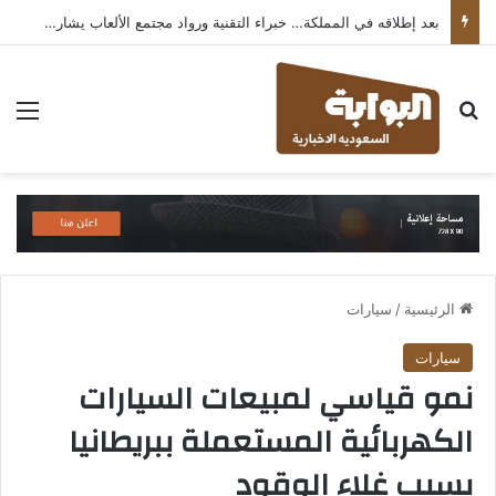
بعد إطلاقه في المملكة… خبراء التقنية ورواد مجتمع الألعاب يشاركون انطباعاتهم حول TECNO POVA 8 Pro 5G
بحث عن
الق
الرئيسية
/
سيارات
سيارات
نمو قياسي لمبيعات السيارات
الكهربائية المستعملة ببريطانيا
بسبب غلاء الوقود