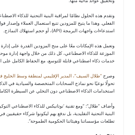
وتحقيق عوائد مالية منها.
وتقدم هذه الحلول نظامًا لمراقبة البنية التحتية للذكاء الاصطن
الفعلي. وهذا ما يتيح للمزودين تتبع استعمال العملاء وإصدار ف
استدعاءات واجهات البرمجة (API)، أو حجم استهلاك النماذج.
وتعمل هذه الإمكانات معًا على منح المزودين القدرة على إدارة ا
الموزعة للذكاء الاصطناعي، كل ذلك من خلال واجهة إدارة موحد
خدمات ذكاء اصطناعي قابلة للتوسع، مع الحفاظ الكامل على ال
وصرح
“طلال السيف”، المدير الإقليمي لمنطقة وسط الخليج 
تحولًا نوعيًا نحو نماذج السحابات المتخصصة والسيادية في ا
استخدامات الذكاء الاصطناعي دون التخلي عن السيطرة الكاملة على
وأضاف “طلال”: “ومع تقنية ‘نوتانيكس للذكاء الاصطناعي التوكي
البنية التحتية التقليدية، بل ندفع بهم ليكونوا شركاء حقيقيين 
تطلعات مؤسساتنا وهيئاتنا الحكومية الطموحة”.