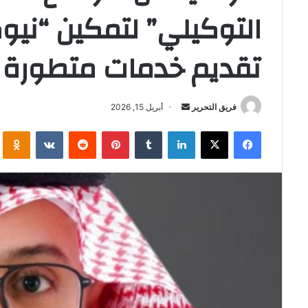
تقديم خدمات متطورة 
أرسل
فريق التحرير
أبريل 15, 2026
بريدا
فيسبوك
‫X
لينكدإن
بينتيريست
i
إلكترونيا