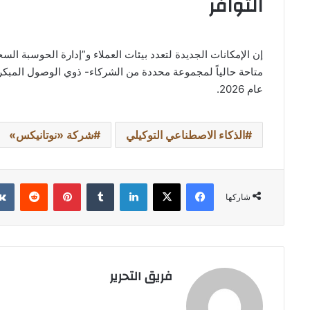
التوافر
إن الإمكانات الجديدة لتعدد بيئات العملاء و”إدارة الحوسبة ال
متاحة حالياً لمجموعة محددة من الشركاء- ذوي الوصول المبكر
عام 2026.
الذكاء الاصطناعي التوكيلي
شركة «نوتانيكس»
فيسبوك
‫X
لينكدإن
بينتيريست
شاركها
فريق التحرير