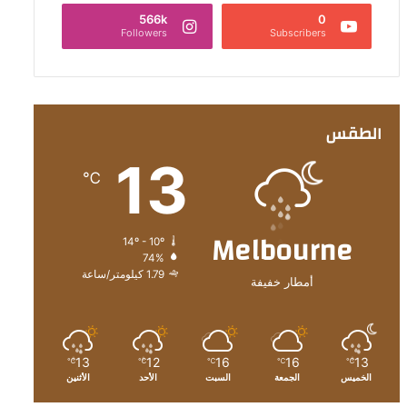
566k
0
Followers
Subscribers
الطقس
13
℃
Melbourne
14º - 10º
74%
1.79 كيلومتر/ساعة
أمطار خفيفة
13
12
16
16
13
℃
℃
℃
℃
℃
الخميس
الجمعة
السبت
الأحد
الأثنين