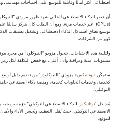
اصطناعي أكثر أمانًا وقابلية للتوسع، تلبي احتياجات مهندسي 
أن عصر الذكاء الاصطناعي الحالي شهد ظهور مزودي “النيوكلود
(GPUs) عبر خدمات مرنة. ومع أن الطلب كان يتركز سابقًا ع
كبير من الشركات.
ولتلبية هذه الاحتياجات، يتحول مزودو “النيوكلود” من مجرد مو
مستويات أمنية ومراقبة وأداء أعلى، مع خفض التكلفة لكل رمز (token) من خدمات الذكاء الاصطناعي
ستمكّن
«نوتانيكس»
مزودي “النيوكلودز” من تقديم دليل أوس
كخدمة، وخدمات الحاويات كخدمة، ومنصة ذكاء اصطناعي جاهزة
التوكيلي”.
يُعد حل
“نوتانيكس
للذكاء الاصطناعي التوكيلي” حزمة برمجية م
الاصطناعي التوكيلي، حيث يُقلل التعقيد، ويُحسن الأداء والأما
للتوقع.