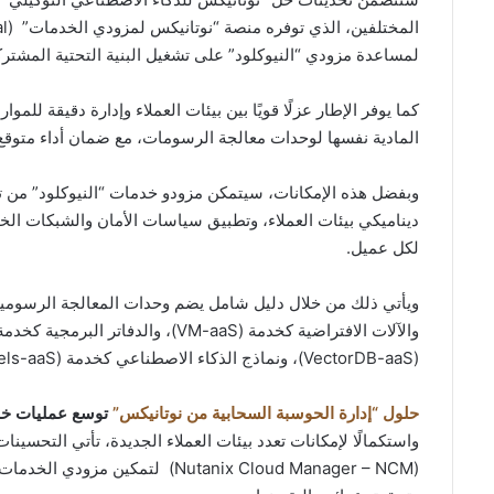
لمساعدة مزودي “النيوكلود” على تشغيل البنية التحتية المشتر
كما يوفر الإطار عزلًا قويًا بين بيئات العملاء وإدارة دقيقة لل
المادية نفسها لوحدات معالجة الرسومات، مع ضمان أداء متوقع،
وبفضل هذه الإمكانات، سيتمكن مزودو خدمات “النيوكلود” من
ديناميكي بيئات العملاء، وتطبيق سياسات الأمان والشبكات ال
لكل عميل.
(VectorDB-aaS)، ونماذج الذكاء الاصطناعي كخدمة (Models-aaS).
حلول “إدارة الحوسبة السحابية من نوتانيكس”
توسع عمليات خدم
واستكمالًا لإمكانات تعدد بيئات العملاء الجديدة، تأتي التحسي
(Nutanix Cloud Manager – NCM) لت