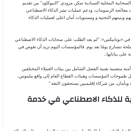
لسحابية المحلية السيادية تمكن مزودي “النيوكلود” من تقديم
ت معالجة الرسومات، ودعم عمليات نشر الذكاء الاصطناعي
م وبنيتهم التحتية و ومستويات أمان اعلى لعمليات الذكاء
ت في «نوتانيكس»: “لم يعد الطلب على سحابات الذكاء الاصطناعي
حة تتسارع يومًا بعد يوم. فالمؤسسات اليوم تريد أن تغوص في
لى بياناتها..
 آمنة متضمة تقنية الفصل الشامل بين بيئات العملاء المختلفين
تحويل طموحات المؤسسات وهيئات القطاع العام إلى واقع ملموس،
وبأمان، من شركاء إقليميين يستحقون الثقة.”
ة للذكاء الاصطناعي في خدمة
يل القادم من إطار العمل متضمة تقنية العزل بين بيئات العملاء