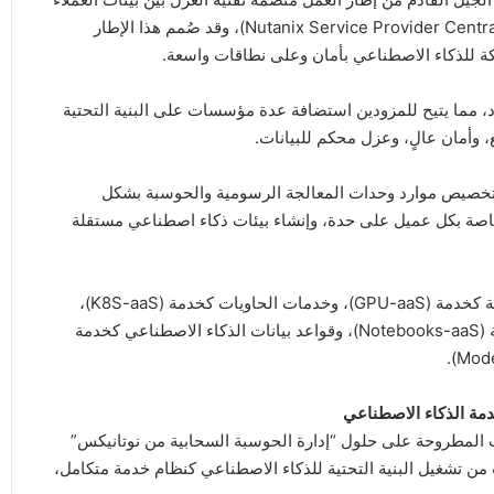
المختلفين، الذي توفره منصة “نوتانيكس لمزودي الخدمات” (Nutanix Service Provider Central)، وقد صُمم هذا الإطار
كة للذكاء الاصطناعي بأمان وعلى نطاقات واسعة.
موارد، مما يتيح للمزودين استضافة عدة مؤسسات على البنية التحتية
 وأمان عالٍ، وعزل محكم للبيانات.
 تخصيص موارد وحدات المعالجة الرسومية والحوسبة بشكل
خاصة بكل عميل على حدة، وإنشاء بيئات ذكاء اصطناعي مستقلة
ويأتي ذلك من خلال دليل شامل يضم وحدات المعالجة الرسومية كخدمة (GPU-aaS)، وخدمات الحاويات كخدمة (K8S-aaS)،
والآلات الافتراضية كخدمة (VM-aaS)، والدفاتر البرمجية كخدمة (Notebooks-aaS)، وقواعد بيانات الذكاء الاصطناعي كخدمة
ة الذكاء الاصطناعي
نات المطروحة على حلول “إدارة الحوسبة السحابية من نوتانيكس”
مكين مزودي الخدمات من تشغيل البنية التحتية للذكاء الاصطناعي كنظام خدمة متكامل،