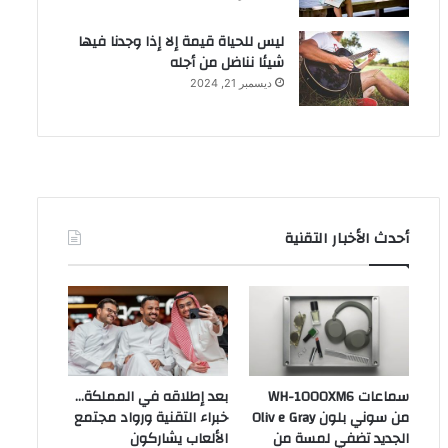
ليس للحياة قيمة إلا إذا وجدنا فيها
شيئا نناضل من أجله
ديسمبر 21, 2024
أحدث الأخبار التقنية
سماعات WH-1000XM6
بعد إطلاقه في المملكة…
من سوني بلون Oliv e Gray
خبراء التقنية ورواد مجتمع
الجديد تضفي لمسة من
الألعاب يشاركون