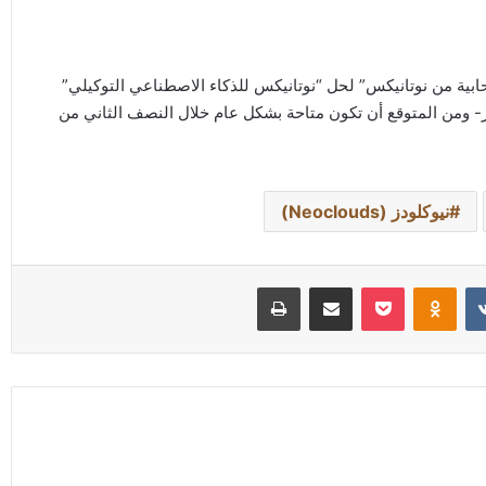
سحابية من نوتانيكس” لحل “نوتانيكس للذكاء الاصطناعي التوكيلي”
- ومن المتوقع أن تكون متاحة بشكل عام خلال النصف الثاني من
نيوكلودز (Neoclouds)
Odnoklassniki
‫Pocket
مشاركة عبر البريد
طباعة