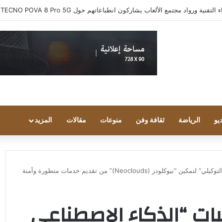
ية ورواد مجتمع الألعاب يشاركون انطباعاتهم حول TECNO POVA 8 Pro 5G
يو
الرياضة
ثقافة وفن
منوعات
مقالات
المزيد
 (Neoclouds)” من تقديم خدمات متطورة وآمنة
ات “الذكاء الاصطناعي