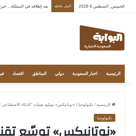
الخميس, أغسطس 6 2026
أخبار عاجلة
بعد إطلاقه في المملكة… خبراء التقن
الرئيسية
اخبار السعودية
دولي
المناطق
اقتصاد
فيد
الرئيسية
/
تكنولوجيا
/
«نوتانيكس» توسّع تقنيات “الذكاء الاصطناعي التوكيلي” لتمكين “نيوكلودز
تكنولوجيا
«نوتانيكس» توسّع تقني