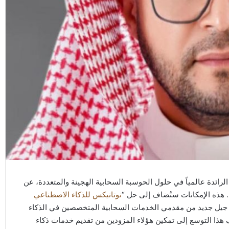
Nutanix (NASDAQ: NTNX)، الرائدة عالمياً في حلول الحوسبة السحابية الهجينة والمتعددة، عن
نوتانيكس للذكاء الاصطناعي
ة خصيصًا لدعم جيل جديد من مقدمي الخدمات السحابية المتخصصين في الذكاء
معروفين باسم “نيوكلودز” (Neoclouds)، ويهدف هذا التوسع إلى تمكين هؤلاء المزودين من تقديم خدمات ذكاء