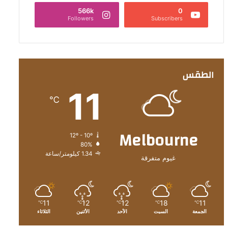
566k
0
Followers
Subscribers
الطقس
11
℃
Melbourne
12º - 10º
80%
1.34 كيلومتر/ساعة
غيوم متفرقة
11
12
12
18
11
℃
℃
℃
℃
℃
الجمعة
السبت
الأحد
الأثنين
الثلاثاء