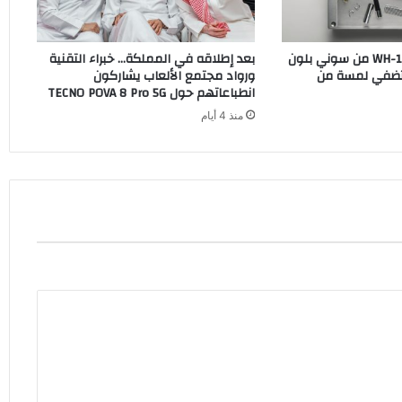
سماعات WH-1000XM6 من سوني بلون
بعد إطلاقه في المملكة… خبراء التقنية
O الجديد تضفي لمسة من
ورواد مجتمع الألعاب يشاركون
انطباعاتهم حول TECNO POVA 8 Pro 5G
منذ 4 أيام