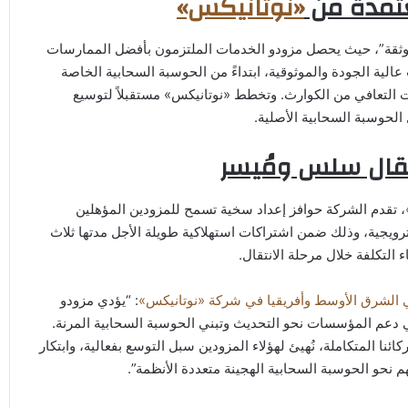
تمدة من
«نوتانيكس»
ثقة”، حيث يحصل مزودو الخدمات الملتزمون بأفضل الممارسات
لية الجودة والموثوقية، ابتداءً من الحوسبة السحابية الخاصة
يها السيادية، وخدمات التعافي من الكوارث. وتخطط «نوتانيكس» مستقبلاً لتوسيع
حوسبة السحابية الأصلية.
تقال سلس ومُيسر
، تقدم الشركة حوافز إعداد سخية تسمح للمزودين المؤهلين
ويجية، وذلك ضمن اشتراكات استهلاكية طويلة الأجل مدتها ثلاث
في الشرق الأوسط وأفريقيا في شركة «نوتانيكس»
: “يؤدي مزودو
 في دعم المؤسسات نحو التحديث وتبني الحوسبة السحابية المرنة.
ائنا المتكاملة، نُهيئ لهؤلاء المزودين سبل التوسع بفعالية، وابتكار
نحو الحوسبة السحابية الهجينة متعددة الأنظمة”.