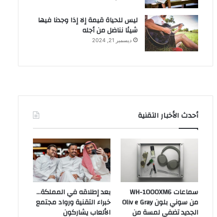
ليس للحياة قيمة إلا إذا وجدنا فيها
شيئا نناضل من أجله
ديسمبر 21, 2024
أحدث الأخبار التقنية
سماعات WH-1000XM6
بعد إطلاقه في المملكة…
من سوني بلون Oliv e Gray
خبراء التقنية ورواد مجتمع
الجديد تضفي لمسة من
الألعاب يشاركون