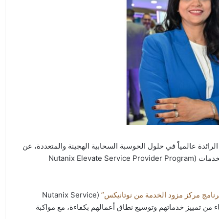
Nutanix (NASDAQ: NTNX)، الرائدة عالمياً في حلول الحوسبة السحابية الهجينة والمتعددة، عن
منصة جديدة وحزمة تحسينات ضمن برنامج شركائها لمزودي الخدمات (Nutanix Elevate Service Provider Program
رنامج مركز مزود الخدمة من نوتانيكس”
(Nutanix Service
ا لتمكين الشركاء من تمييز خدماتهم وتوسيع نطاق أعمالهم بكفاءة، مع مواكبة