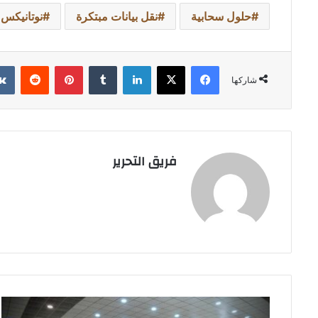
حلول سحابية
نقل بيانات مبتكرة
نوتانيكس
فيسبوك
‫X
لينكدإن
بينتيريست
شاركها
فريق التحرير
جامعة
الفرات