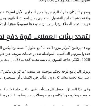
تطوير بيئات عملائهم في وقت واحد.
وصرح “تاركان مانر”، الرئيس والمدير التجاري الأول لشركة «ن
واعتمادهم لنماذج التشغيل السحابي بما يناسب تطلعاتهم. ومن 
فريدة لتعدد العملاء، وتراخيص مرنة، ودعمًا تسويقيًا مؤثرًا، لي
لتعدد بيئات العملاء
… قوة دفع لم
فقدوا ميزتهم التنافسية، لمواصلة تقديم خدمات مربحة عبر حلول 
2026، ليُلبّي حاجة السوق إلى بنية تحتية كخدمة (IaaS) بمعايير مؤسسية.
ويوفر البرنامج لوحة تحكم موحدة عبر منصة “مركز نوتانيكس”،
على بنية تحتية مشتركة، دون التأثير في الامتثال أو السيطرة الت
حوسبه وتخزينه وشبكاته وهويته وصلاحياته، بينما يحتفظ مزود ال