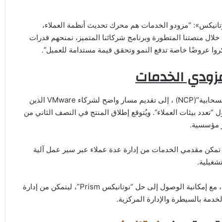
وتانيكس»: “مزودو الخدمات هم محرك تحديث أنظمة العملاء،
خلال منصتنا المتطورة وبرنامج شركائنا المتميز، نمنحهم قدرات
بتكروا عروضًا خاصة تدفع النمو وتحقق قيمة مستدامة للعميل”.
زودي الخدمات
يهدف برنامج “مركز مزود الخدمة” مع حلول “منصة نوتانيكس السحابية”(NCP) ، إلى تقديم مسار واضح لشركاء VMware الذين
“تعدد بيئات العملاء”. ويُتوقع إطلاق المنتج في النصف الثاني من
 تمكن مقدمي الخدمات من إدارة عدة عملاء عبر سير عمل آلية
شغيلية.
وفي هذا السياق، يحصل كل مستأجر على بيئة سحابية خاصة به، مع إمكانية الوصول إلى حل “نوتانيكس Prism”، ليتمكن من إدارة
خدمة بالسيطرة والإدارة المركزية.