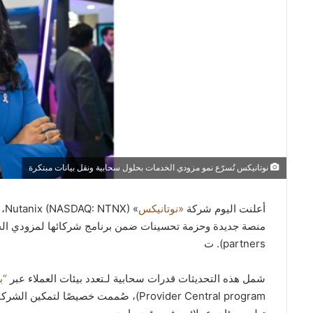
نوتانيكس تُسرّع نمو مزودي الخدمات بحلول سحابية ونقل بيانات مبتكرة
أعلنت اليوم شركة
«
نوتانيكس
» 
partners). ت
شمل هذه التحديثات قدرات سحابية لـتعدد بيئات العملاء عبر
“ب
Provider Central program)، صُممت خصيصً