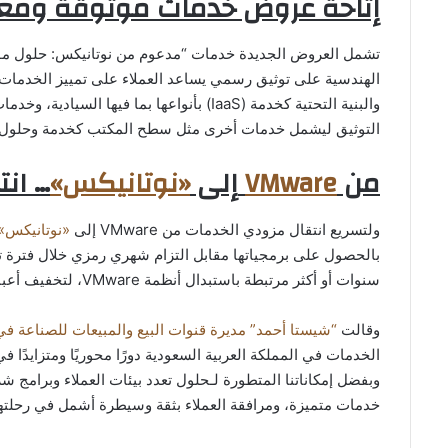
إتاحة عروض خدمات موثوقة ومع
تشمل العروض الجديدة خدمات “مدعوم من نوتانيكس: حلول مو
الهندسية على توثيق رسمي يساعد العملاء على تمييز الخدمات عا
والبنية التحتية كخدمة (IaaS) بأنواعها بما ف
التوثيق ليشمل خدمات أخرى مثل سطح المكتب كخدمة وحلول ال
من
VMware
إلى
«نوتانيكس»
… ان
ولتسريع انتقال مزودي الخدمات من VMware إلى
«نوتانيكس»
بالحصول على برمجياتها مقابل التزام شهري رمزي خلال فترة تر
سنوات أو أكثر مرتبطة باستبدال أنظمة VMware، لتخفيف أعباء التكلفة خلال مرحلة الانتقال.
وقالت
“شيستا أحمد” مديرة قنوات البيع والمبيعات للصناعة 
الخدمات في المملكة العربية السعودية دورًا محوريًا ومتزايدًا
وبفضل إمكاناتنا المتطورة لـحلول تعدد بيئات العملاء وبرامج شرك
خدمات متميزة، ومرافقة العملاء بثقة وسيطرة أشمل في رحلتهم 