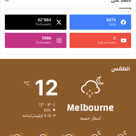
تابعنا على
62٬984
847k
Followers
Fans
566k
0
Followers
Subscribers
الطقس
12
℃
Melbourne
12º - 8º
93%
4.13 كيلومتر/ساعة
أمطار خفيفة