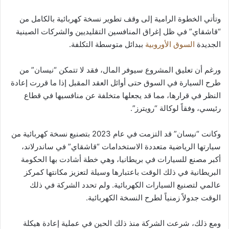
وتأتي الخطوة الرامية إلى وقف تطوير نسخة كهربائية بالكامل من
“قاشقاي” في ظل إغراق المنافسين التقليديين والشركات الصينية
الجديدة
السوق الأوروبية
ببدائل متوسطة التكلفة.
ورغم أن تعليق المشروع سيوفر المال، فقد لا تتمكن “نيسان” من
طرح السيارة في السوق حتى أوائل العقد المقبل إذا ما قررت إعادة
النظر في قرارها، مما قد يجعلها متخلفة عن منافسيها في قطاع
رئيسي، وفقاً لوكالة “رويترز”.
وكانت “نيسان” قد التزمت في عام 2023 بتصنيع نسخة كهربائية من
سيارتها الرياضية متعددة الاستخدامات “قاشقاي” في ساندرلاند،
أكبر مصنع للسيارات في بريطانيا، وهي خطة أشادت بها الحكومة
البريطانية في ذلك الوقت باعتبارها وسيلة لتعزيز مكانتها كمركز
عالمي لتصنيع السيارات الكهربائية. ولم تحدد الشركة في ذلك
الوقت جدولاً زمنياً لطرح النسخة الكهربائية.
ومع ذلك، شرعت الشركة منذ ذلك الحين في عملية إعادة هيكلة