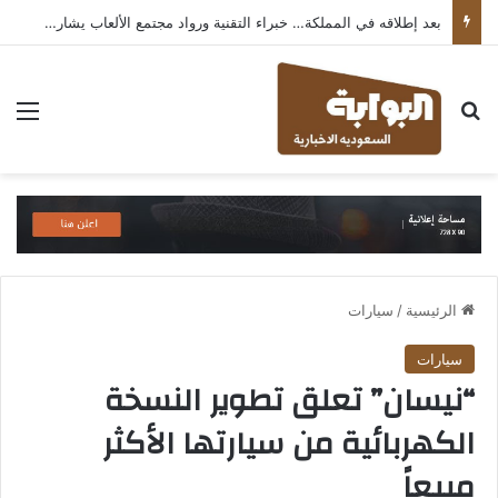
بعد إطلاقه في المملكة… خبراء التقنية ورواد مجتمع الألعاب يشاركون انطباعاتهم حول TECNO POVA 8 Pro 5G
بحث عن
الق
الرئيسية
/
سيارات
سيارات
“نيسان” تعلق تطوير النسخة
الكهربائية من سيارتها الأكثر
مبيعاً