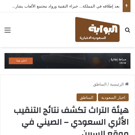
بعد إطلاقه في المملكة… خبراء التقنية ورواد مجتمع الألعاب يشاركون انطباعاتهم حول TECNO POVA 8 Pro 5G
بحث عن
الق
الرئيسية
/
المناطق
اخبار السعودية
المناطق
هيئة التراث تكشف نتائج التنقيب
الأثري السعودي – الصيني في
موقع السرين