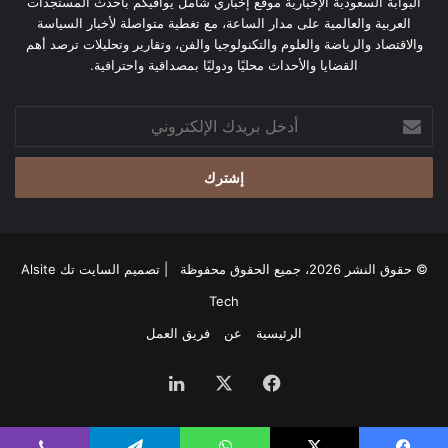
البوابة السعودية الإخبارية موقع إخباري شامل يوافيكم بأحدث المستجدات
العربية والعالمية على مدار الساعة، مع تغطية متواصلة لأخبار السياسة
والاقتصاد والرياضة والعلوم والتكنولوجيا والفن، وتقارير وتحليلات ترصد أهم
القضايا والأحداث محليًا ودوليًا بمصداقية واحترافية.
أدخل
بريدك
الإلكتروني
© حقوق النشر 2026، جميع الحقوق محفوظة | تصميم
السايت تك Alsite
Tech
الرئيسية
عن
فريق العمل
فيسبوك
‫X
لينكدإن