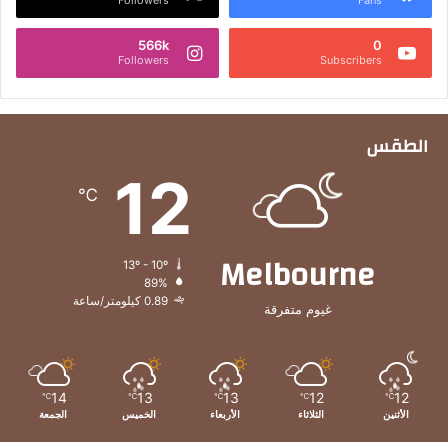
Followers
Fans
566k
0
Followers
Subscribers
الطقس
12
℃
Melbourne
13º - 10º
89%
0.89 كيلومتر/ساعة
غيوم متفرقة
14
13
13
12
12
℃
℃
℃
℃
℃
الأثنين
الثلاثاء
الأربعاء
الخميس
الجمعة