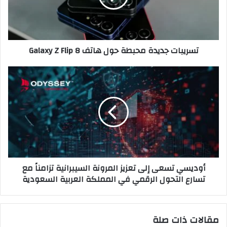
Galaxy
Z
Flip
8
تسريبات جديدة محبطة حول هاتف Galaxy Z Flip 8
أوديسي
تسعى
إلى
تعزيز
المرونة
السيبرانية
تزامناً
مع
تسارع
أوديسي تسعى إلى تعزيز المرونة السيبرانية تزامناً مع
التحول
تسارع التحول الرقمي في المملكة العربية السعودية
الرقمي
في
المملكة
العربية
مقالات ذات صلة
السعودية