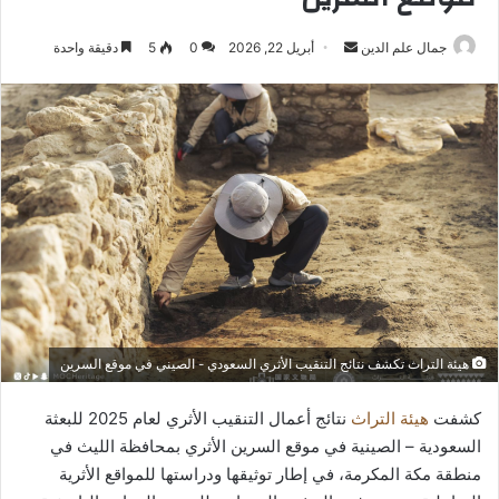
أرسل
جمال علم الدين
أبريل 22, 2026
0
5
دقيقة واحدة
بريدا
إلكترونيا
هيئة التراث تكشف نتائج التنقيب الأثري السعودي - الصيني في موقع السرين
كشفت
هيئة التراث
نتائج أعمال التنقيب الأثري لعام 2025 للبعثة
السعودية – الصينية في موقع السرين الأثري بمحافظة الليث في
منطقة مكة المكرمة، في إطار توثيقها ودراستها للمواقع الأثرية