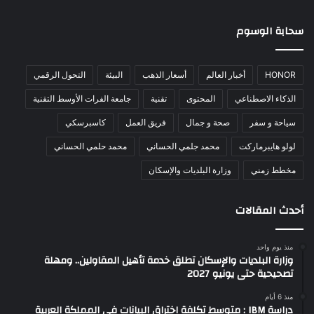
سحابة الوسوم
HONOR
أخبار العالم
أسعار الذهب
البيئة
التحول الرقمي
الذكاء الاصطناعي
المحتوى
تقنية
جامعة الفرات الأوسط التقنية
سياحة و سفر
صحة و جمال
فريق العمل
كاسبرسكي
لولو هايبرماركت
محمد جلمي الحساني
محمد حلمي الحساني
مخطط زمني
وزارة البلديات والإسكان
أحدث المقالات
منذ يوم واحد
وزارة البلديات والإسكان تطلق خدمة تأهيل المقاولين.. ومهلة
تصحيحية حتى يونيو 2027
منذ 6 أيام
دراسة IBM : متوسط تكلفة اختراق البيانات في المملكة العربية