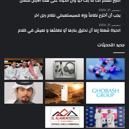
‫اصرخ لتعلم أنك ما زلتَ حيّاً وأن الحياة على هذه الأرض ممكن
ديسمبر 21, 2024
يجب أن أخترع نظاماً وإلا فسيستعبدني نظام رجل آخر
ديسمبر 21, 2024
الحياة شعلة إما أن نحترق بنارها أو نطفئها و نعيش في ظلام
جديد التحديثات