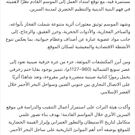
مستمرة فيه، مع توقع امتداد العمل إلى الموسم القادم نظرًا لأهميته
في فهم البنية الدينية والتنظيم الحضري لمدينة السرين.
وشهد الموسم توثيق معثورات أثرية متنوعة شملت الفخار بأنواعه،
والمباخر الفخارية، والأدوات الحجرية، وخرز العقيق، والزجاج، إلى
جانب مواد عضوية عبارة عن أصداف وعظام حيوانية، بما يعكس تنوع
الأنشطة الاقتصادية والمعيشية لسكان الموقع.
ومن أبرز المكتشفات الموثقة، جزء من جرة خزفية صينية تعود إلى
عصر سونغ الشمالية (960–1127م)، تتميز بوجود بقايا ختم زخرفي
يحمل رموزًا كتابية صينية متضررة وغير مقروءة، وتعد شاهدًا أثريًا
على الاتصال التجاري بين جنوبي الصين وسواحل البحر الأحمر خلال
العصر الإسلامي.
وأكدت هيئة التراث على استمرار أعمال التنقيب والدراسة في موقع
السرين الأثري خلال المواسم القادمة؛ بهدف بناء تصور علمي
متكامل لتاريخ الاستيطان والتطور العمراني وإبراز القيمة الحضارية
للموقع بوصفه أحد أهم الموانئ التاريخية على ساحل البحر الأحمر.