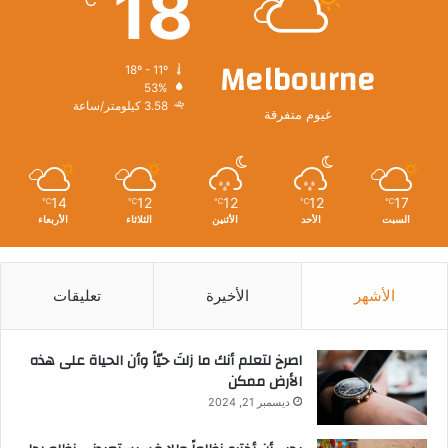
18
Melbourne
18º - 11º
53%
3.58 كيلومتر/ساعة
غيوم متفرقة
14
12
12
12
17
℃
℃
℃
℃
℃
السبت
الأحد
الأثنين
الثلاثاء
الأربعاء
الأشهر
الأخيرة
تعليقات
‫اصرخ لتعلم أنك ما زلتَ حيّاً وأن الحياة على هذه
الأرض ممكن
ديسمبر 21, 2024