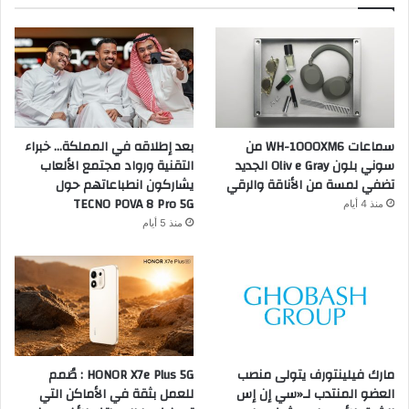
سماعات WH-1000XM6 من
بعد إطلاقه في المملكة… خبراء
سوني بلون Oliv e Gray الجديد
التقنية ورواد مجتمع الألعاب
تضفي لمسة من الأناقة والرقي
يشاركون انطباعاتهم حول
TECNO POVA 8 Pro 5G
منذ 4 أيام
منذ 5 أيام
مارك فيلينتورف يتولى منصب
HONOR X7e Plus 5G : صُمم
العضو المنتدب لـ«سي إن إس
للعمل بثقة في الأماكن التي