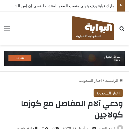
مارك فيلينتورف يتولى منصب العضو المنتدب لـ«سي إن إس الشرق الأوسط» ويشرف على شركات قطاع التكنولوجيا ضمن مجموعة غباش
بحث عن
الق
الرئيسية
/
اخبار السعودية
اخبار السعودية
ودعي آلام المفاصل مع كوزما
كولاجين
أرسل
فريق التحرير
أبريل 27, 2026
0
2
دقيقة واحدة