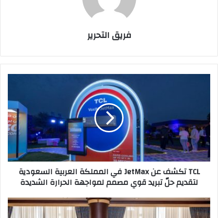
فريق التحرير
TCL
تكشف
عن
JetMax
في
المملكة
العربية
السعودية
لتقديم
TCL تكشف عن JetMax في المملكة العربية السعودية
حلّ
لتقديم حلّ تبريد قوي مصمم لمواجهة الحرارة الشديدة
تبريد
قوي
مصمم
نائب
لمواجهة
أمير