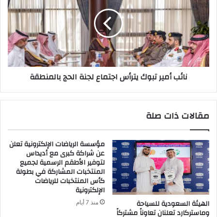
الحرارة
تبوك
الشديدة
يترأس
اجتماع
لجنة
الحج
بالمنطقة
نائب أمير تبوك يترأس اجتماع لجنة الحج بالمنطقة
مقالات ذات صلة
مؤسسة الرياضات الإلكترونية تعلن
عن شراكة كبرى مع أديداس
لتوفير الأطقم الرسمية لجميع
المنتخبات المشاركة في بطولة
كأس المنتخبات للرياضات
الإلكترونية
الهيئة السعودية للسياحة
منذ 7 أيام
وماستركارد تعلنان تعاوناً مشتركاً