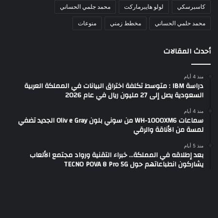
كاسبرسكي
لولو هايبرماركت
محمد جلمي الحساني
محمد حلمي الحساني
مخطط زمني
منوعات
أحدث المقالات
منذ 4 أيام
دراسة IBM : متوسط تكلفة اختراق البيانات في المملكة العربية
السعودية يصل إلى 27 مليون ريال في عام 2026
منذ 4 أيام
سماعات WH-1000XM6 من سوني بلون Oliv e Gray الجديد تضفي
لمسة من الأناقة والرقي
منذ 5 أيام
بعد إطلاقه في المملكة… خبراء التقنية ورواد مجتمع الألعاب
يشاركون انطباعاتهم حول TECNO POVA 8 Pro 5G