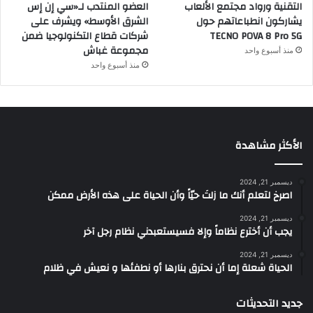
التقنية ورواد مجتمع الألعاب
العضو المنتدب لـ«سي إن إس
يشاركون انطباعاتهم حول
الشرق الأوسط» ويشرف على
TECNO POVA 8 Pro 5G
شركات قطاع التكنولوجيا ضمن
مجموعة غباش
منذ أسبوع واحد
منذ أسبوع واحد
الأكثر مشاهدة
ديسمبر 21, 2024
‫اصرخ لتعلم أنك ما زلتَ حيّاً وأن الحياة على هذه الأرض ممكن
ديسمبر 21, 2024
يجب أن أخترع نظاماً وإلا فسيستعبدني نظام رجل آخر
ديسمبر 21, 2024
الحياة شعلة إما أن نحترق بنارها أو نطفئها و نعيش في ظلام
جديد التحديثات