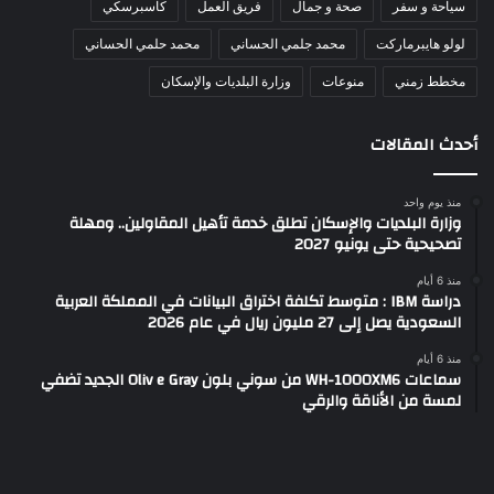
سياحة و سفر
صحة و جمال
فريق العمل
كاسبرسكي
لولو هايبرماركت
محمد جلمي الحساني
محمد حلمي الحساني
مخطط زمني
منوعات
وزارة البلديات والإسكان
أحدث المقالات
منذ يوم واحد
وزارة البلديات والإسكان تطلق خدمة تأهيل المقاولين.. ومهلة
تصحيحية حتى يونيو 2027
منذ 6 أيام
دراسة IBM : متوسط تكلفة اختراق البيانات في المملكة العربية
السعودية يصل إلى 27 مليون ريال في عام 2026
منذ 6 أيام
سماعات WH-1000XM6 من سوني بلون Oliv e Gray الجديد تضفي
لمسة من الأناقة والرقي