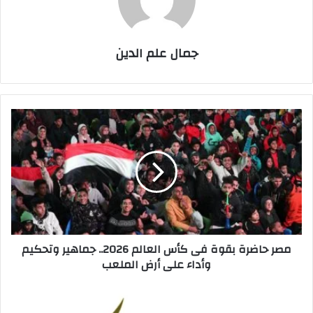
جمال علم الدين
مصر
حاضرة
بقوة
فى
كأس
العالم
2026..
جماهير
وتحكيم
مصر حاضرة بقوة فى كأس العالم 2026.. جماهير وتحكيم
وأداء
وأداء على أرض الملعب
على
أرض
الملعب
"سمو
العقارية"