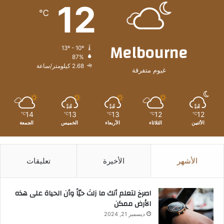
12
℃
Melbourne
13º - 10º
87%
2.68 كيلومتر/ساعة
غيوم متفرقة
14
13
13
12
12
℃
℃
℃
℃
℃
الأثنين
الثلاثاء
الأربعاء
الخميس
الجمعة
الأشهر
الأخيرة
تعليقات
‫اصرخ لتعلم أنك ما زلتَ حيّاً وأن الحياة على هذه
الأرض ممكن
ديسمبر 21, 2024