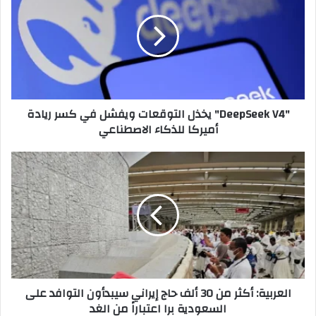
يخذل
التوقعات
ويفشل
في
كسر
ريادة
أميركا
"DeepSeek V4" يخذل التوقعات ويفشل في كسر ريادة
للذكاء
أميركا للذكاء الاصطناعي
الاصطناعي
العربية:
أكثر
من
30
ألف
حاج
إيراني
سيبدأون
التوافد
العربية: أكثر من 30 ألف حاج إيراني سيبدأون التوافد على
على
السعودية برا اعتباراً من الغد
السعودية