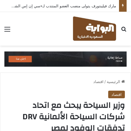
مارك فيلينتورف يتولى منصب العضو المنتدب لـ«سي إن إس الشرق الأوسط» ويشرف على شركات قطاع التكنولوجيا ضمن مجموعة غباش
بحث عن
الق
الرئيسية
/
اقتصاد
اقتصاد
وزير السياحة يبحث مع اتحاد
شركات السياحة الألمانية DRV
تدفقات الوفود لمصر