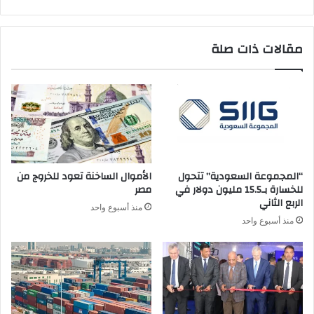
برا
اعتباراً
من
مقالات ذات صلة
الغد
“المجموعة السعودية” تتحول
الأموال الساخنة تعود للخروج من
للخسارة بـ15.5 مليون دولار في
مصر
الربع الثاني
منذ أسبوع واحد
منذ أسبوع واحد