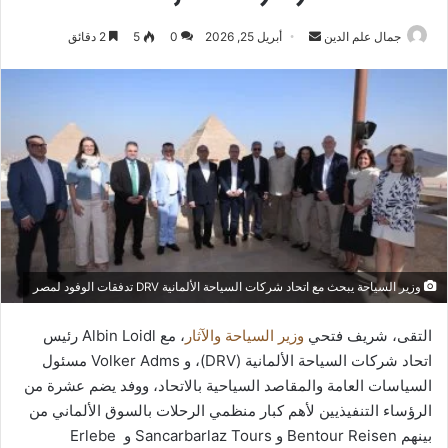
أرسل
جمال علم الدين
أبريل 25, 2026
0
5
2 دقائق
بريدا
إلكترونيا
وزير السياحة يبحث مع اتحاد شركات السياحة الألمانية DRV تدفقات الوفود لمصر
التقى، شريف فتحي
وزير السياحة والآثار
، مع Albin Loidl رئيس
اتحاد شركات السياحة الألمانية (DRV)، و Volker Adms مسئول
السياسات العامة والمقاصد السياحية بالاتحاد، ووفد يضم عشرة من
الرؤساء التنفيذيين لأهم كبار منظمي الرحلات بالسوق الألماني من
بينهم Bentour Reisen و Sancarbarlaz Tours و Erlebe