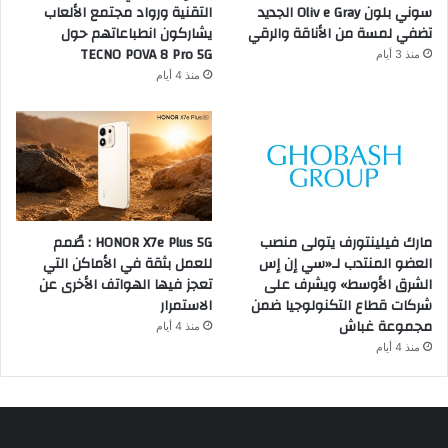
سوني بلون Oliv e Gray الجديد
التقنية ورواد مجتمع الألعاب
تضفي لمسة من الأناقة والرقي
يشاركون انطباعاتهم حول
TECNO POVA 8 Pro 5G
منذ 3 أيام
منذ 4 أيام
مارك فيلينتورف يتولى منصب
HONOR X7e Plus 5G : صُمم
العضو المنتدب لـ«سي إن إس
للعمل بثقة في الأماكن التي
الشرق الأوسط» ويشرف على
تعجز فيها الهواتف الأخرى عن
شركات قطاع التكنولوجيا ضمن
الاستمرار
مجموعة غباش
منذ 4 أيام
منذ 4 أيام