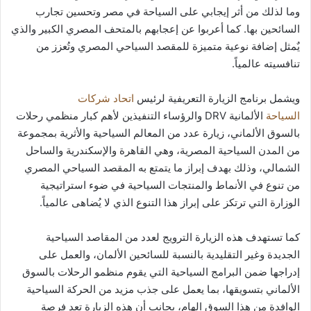
وما لذلك من أثر إيجابي على السياحة في مصر وتحسين تجارب
السائحين بها. كما أعربوا عن إعجابهم بالمتحف المصري الكبير والذي
يٌمثل إضافة نوعية متميزة للمقصد السياحي المصري وتُعزز من
تنافسيته عالمياً.
ويشمل برنامج الزيارة التعريفية لرئيس
اتحاد شركات
السياحة
الألمانية DRV والرؤساء التنفيذين لأهم كبار منظمي رحلات
بالسوق الألماني، زيارة عدد من المعالم السياحية والأثرية بمجموعة
من المدن السياحية المصرية، وهي القاهرة والإسكندرية والساحل
الشمالي، وذلك بهدف إبراز ما يتمتع به المقصد السياحي المصري
من تنوع في الأنماط والمنتجات السياحية في ضوء استراتيجية
الوزارة التي ترتكز على إبراز هذا التنوع الذي لا يُضاهى عالمياً.
كما تستهدف هذه الزيارة الترويج لعدد من المقاصد السياحية
الجديدة وغير التقليدية بالنسبة للسائحين الألمان، والعمل على
إدراجها ضمن البرامج السياحية التي يقوم منظمو الرحلات بالسوق
الألماني بتسويقها، بما يعمل على جذب مزيد من الحركة السياحية
الوافدة من هذا السوق الهام، بجانب أن هذه الزيارة تعد فرصة