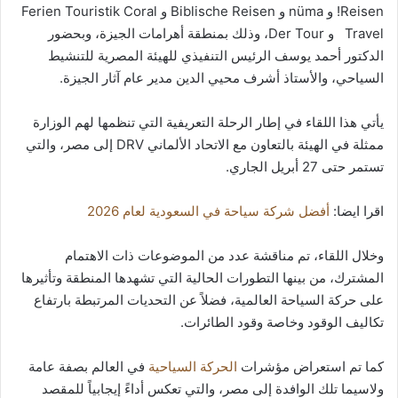
Reisen! و nüma و Biblische Reisen و Ferien Touristik Coral
Travel و Der Tour، وذلك بمنطقة أهرامات الجيزة، وبحضور
الدكتور أحمد يوسف الرئيس التنفيذي للهيئة المصرية للتنشيط
السياحي، والأستاذ أشرف محيي الدين مدير عام آثار الجيزة.
يأتي هذا اللقاء في إطار الرحلة التعريفية التي تنظمها لهم الوزارة
ممثلة في الهيئة بالتعاون مع الاتحاد الألماني DRV إلى مصر، والتي
تستمر حتى 27 أبريل الجاري.
اقرا ايضا:
أفضل شركة سياحة في السعودية لعام 2026
وخلال اللقاء، تم مناقشة عدد من الموضوعات ذات الاهتمام
المشترك، من بينها التطورات الحالية التي تشهدها المنطقة وتأثيرها
على حركة السياحة العالمية، فضلاً عن التحديات المرتبطة بارتفاع
تكاليف الوقود وخاصة وقود الطائرات.
كما تم استعراض مؤشرات
الحركة السياحية
في العالم بصفة عامة
ولاسيما تلك الوافدة إلى مصر، والتي تعكس أداءً إيجابياً للمقصد