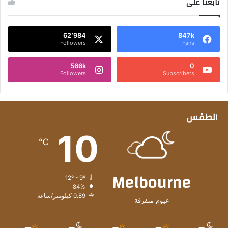
تابعنا على
62٬984
847k
Followers
Fans
566k
0
Followers
Subscribers
الطقس
10
℃
Melbourne
12º - 9º
84%
0.89 كيلومتر/ساعة
غيوم متفرقة