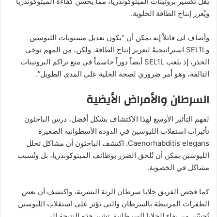
يقلّ تكسير بروتينات الميتوكوندريا، مما يُحسن كفاءة الميتوكوندريا
ويُعزز إنتاج الطاقة الخلوية.
وأضاف لي قائلاً إنه يمكن أن “يكون تعديل مستويات الليوسين
وSEL1L استراتيجيةً لتعزيز إنتاج الطاقة. ولكن، من المهم توخي
الحذر، إذ يلعب SEL1L أيضاً دوراً حاسماً في منع تراكم البروتينات
التالفة، وهو أمر ضروري لصحة الخلية على المدى الطويل”.
السرطان والأمراض الأيضية
لفهم التأثير الأوسع لهذا الاكتشاف بشكل أفضل، درس الباحثون
تأثيرات استقلاب الليوسين في الدودة الأسطوانية الصغيرة
Caenorhabditis elegans. اكتشف الباحثون أن مشاكل تحلل
الليوسين يمكن أن تُلحق الضرر بوظائف الميتوكوندريا، بل وتُسبب
مشاكل في الخصوبة.
كما فحص الفريق خلايا سرطان الرئة البشرية، واكتشف أن بعض
الطفرات المرتبطة بالسرطان والتي تؤثر على استقلاب الليوسين
تُحسّن من بقاء الخلايا السرطانية. تشير هذه النتيجة إلى