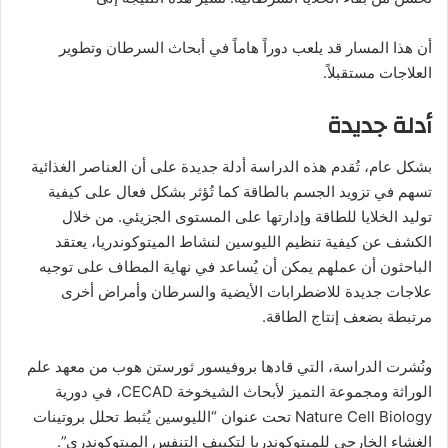
أن هذا المسار قد يلعب دوراً هاماً في أبحاث السرطان وتطوير
العلاجات مستقبلاً.
أدلة جديدة
بشكل عام، تُقدم هذه الدراسة أدلة جديدة على أن العناصر الغذائية
تسهم في تزويد الجسم بالطاقة كما تُؤثر بشكل فعال على كيفية
توليد الخلايا للطاقة وإدارتها على المستوى الجزيئي. من خلال
الكشف عن كيفية تنظيم الليوسين لنشاط الميتوكوندريا، يعتقد
الباحثون أن عملهم يمكن أن يُساعد في نهاية المطاف على توجيه
علاجات جديدة للاضطرابات الأيضية والسرطان وأمراض أخرى
مرتبطة بضعف إنتاج الطاقة.
ونُشرت الدراسة، التي قادها بروفيسور ثورستن هوب من معهد علم
الوراثة ومجموعة التميز لأبحاث الشيخوخة CECAD، في دورية
Nature Cell Biology تحت عنوان “الليوسين يُثبط تحلل بروتينات
الغشاء الخارجي للميتوكوندريا لتكييف التنفس الميتوكوندري”.