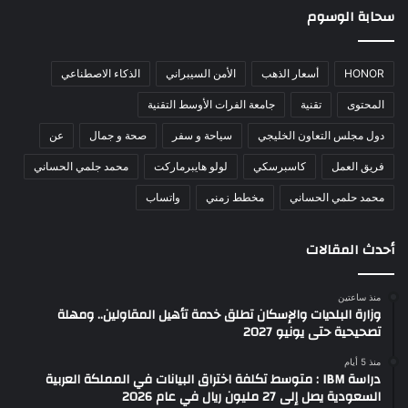
سحابة الوسوم
HONOR
أسعار الذهب
الأمن السيبراني
الذكاء الاصطناعي
المحتوى
تقنية
جامعة الفرات الأوسط التقنية
دول مجلس التعاون الخليجي
سياحة و سفر
صحة و جمال
عن
فريق العمل
كاسبرسكي
لولو هايبرماركت
محمد جلمي الحساني
محمد حلمي الحساني
مخطط زمني
واتساب
أحدث المقالات
منذ ساعتين
وزارة البلديات والإسكان تطلق خدمة تأهيل المقاولين.. ومهلة
تصحيحية حتى يونيو 2027
منذ 5 أيام
دراسة IBM : متوسط تكلفة اختراق البيانات في المملكة العربية
السعودية يصل إلى 27 مليون ريال في عام 2026