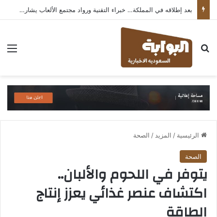
بعد إطلاقه في المملكة… خبراء التقنية ورواد مجتمع الألعاب يشاركون انطباعاتهم حول TECNO POVA 8 Pro 5G
بحث عن
الق
الرئيسية
/
المزيد
/
الصحة
الصحة
يتوفر في اللحوم والألبان..
اكتشاف عنصر غذائي يعزز إنتاج
الطاقة