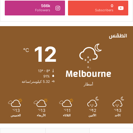
566k
0
Followers
Subscribers
الطقس
12
℃
Melbourne
13º - 8º
91%
5.32 كيلومتر/ساعة
أمطار
13
13
11
12
13
℃
℃
℃
℃
℃
الأحد
الأثنين
الثلاثاء
الأربعاء
الخميس