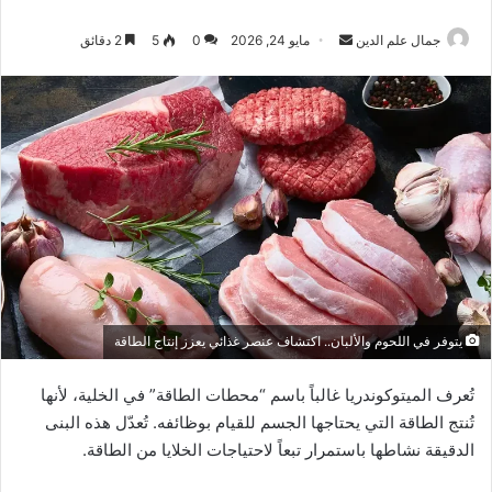
أرسل
جمال علم الدين
مايو 24, 2026
0
5
2 دقائق
بريدا
إلكترونيا
يتوفر في اللحوم والألبان.. اكتشاف عنصر غذائي يعزز إنتاج الطاقة
تُعرف الميتوكوندريا غالباً باسم “محطات الطاقة” في الخلية، لأنها
تُنتج الطاقة التي يحتاجها الجسم للقيام بوظائفه. تُعدّل هذه البنى
الدقيقة نشاطها باستمرار تبعاً لاحتياجات الخلايا من الطاقة.