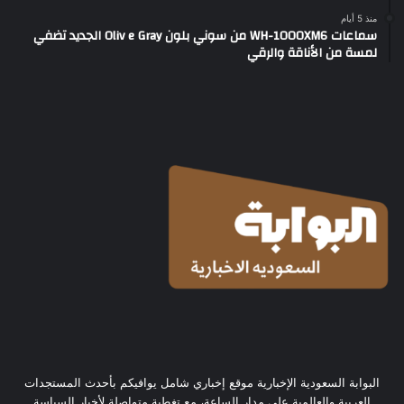
منذ 5 أيام
سماعات WH-1000XM6 من سوني بلون Oliv e Gray الجديد تضفي
لمسة من الأناقة والرقي
البوابة السعودية الإخبارية موقع إخباري شامل يوافيكم بأحدث المستجدات
العربية والعالمية على مدار الساعة، مع تغطية متواصلة لأخبار السياسة