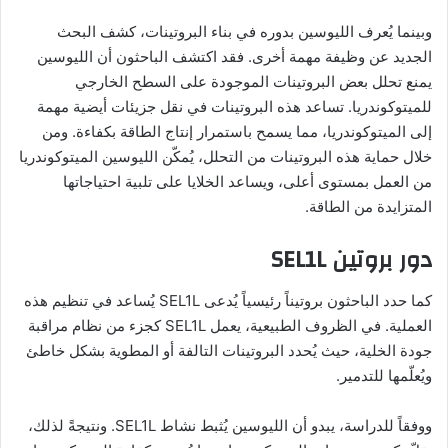
وبينما يُعرف الليوسين بدوره في بناء البروتينات، كشف البحث
الجديد عن وظيفة مهمة أخرى. فقد اكتشف الباحثون أن الليوسين
يمنع تحلل بعض البروتينات الموجودة على السطح الخارجي
للميتوكوندريا. تساعد هذه البروتينات في نقل جزيئات أيضية مهمة
إلى الميتوكوندريا، مما يسمح باستمرار إنتاج الطاقة بكفاءة. ومن
خلال حماية هذه البروتينات من التحلل، يُمكّن الليوسين الميتوكوندريا
من العمل بمستوى أعلى، ويساعد الخلايا على تلبية احتياجاتها
المتزايدة من الطاقة.
دور بروتين SEL1L
كما حدد الباحثون بروتيناً رئيسياً يُدعى SEL1L يُساعد في تنظيم هذه
العملية. في الظروف الطبيعية، يعمل SEL1L كجزء من نظام مراقبة
جودة الخلية، حيث يُحدد البروتينات التالفة أو المطوية بشكل خاطئ
ويُعلّمها للتدمير.
ووفقاً للدراسة، يبدو أن الليوسين يُثبط نشاط SEL1L. ونتيجةً لذلك،