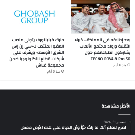
بعد إطلاقه في المملكة… خبراء
مارك فيلينتورف يتولى منصب
التقنية ورواد مجتمع الألعاب
العضو المنتدب لـ«سي إن إس
يشاركون انطباعاتهم حول
الشرق الأوسط» ويشرف على
TECNO POVA 8 Pro 5G
شركات قطاع التكنولوجيا ضمن
مجموعة غباش
منذ 6 أيام
منذ 6 أيام
الأكثر مشاهدة
ديسمبر 21, 2024
‫اصرخ لتعلم أنك ما زلتَ حيّاً وأن الحياة على هذه الأرض ممكن