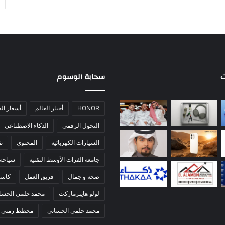
ت
سحابة الوسوم
HONOR
أخبار العالم
أسعار ال
التحول الرقمي
الذكاء الاصطناعي
السيارات الكهربائية
المحتوى
تق
جامعة الفرات الأوسط التقنية
سياحة
صحة و جمال
فريق العمل
كاس
لولو هايبرماركت
محمد جلمي الحسا
محمد حلمي الحساني
مخطط زمني