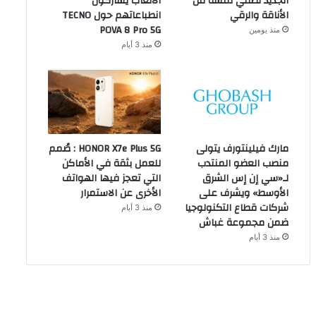
الجديد تضفي لمسة من
الألعاب يشاركون
الأناقة والرقي
انطباعاتهم حول TECNO
POVA 8 Pro 5G
منذ يومين
منذ 3 أيام
مارك فيلينتورف يتولى
HONOR X7e Plus 5G : صُمم
منصب العضو المنتدب
للعمل بثقة في الأماكن
لـ«سي إن إس الشرق
التي تعجز فيها الهواتف
الأوسط» ويشرف على
الأخرى عن الاستمرار
شركات قطاع التكنولوجيا
منذ 3 أيام
ضمن مجموعة غباش
منذ 3 أيام