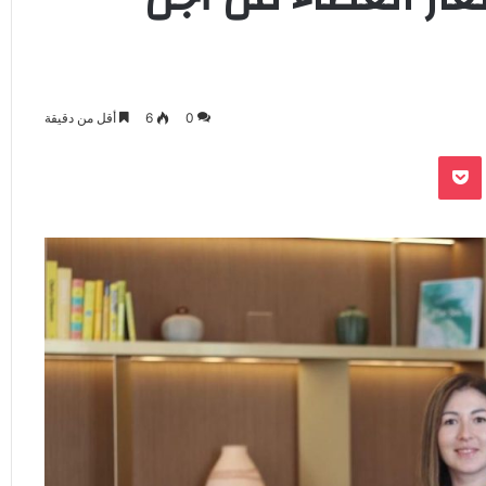
0
6
أقل من دقيقة
‫Pocket
Odnoklassnik