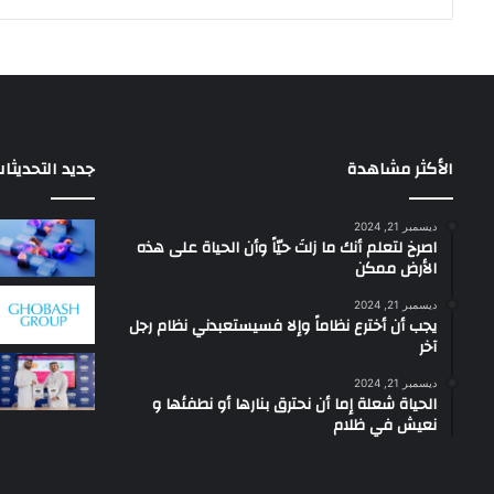
الأكثر مشاهدة
جديد التحديثا
ديسمبر 21, 2024
‫اصرخ لتعلم أنك ما زلتَ حيّاً وأن الحياة على هذه
الأرض ممكن
ديسمبر 21, 2024
يجب أن أخترع نظاماً وإلا فسيستعبدني نظام رجل
آخر
ديسمبر 21, 2024
الحياة شعلة إما أن نحترق بنارها أو نطفئها و
نعيش في ظلام