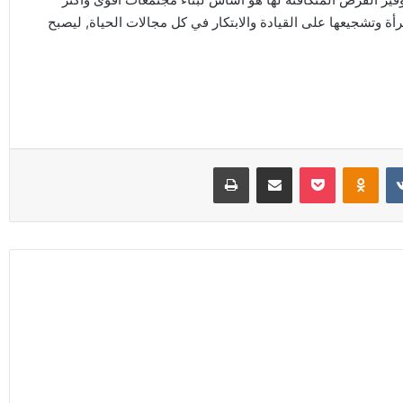
أة وتشجيعها على القيادة والابتكار في كل مجالات الحياة, ليصبح
Odnoklassniki
‫Pocket
مشاركة عبر البريد
طباعة