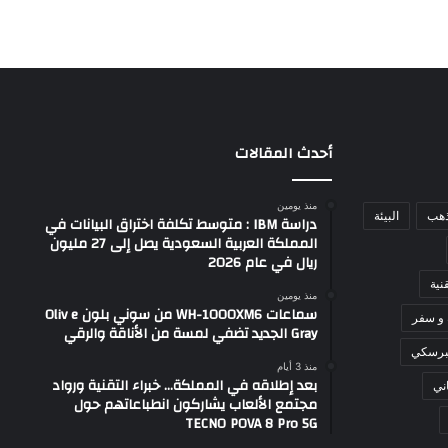
أحدث المقالات
منذ يومين
ذهب
البيئة
دراسة IBM : متوسط تكلفة اختراق البيانات في
المملكة العربية السعودية يصل إلى 27 مليون
ريال في عام 2026
نية
منذ يومين
سماعات WH-1000XM6 من سوني بلون Oliv e
 و سفر
Gray الجديد تضفي لمسة من الأناقة والرقي
برسكي
منذ 3 أيام
بعد إطلاقه في المملكة… خبراء التقنية ورواد
ني
مجتمع الألعاب يشاركون انطباعاتهم حول
TECNO POVA 8 Pro 5G