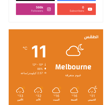
566k
0
Followers
Subscribers
الطقس
11
℃
Melbourne
12º - 10º
88%
2.57 كيلومتر/ساعة
غيوم متفرقة
13
12
16
16
11
℃
℃
℃
℃
℃
الخميس
الجمعة
السبت
الأحد
الأثنين