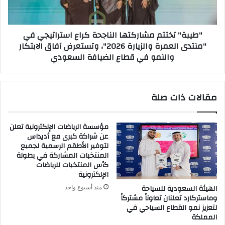
في
"منتدى
العمرة
"طيبة" تختتم مشاركتها الناجحة كراع استراتيجي في
والزيارة
"منتدى العمرة والزيارة 2026"، وتستعرض آفاق الابتكار
2026"،
والنمو في قطاع الضيافة السعودي
وتستعرض
آفاق
الابتكار
والنمو
مقالات ذات صلة
في
قطاع
الضيافة
مؤسسة الرياضات الإلكترونية تعلن
السعودي
عن شراكة كبرى مع أديداس
لتوفير الأطقم الرسمية لجميع
المنتخبات المشاركة في بطولة
كأس المنتخبات للرياضات
الإلكترونية
الهيئة السعودية للسياحة
منذ أسبوع واحد
وماستركارد تعلنان تعاوناً مشتركاً
لتعزيز نمو القطاع السياحي في
المملكة