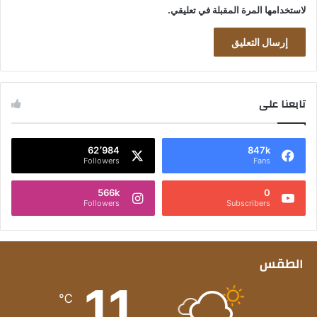
لاستخدامها المرة المقبلة في تعليقي.
تابعنا على
62٬984
847k
Followers
Fans
566k
0
Followers
Subscribers
الطقس
11
℃