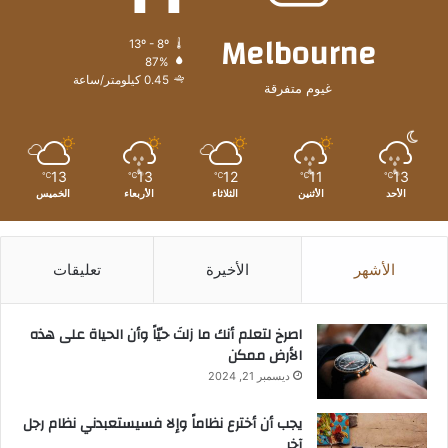
Melbourne
13º - 8º
87%
0.45 كيلومتر/ساعة
غيوم متفرقة
13
13
12
11
13
℃
℃
℃
℃
℃
الأحد
الأثنين
الثلاثاء
الأربعاء
الخميس
الأشهر
الأخيرة
تعليقات
‫اصرخ لتعلم أنك ما زلتَ حيّاً وأن الحياة على هذه
الأرض ممكن
ديسمبر 21, 2024
يجب أن أخترع نظاماً وإلا فسيستعبدني نظام رجل
آخر