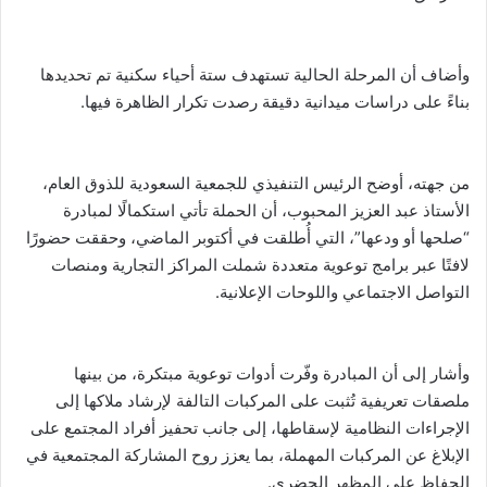
وأضاف أن المرحلة الحالية تستهدف ستة أحياء سكنية تم تحديدها
بناءً على دراسات ميدانية دقيقة رصدت تكرار الظاهرة فيها.
من جهته، أوضح الرئيس التنفيذي للجمعية السعودية للذوق العام،
الأستاذ عبد العزيز المحبوب، أن الحملة تأتي استكمالًا لمبادرة
“صلحها أو ودعها”، التي أُطلقت في أكتوبر الماضي، وحققت حضورًا
لافتًا عبر برامج توعوية متعددة شملت المراكز التجارية ومنصات
التواصل الاجتماعي واللوحات الإعلانية.
وأشار إلى أن المبادرة وفّرت أدوات توعوية مبتكرة، من بينها
ملصقات تعريفية تُثبت على المركبات التالفة لإرشاد ملاكها إلى
الإجراءات النظامية لإسقاطها، إلى جانب تحفيز أفراد المجتمع على
الإبلاغ عن المركبات المهملة، بما يعزز روح المشاركة المجتمعية في
الحفاظ على المظهر الحضري.