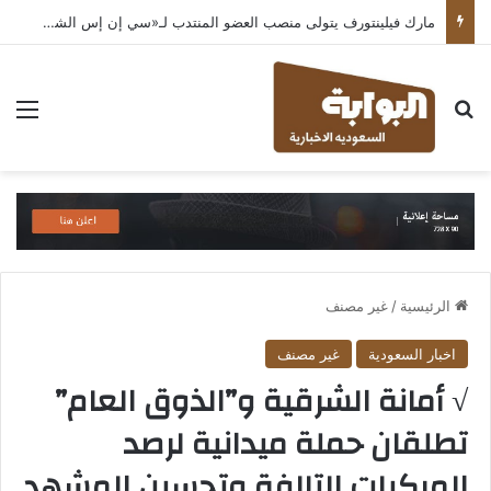
مارك فيلينتورف يتولى منصب العضو المنتدب لـ«سي إن إس الشرق الأوسط» ويشرف على شركات قطاع التكنولوجيا ضمن مجموعة غباش
بحث عن
الق
الرئيسية
/
غير مصنف
اخبار السعودية
غير مصنف
√ أمانة الشرقية و”الذوق العام”
تطلقان حملة ميدانية لرصد
المركبات التالفة وتحسين المشهد