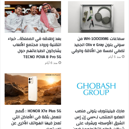
سماعات WH-1000XM6 من
بعد إطلاقه في المملكة… خبراء
سوني بلون Oliv e Gray الجديد
التقنية ورواد مجتمع الألعاب
تضفي لمسة من الأناقة والرقي
يشاركون انطباعاتهم حول
TECNO POVA 8 Pro 5G
منذ 5 أيام
منذ 6 أيام
مارك فيلينتورف يتولى منصب
HONOR X7e Plus 5G : صُمم
العضو المنتدب لـ«سي إن إس
للعمل بثقة في الأماكن التي
الشرق الأوسط» ويشرف على
تعجز فيها الهواتف الأخرى عن