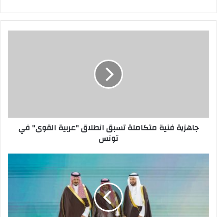
جاهزية
فنية
متكاملة
تسبق
انطلاق
"عربية
القوى"
في
تونس
جاهزية فنية متكاملة تسبق انطلاق "عربية القوى" في
تونس
"طيبة"
تختتم
مشاركتها
الناجحة
كراع
استراتيجي