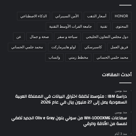
HONOR
أسعار الذهب
الأمن السيبراني
الذكاء الاصطناعي
المحتوى
تقنية
جامعة الفرات الأوسط التقنية
دول مجلس التعاون الخليجي
سياحة و سفر
صحة و جمال
عن
فريق العمل
كاسبرسكي
لولو هايبرماركت
محمد جلمي الحساني
محمد حلمي الحساني
مخطط زمني
واتساب
أحدث المقالات
منذ يومين
دراسة IBM : متوسط تكلفة اختراق البيانات في المملكة العربية
السعودية يصل إلى 27 مليون ريال في عام 2026
منذ يومين
سماعات WH-1000XM6 من سوني بلون Oliv e Gray الجديد تضفي
لمسة من الأناقة والرقي
منذ 3 أيام