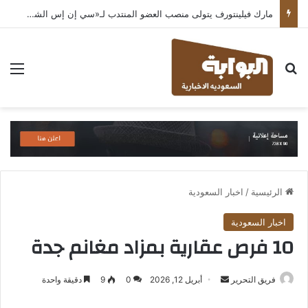
مارك فيلينتورف يتولى منصب العضو المنتدب لـ«سي إن إس الشرق الأوسط» ويشرف على شركات قطاع التكنولوجيا ضمن مجموعة غباش
بحث عن
الق
الرئيسية
/
اخبار السعودية
اخبار السعودية
10 فرص عقارية بمزاد مغانم جدة
أرسل
فريق التحرير
أبريل 12, 2026
0
9
دقيقة واحدة
بريدا