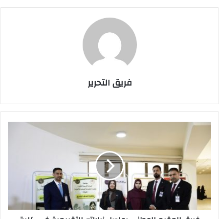
فريق التحرير
فريق
المقيم
الوطني
يواصل
زياراته
التقييمية
في
كلية
التقنيات
الصحية