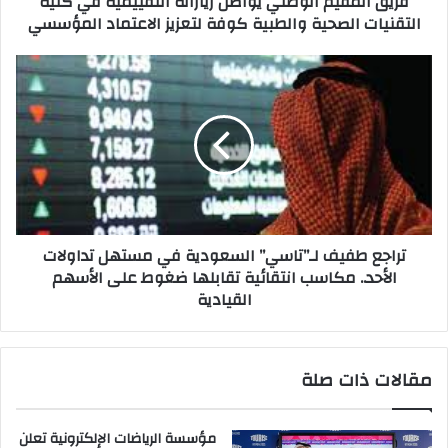
فريق المقيم الوطني يواصل زياراته التقييمية في كلية
التقنيات الصحية والطبية كوفة لتعزيز الاعتماد المؤسسي
والطبية
كوفة
لتعزيز
تراجع
الاعتماد
طفيف
المؤسسي
لـ”تاسي”
السعودية
في
مستهل
تداولات
الأحد..
مكاسب
تراجع طفيف لـ”تاسي” السعودية في مستهل تداولات
انتقائية
الأحد.. مكاسب انتقائية تقابلها ضغوط على الأسهم
تقابلها
القيادية
ضغوط
على
الأسهم
القيادية
مقالات ذات صلة
مؤسسة الرياضات الإلكترونية تعلن