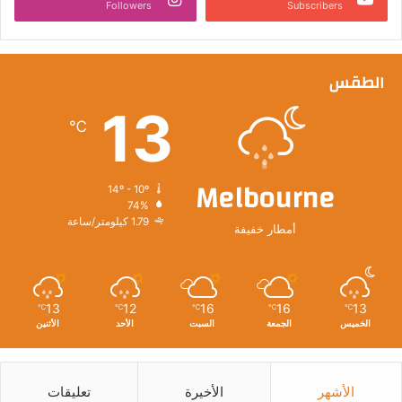
Followers
Subscribers
الطقس
13
℃
Melbourne
14º - 10º
74%
1.79 كيلومتر/ساعة
أمطار خفيفة
13
12
16
16
13
℃
℃
℃
℃
℃
الخميس
الجمعة
السبت
الأحد
الأثنين
الأشهر
الأخيرة
تعليقات