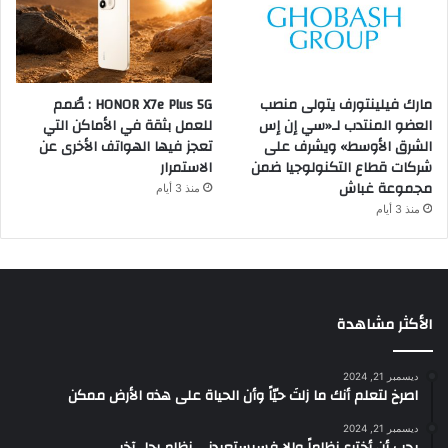
مارك فيلينتورف يتولى منصب
HONOR X7e Plus 5G : صُمم
العضو المنتدب لـ«سي إن إس
للعمل بثقة في الأماكن التي
الشرق الأوسط» ويشرف على
تعجز فيها الهواتف الأخرى عن
شركات قطاع التكنولوجيا ضمن
الاستمرار
مجموعة غباش
منذ 3 أيام
منذ 3 أيام
الأكثر مشاهدة
ديسمبر 21, 2024
‫اصرخ لتعلم أنك ما زلتَ حيّاً وأن الحياة على هذه الأرض ممكن
ديسمبر 21, 2024
يجب أن أخترع نظاماً وإلا فسيستعبدني نظام رجل آخر