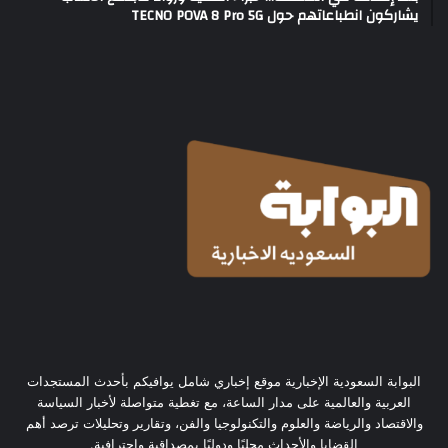
يشاركون انطباعاتهم حول TECNO POVA 8 Pro 5G
البوابة السعودية الإخبارية موقع إخباري شامل يوافيكم بأحدث المستجدات
العربية والعالمية على مدار الساعة، مع تغطية متواصلة لأخبار السياسة
والاقتصاد والرياضة والعلوم والتكنولوجيا والفن، وتقارير وتحليلات ترصد أهم
القضايا والأحداث محليًا ودوليًا بمصداقية واحترافية.