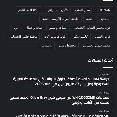
HONOR
أسعار الذهب
الأمن السيبراني
الذكاء الاصطناعي
المحتوى
تقنية
جامعة الفرات الأوسط التقنية
دول مجلس التعاون الخليجي
سياحة و سفر
صحة و جمال
عن
فريق العمل
كاسبرسكي
لولو هايبرماركت
محمد جلمي الحساني
محمد حلمي الحساني
مخطط زمني
واتساب
أحدث المقالات
منذ يومين
دراسة IBM : متوسط تكلفة اختراق البيانات في المملكة العربية
السعودية يصل إلى 27 مليون ريال في عام 2026
منذ 3 أيام
سماعات WH-1000XM6 من سوني بلون Oliv e Gray الجديد تضفي
لمسة من الأناقة والرقي
منذ 4 أيام
بعد إطلاقه في المملكة… خبراء التقنية ورواد مجتمع الألعاب