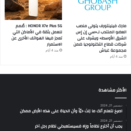
مارك فيلينتورف يتولى منصب
HONOR X7e Plus 5G : صُمم
العضو المنتدب لـ«سي إن إس
للعمل بثقة في الأماكن التي
الشرق الأوسط» ويشرف على
تعجز فيها الهواتف الأخرى عن
شركات قطاع التكنولوجيا ضمن
الاستمرار
مجموعة غباش
منذ 4 أيام
منذ 4 أيام
الأكثر مشاهدة
ديسمبر 21, 2024
‫اصرخ لتعلم أنك ما زلتَ حيّاً وأن الحياة على هذه الأرض ممكن
ديسمبر 21, 2024
يجب أن أخترع نظاماً وإلا فسيستعبدني نظام رجل آخر