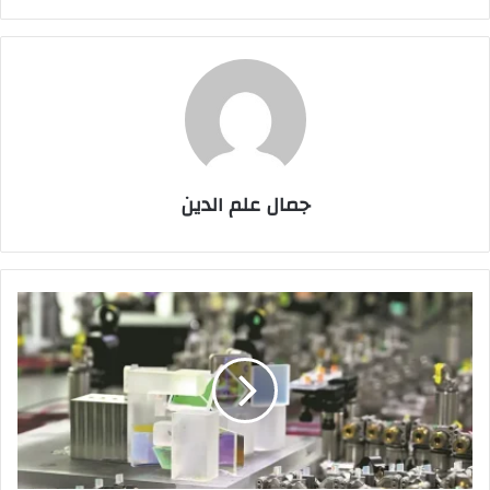
جمال علم الدين
الصين
تكشف
عن
أسرع
كمبيوتر
كمي
في
العالم