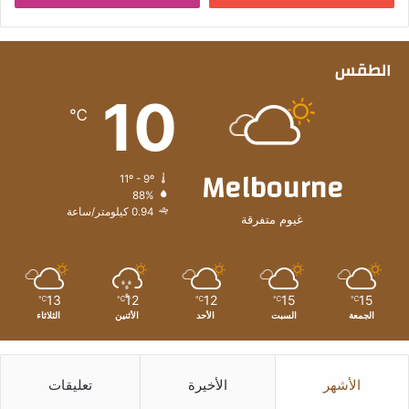
الطقس
10
℃
Melbourne
11º - 9º
88%
0.94 كيلومتر/ساعة
غيوم متفرقة
13
12
12
15
15
℃
℃
℃
℃
℃
الجمعة
السبت
الأحد
الأثنين
الثلاثاء
الأشهر
الأخيرة
تعليقات