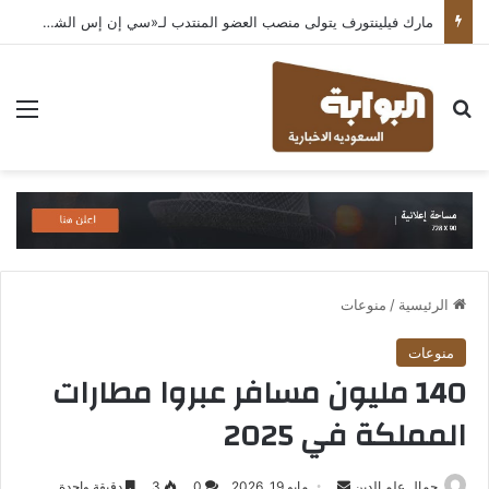
مارك فيلينتورف يتولى منصب العضو المنتدب لـ«سي إن إس الشرق الأوسط» ويشرف على شركات قطاع التكنولوجيا ضمن مجموعة غباش
بحث عن
الق
الرئيسية
/
منوعات
منوعات
140 مليون مسافر عبروا مطارات
المملكة في 2025
أرسل
جمال علم الدين
مايو 19, 2026
0
3
دقيقة واحدة