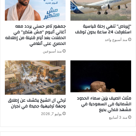
“إيرباص” تنهي رحلة قياسية
جمهور تامر حسني يردد معه
استغرقت 24 ساعة بدون توقف
أغاني ألبوم “مش هتكرر” في
الحفلات بعد أيام قليلة من إطلاقه
منذ أسبوع واحد
الحصري على أنغامي
منذ أسبوعين
مثلث الصيف يزين سماء الحدود
تركي آل الشيخ يكشف عن إطلاق
الشمالية فى السعودية في
وجهة ترفيهية جديدة في نجران
مشهد فلكي بديع
يوليو 7, 2026
منذ 3 أسابيع