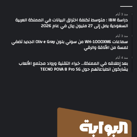
منذ 3 أيام
دراسة IBM : متوسط تكلفة اختراق البيانات في المملكة العربية
السعودية يصل إلى 27 مليون ريال في عام 2026
منذ 3 أيام
سماعات WH-1000XM6 من سوني بلون Oliv e Gray الجديد تضفي
لمسة من الأناقة والرقي
منذ 4 أيام
بعد إطلاقه في المملكة… خبراء التقنية ورواد مجتمع الألعاب
يشاركون انطباعاتهم حول TECNO POVA 8 Pro 5G