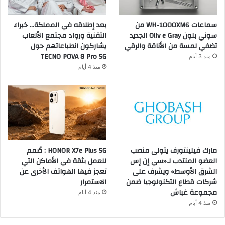
سماعات WH-1000XM6 من
بعد إطلاقه في المملكة… خبراء
سوني بلون Oliv e Gray الجديد
التقنية ورواد مجتمع الألعاب
تضفي لمسة من الأناقة والرقي
يشاركون انطباعاتهم حول
TECNO POVA 8 Pro 5G
منذ 3 أيام
منذ 4 أيام
مارك فيلينتورف يتولى منصب
HONOR X7e Plus 5G : صُمم
العضو المنتدب لـ«سي إن إس
للعمل بثقة في الأماكن التي
الشرق الأوسط» ويشرف على
تعجز فيها الهواتف الأخرى عن
شركات قطاع التكنولوجيا ضمن
الاستمرار
مجموعة غباش
منذ 4 أيام
منذ 4 أيام