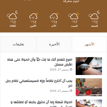
غيوم متفرقة
12
12
13
17
12
℃
℃
℃
℃
℃
الجمعة
السبت
الأحد
الأثنين
الثلاثاء
الأشهر
الأخيرة
تعليقات
‫اصرخ لتعلم أنك ما زلتَ حيّاً وأن الحياة على هذه
الأرض ممكن
ديسمبر 21, 2024
يجب أن أخترع نظاماً وإلا فسيستعبدني نظام رجل
آخر
ديسمبر 21, 2024
الحياة شعلة إما أن نحترق بنارها أو نطفئها و