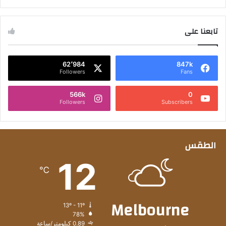
تابعنا على
62٬984
847k
Followers
Fans
566k
0
Followers
Subscribers
الطقس
12
℃
Melbourne
13º - 11º
78%
0.89 كيلومتر/ساعة