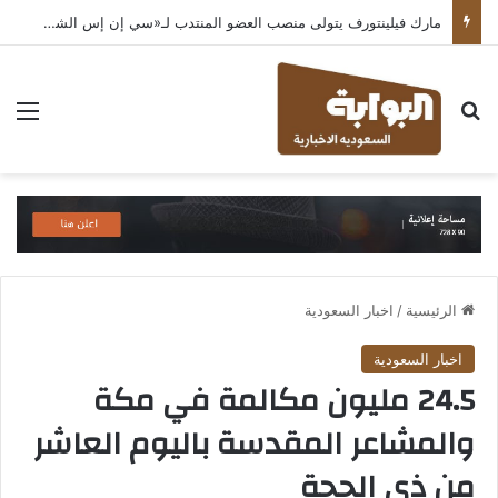
مارك فيلينتورف يتولى منصب العضو المنتدب لـ«سي إن إس الشرق الأوسط» ويشرف على شركات قطاع التكنولوجيا ضمن مجموعة غباش
بحث عن
الق
الرئيسية
/
اخبار السعودية
اخبار السعودية
24.5 مليون مكالمة في مكة
والمشاعر المقدسة باليوم العاشر
من ذي الحجة