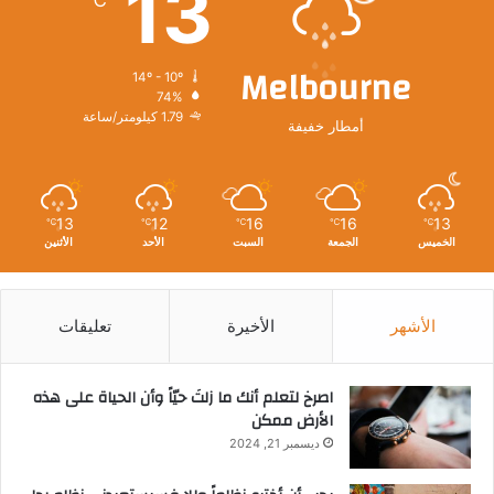
13
℃
Melbourne
14º - 10º
74%
1.79 كيلومتر/ساعة
أمطار خفيفة
13
12
16
16
13
℃
℃
℃
℃
℃
الخميس
الجمعة
السبت
الأحد
الأثنين
الأشهر
الأخيرة
تعليقات
‫اصرخ لتعلم أنك ما زلتَ حيّاً وأن الحياة على هذه
الأرض ممكن
ديسمبر 21, 2024