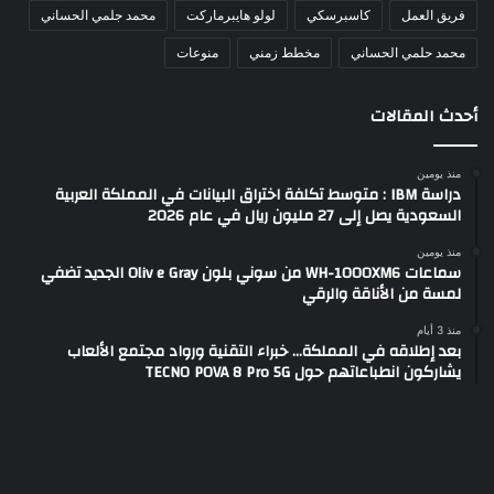
فريق العمل
كاسبرسكي
لولو هايبرماركت
محمد جلمي الحساني
محمد حلمي الحساني
مخطط زمني
منوعات
أحدث المقالات
منذ يومين
دراسة IBM : متوسط تكلفة اختراق البيانات في المملكة العربية
السعودية يصل إلى 27 مليون ريال في عام 2026
منذ يومين
سماعات WH-1000XM6 من سوني بلون Oliv e Gray الجديد تضفي
لمسة من الأناقة والرقي
منذ 3 أيام
بعد إطلاقه في المملكة… خبراء التقنية ورواد مجتمع الألعاب
يشاركون انطباعاتهم حول TECNO POVA 8 Pro 5G