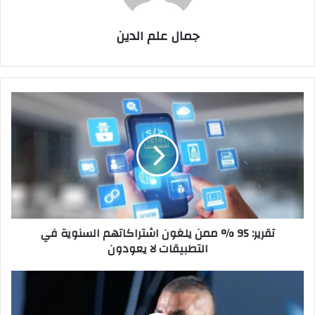
جمال علم الدين
تقرير:
95
%
ممن
يلغون
اشتراكاتهم
السنوية
في
التطبيقات
تقرير: 95 % ممن يلغون اشتراكاتهم السنوية في
لا
التطبيقات لا يعودون
يعودون
إطلالة
أحمد
سعد