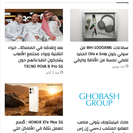
سماعات WH-1000XM6 من
بعد إطلاقه في المملكة… خبراء
سوني بلون Oliv e Gray الجديد
التقنية ورواد مجتمع الألعاب
تضفي لمسة من الأناقة والرقي
يشاركون انطباعاتهم حول
TECNO POVA 8 Pro 5G
منذ يومين
منذ 3 أيام
مارك فيلينتورف يتولى منصب
HONOR X7e Plus 5G : صُمم
العضو المنتدب لـ«سي إن إس
للعمل بثقة في الأماكن التي