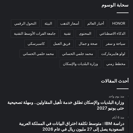
سحابة الوسوم
HONOR
أخبار العالم
أسعار الذهب
البيئة
التحول الرقمي
الذكاء الاصطناعي
المحتوى
تقنية
جامعة الفرات الأوسط التقنية
سياحة و سفر
صحة و جمال
فريق العمل
كاسبرسكي
لولو هايبرماركت
محمد جلمي الحساني
محمد حلمي الحساني
مخطط زمني
وزارة البلديات والإسكان
أحدث المقالات
منذ يوم واحد
وزارة البلديات والإسكان تطلق خدمة تأهيل المقاولين.. ومهلة تصحيحية
حتى يونيو 2027
منذ 6 أيام
دراسة IBM : متوسط تكلفة اختراق البيانات في المملكة العربية
السعودية يصل إلى 27 مليون ريال في عام 2026