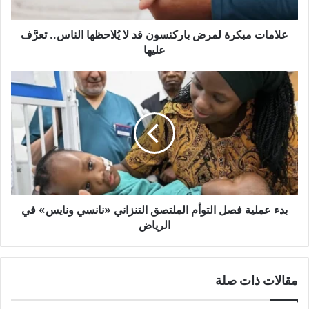
الناس..
تعرَّف
عليها
علامات مبكرة لمرض باركنسون قد لا يُلاحظها الناس.. تعرَّف
عليها
بدء
عملية
فصل
التوأم
الملتصق
التنزاني
«نانسي
ونايس»
في
الرياض
بدء عملية فصل التوأم الملتصق التنزاني «نانسي ونايس» في
الرياض
مقالات ذات صلة