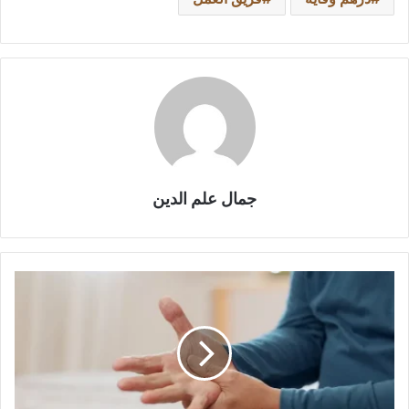
جمال علم الدين
علامات
مبكرة
لمرض
باركنسون
قد
لا
يُلاحظها