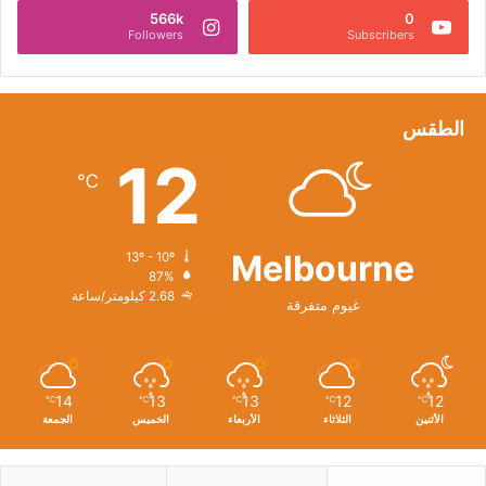
566k
0
Followers
Subscribers
الطقس
12
℃
Melbourne
13º - 10º
87%
2.68 كيلومتر/ساعة
غيوم متفرقة
14
13
13
12
12
℃
℃
℃
℃
℃
الأثنين
الثلاثاء
الأربعاء
الخميس
الجمعة