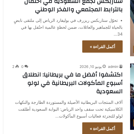
ستاربكس تجمع السعودية في احتفال
بالترابط المجتمعي والفخر الوطني
• تحوّل ستاربكس ريزرف في بوليفارد الرياض إلى ملتقى نابضٍ
بالحياة للجماهير والعائلات، ضمن لحظةٍ عالمية احتُفل بها في
34…
أكمل القراءة »
admin
يونيو 10, 2026
0
2
اكتشفوا أفضل ما في بريطانيا: انطلاق
أسبوع المأكولات البريطانية في لولو
السعودية
آلاف المنتجات البريطانية الأصيلة والمستوردة الطازجة والنكهات
الكلاسيكية تحت سقف واحد الرياض: البوابة السعودية أطلقت
لولو للتجزئة فعاليات أسبوع المأكولات…
أكمل القراءة »