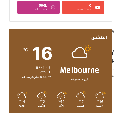
566k
0
Followers
Subscribers
10
0
الطقس
16
℃
المستدامةوLAB7 ذراع أرامكو
يجن
Melbourne
18º - 11º
ات
65%
 البوابة
0.45 كيلومتر/ساعة
غيوم متفرقة
14
12
12
17
16
℃
℃
℃
℃
℃
الجمعة
السبت
الأحد
الأثنين
الثلاثاء