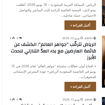
الرياض، المملكة العربية السعودية – 16 يونيو 2026: أطلقت
بيجو لايف، المنصة العالمية الرائدة للبث المباشر والتواصل
الاجتماعي، حملة تفاعلية…
أكمل القراءة »
admin
يونيو 13, 2026
0
2
الرياض تترقّب “جواهر العالم”: الكشف عن
قائمة العارضين مع بدء العدّ التنازلي للحدث
الأبرز
• افتتاح أولى فعاليّات سلسلة “جواهر العالم” لعام 2026 في 15
يونيو في العاصمة السعودية الرياض• عودة المعرض الإستثنائي
للمجوهرات…
أكمل القراءة »
admin
يونيو 12, 2026
0
9