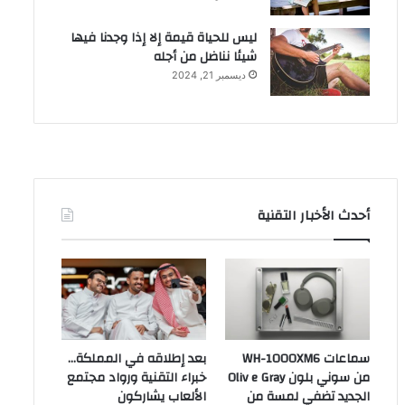
ليس للحياة قيمة إلا إذا وجدنا فيها
شيئا نناضل من أجله
ديسمبر 21, 2024
أحدث الأخبار التقنية
سماعات WH-1000XM6
بعد إطلاقه في المملكة…
من سوني بلون Oliv e Gray
خبراء التقنية ورواد مجتمع
الجديد تضفي لمسة من
الألعاب يشاركون