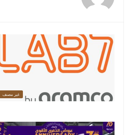
ع
الوي
ب
غير مصنف