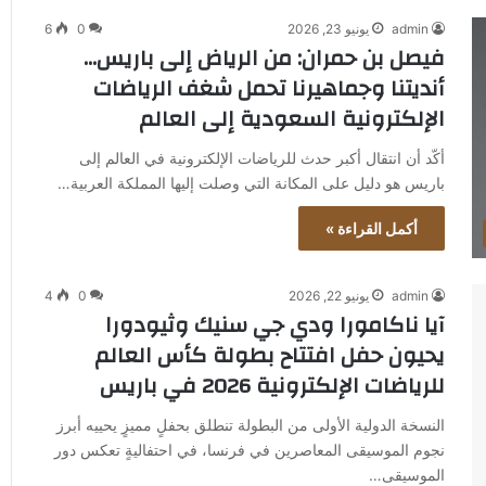
admin
يونيو 23, 2026
0
6
فيصل بن حمران: من الرياض إلى باريس…
أنديتنا وجماهيرنا تحمل شغف الرياضات
الإلكترونية السعودية إلى العالم
أكّد أن انتقال أكبر حدث للرياضات الإلكترونية في العالم إلى
باريس هو دليل على المكانة التي وصلت إليها المملكة العربية…
أكمل القراءة »
admin
يونيو 22, 2026
0
4
آيا ناكامورا ودي جي سنيك وثيودورا
يحيون حفل افتتاح بطولة كأس العالم
للرياضات الإلكترونية 2026 في باريس
النسخة الدولية الأولى من البطولة تنطلق بحفلٍ مميزٍ يحييه أبرز
نجوم الموسيقى المعاصرين في فرنسا، في احتفاليةٍ تعكس دور
الموسيقى…