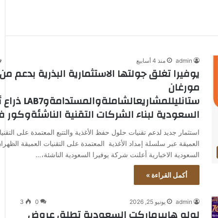
admin
منذ 4 أسابيع
يوفيرا تغلق جولتها الاستثمارية البذرية بدعم من
مورغان
ستانليللمشاريعالشاملةو
السعودية لبناء الشركات التقنية الناشئةوكور ف
استثمار جديد لدعم تقنيات حلول حفظ الأغذية والتتبع المعتمدة على التقني
العميقة عبر سلسلة إمداد الأغذية المعتمدة على التقنيات العميقة الظهران،
السعودية الاخبارية أعلنت شركة يوفيرا السعودية الناشئة،…
أكمل القراءة »
admin
يونيو 25, 2026
0
3
لولو هايبرماركت السعودية تطلق عروض