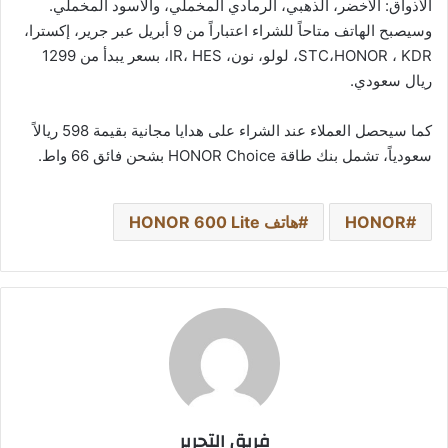
الأذواق: الأخضر، الذهبي، الرمادي المخملي، والأسود المخملي.
وسيصبح الهاتف متاحاً للشراء اعتباراً من 9 أبريل عبر جرير، إكسترا،
STC،HONOR ، KDR، لولو، نون، IR، HES، بسعر يبدأ من 1299
ريال سعودي.
كما سيحصل العملاء عند الشراء على هدايا مجانية بقيمة 598 ريالاً
سعودياً، تشمل بنك طاقة HONOR Choice بشحن فائق 66 واط.
HONOR
هاتف HONOR 600 Lite
فريق التحرير