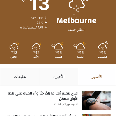
13
Melbourne
14º - 10º
74%
1.79 كيلومتر/ساعة
أمطار خفيفة
13
12
16
16
13
℃
℃
℃
℃
℃
الخميس
الجمعة
السبت
الأحد
الأثنين
الأشهر
الأخيرة
تعليقات
‫اصرخ لتعلم أنك ما زلتَ حيّاً وأن الحياة على هذه
الأرض ممكن
ديسمبر 21, 2024