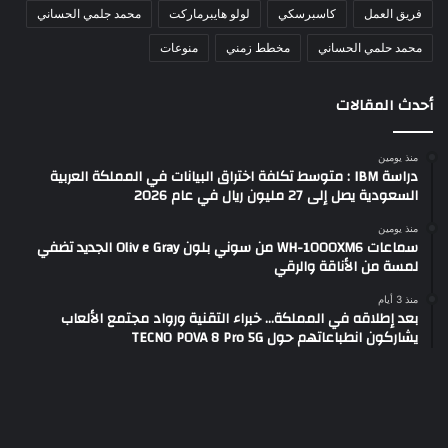
فريق العمل
كاسبرسكي
لولو هايبرماركت
محمد جلمي الحساني
محمد حلمي الحساني
مخطط زمني
منوعات
أحدث المقالات
منذ يومين
دراسة IBM : متوسط تكلفة اختراق البيانات في المملكة العربية
السعودية يصل إلى 27 مليون ريال في عام 2026
منذ يومين
سماعات WH-1000XM6 من سوني بلون Oliv e Gray الجديد تضفي
لمسة من الأناقة والرقي
منذ 3 أيام
بعد إطلاقه في المملكة… خبراء التقنية ورواد مجتمع الألعاب
يشاركون انطباعاتهم حول TECNO POVA 8 Pro 5G