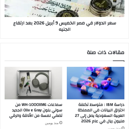
أبريل
2026
بعد
سعر الدولار في مصر الخميس 9 أبريل 2026 بعد ارتفاع
ارتفاع
الجنيه
الجنيه
مقالات ذات صلة
دراسة IBM : متوسط تكلفة
سماعات WH-1000XM6 من
اختراق البيانات في المملكة
سوني بلون Oliv e Gray الجديد
العربية السعودية يصل إلى 27
تضفي لمسة من الأناقة والرقي
مليون ريال في عام 2026
منذ يومين
منذ يومين