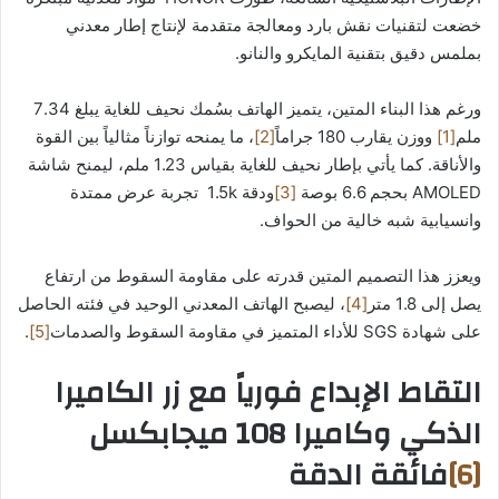
خضعت لتقنيات نقش بارد ومعالجة متقدمة لإنتاج إطار معدني
بملمس دقيق بتقنية المايكرو والنانو.
ورغم هذا البناء المتين، يتميز الهاتف بسُمك نحيف للغاية يبلغ 7.34
ملم
[1]
ووزن يقارب 180 جراماً
[2]
، ما يمنحه توازناً مثالياً بين القوة
والأناقة. كما يأتي بإطار نحيف للغاية بقياس 1.23 ملم، ليمنح شاشة
AMOLED بحجم 6.6 بوصة
[3]
ودقة 1.5k تجربة عرض ممتدة
وانسيابية شبه خالية من الحواف.
ويعزز هذا التصميم المتين قدرته على مقاومة السقوط من ارتفاع
يصل إلى 1.8 متر
[4]
، ليصبح الهاتف المعدني الوحيد في فئته الحاصل
على شهادة SGS للأداء المتميز في مقاومة السقوط والصدمات
[5]
.
التقاط الإبداع فورياً مع زر الكاميرا
الذكي وكاميرا 108 ميجابكسل
[6]
فائقة الدقة