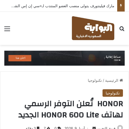
مارك فيلينتورف يتولى منصب العضو المنتدب لـ«سي إن إس الشرق الأوسط» ويشرف على شركات قطاع التكنولوجيا ضمن مجموعة غباش
بحث عن
الق
الرئيسية
/
تكنولوجيا
تكنولوجيا
HONOR تُعلن التوفر الرسمي
لهاتف HONOR 600 Lite الجديد
أرسل
فريق التحرير
أبريل 9, 2026
0
7
3 دقائق