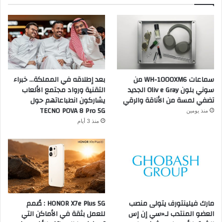
سماعات WH-1000XM6 من
بعد إطلاقه في المملكة… خبراء
سوني بلون Oliv e Gray الجديد
التقنية ورواد مجتمع الألعاب
تضفي لمسة من الأناقة والرقي
يشاركون انطباعاتهم حول
TECNO POVA 8 Pro 5G
منذ يومين
منذ 3 أيام
مارك فيلينتورف يتولى منصب
HONOR X7e Plus 5G : صُمم
العضو المنتدب لـ«سي إن إس
للعمل بثقة في الأماكن التي