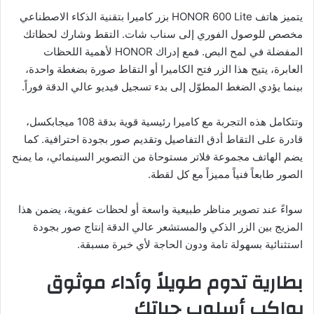
يتميز هاتف HONOR 600 Lite بزر كاميرا بتقنية الذكاء الاصطناعي
مخصص للوصول الفوري إلى سناب شات. التقط وشارك لحظاتك
المفضلة في لمح البص. فمع إدراك HONOR لأهمية اللحظات
العابرة، يتيح هذا الزر فتح الكاميرا أو التقاط صورة بضغطة واحدة،
بينما يؤدي الضغط المطوّل إلى بدء تسجيل فيديو عالي الدقة فوراً.
وتتكامل هذه التجربة مع كاميرا رئيسية قوية بدقة 108 ميجابكسل،
قادرة على التقاط أدق التفاصيل وتقديم صور بجودة احترافية. كما
يضم الهاتف مجموعة فلاتر مستوحاة من التصوير السينمائي، ما يمنح
الصور طابعاً فنياً مميزاً مع كل لقطة.
سواءً عند تصوير مناظر طبيعية واسعة أو لحظات عفوية، يضمن هذا
المزيج بين الزر الذكي والمستشعر عالي الدقة إنتاج صور بجودة
استثنائية بسهولة تامة ودون الحاجة لأي خبرة مسبقة.
بطارية تدوم طويلاً وأداء موثوق
يواكب أسلوب حياتك