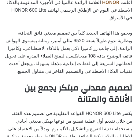
أعلنت
HONOR
العلامة الرائدة عالمياً في الأجهزة المدعومة بالذكاء
الاصطناعي اليوم عن الإطلاق الرسمي لهاتف HONOR 600 Lite
في الأسواق.
ويجمع هذا الهاتف الجديد كلياً بين تصميم معدني فائق النحافة،
وبطارية تدوم طويلاً بسعة 6520 مللي أمبير، ومتانة بمستوى الهواتف
الرائدة، إلى جانب زر كاميرا ذكي يعمل بالذكاء الاصطناعي، وكاميرا
فائقة الوضوح بدقة 108 ميجابكسل، ليمنح العملاء القدرة على تحويل
لحظاتهم السريعة إلى لقطات إبداعية مذهلة بسهولة، ويجعل أحدث
تقنيات الذكاء الاصطناعي والتصميم الفاخر في متناول الجميع.
تصميم معدني مبتكر يجمع بين
الأناقة والمتانة
يكسر HONOR 600 Lite القواعد التقليدية في تصميم هذه الفئة،
من خلال تقديم أول عملية تصنيع من نوعها بهيكل معدني أحادي
باستخدام تقنية التفريغ والتشكيل بالألمنيوم. وبدلاً من الاعتماد على
الإطارات البلاستيكية الشائعة، طوّرت HONOR مواد معدنية مبتكرة