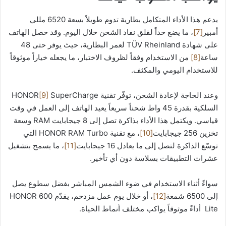
يدعم هذا الأداء المتكامل بطارية تدوم طويلاً بسعة 6520 مللي
أمبير
[7]
، ما يضع حداً لقلق نفاد الشحن خلال اليوم. وقد حصل الهاتف
على شهادة TÜV Rheinland لعمر البطارية، حيث يوفر حتى 48
ساعة
[8]
من الاستخدام وفقاً لظروف الاختبار، ما يجعله خياراً موثوقاً
للاستخدام اليومي والمكثف.
وعند الحاجة لإعادة الشحن، توفّر تقنية HONOR
SuperCharge
[9]
السلكية بقدرة 45 واط شحناً سريعاً يعيد الهاتف إلى العمل في وقت
قياسي. ويكتمل هذا الأداء بذاكرة تصل إلى 8 جيجابايت RAM وسعة
تخزين 256 جيجابايت
[10]
، مع تقنية HONOR RAM Turbo التي
توسّع الذاكرة لتصل إلى ما يعادل 16 جيجابايت
[11]
، ما يسمح بتشغيل
عشرات التطبيقات بسلاسة دون أي تأخير.
سواءً أثناء الاستخدام في ضوء الشمس المباشر بفضل سطوع يصل
إلى 6500 شمعة
[12]
، أو خلال يوم عمل مزدحم، يقدّم HONOR 600
Lite أداءً موثوقاً يواكب مختلف أنماط الحياة.