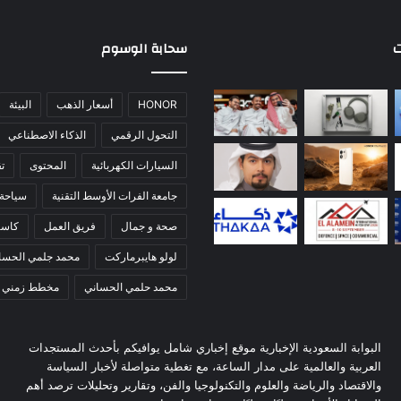
ت
سحابة الوسوم
HONOR
أسعار الذهب
البيئة
التحول الرقمي
الذكاء الاصطناعي
السيارات الكهربائية
المحتوى
تق
جامعة الفرات الأوسط التقنية
سياحة
صحة و جمال
فريق العمل
كاس
لولو هايبرماركت
محمد جلمي الحسا
محمد حلمي الحساني
مخطط زمني
البوابة السعودية الإخبارية موقع إخباري شامل يوافيكم بأحدث المستجدات
العربية والعالمية على مدار الساعة، مع تغطية متواصلة لأخبار السياسة
والاقتصاد والرياضة والعلوم والتكنولوجيا والفن، وتقارير وتحليلات ترصد أهم