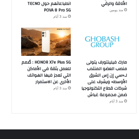
الأناقة والرقي
انطباعاتهم حول TECNO
POVA 8 Pro 5G
منذ يومين
منذ 3 أيام
مارك فيلينتورف يتولى
HONOR X7e Plus 5G : صُمم
منصب العضو المنتدب
للعمل بثقة في الأماكن
لـ«سي إن إس الشرق
التي تعجز فيها الهواتف
الأوسط» ويشرف على
الأخرى عن الاستمرار
شركات قطاع التكنولوجيا
منذ 3 أيام
ضمن مجموعة غباش
منذ 3 أيام