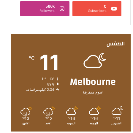
566k
0
Followers
Subscribers
الطقس
11
℃
Melbourne
11º - 10º
89%
2.34 كيلومتر/ساعة
غيوم متفرقة
13
12
16
16
11
℃
℃
℃
℃
℃
الخميس
الجمعة
السبت
الأحد
الأثنين