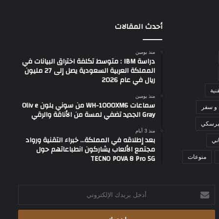
أحدث المقالات
منذ يومين
دراسة IBM : متوسط تكلفة اختراق البيانات في
المملكة العربية السعودية يصل إلى 27 مليون
ريال في عام 2026
نية
منذ يومين
سماعات WH-1000XM6 من سوني بلون Oliv e
 و سفر
Gray الجديد تضفي لمسة من الأناقة والرقي
برسكي
منذ 3 أيام
بعد إطلاقه في المملكة… خبراء التقنية ورواد
ني
مجتمع الألعاب يشاركون انطباعاتهم حول
TECNO POVA 8 Pro 5G
منوعات
أدخل
بريدك
الإلكتروني