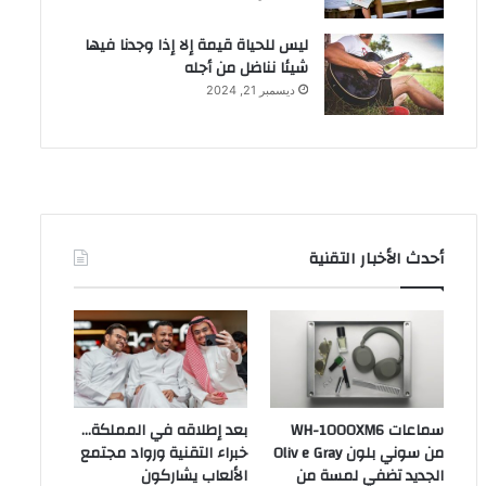
ليس للحياة قيمة إلا إذا وجدنا فيها
شيئا نناضل من أجله
ديسمبر 21, 2024
أحدث الأخبار التقنية
سماعات WH-1000XM6
بعد إطلاقه في المملكة…
من سوني بلون Oliv e Gray
خبراء التقنية ورواد مجتمع
الجديد تضفي لمسة من
الألعاب يشاركون