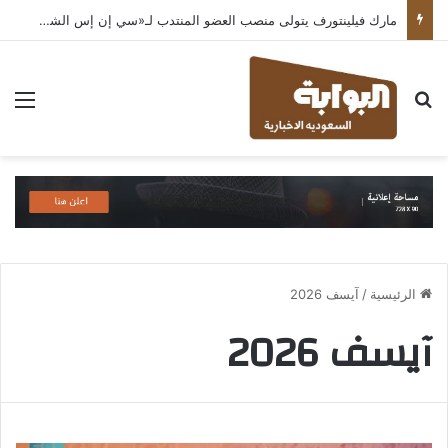
مارك فيلينتورف يتولى منصب العضو المنتدب لـ«سي إن إس الشرق الأوسط» ويشرف على شركات قطاع التكنولوجيا ضمن مجموعة غباش
بحث عن
الق
الرئيسية
/
آيسف 2026
آيسف 2026