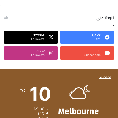
تابعنا على
62٬984
847k
Followers
Fans
566k
0
Followers
Subscribers
الطقس
10
℃
Melbourne
12º - 9º
84%