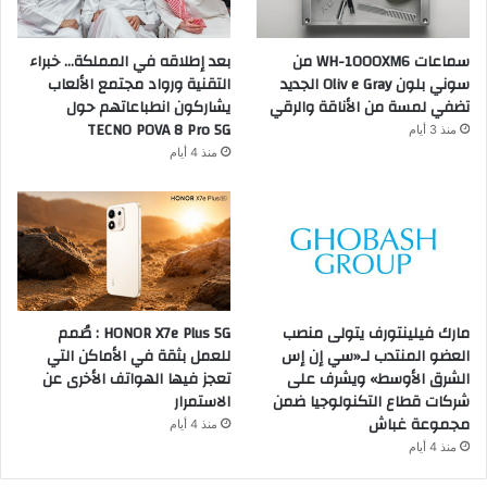
سماعات WH-1000XM6 من
بعد إطلاقه في المملكة… خبراء
سوني بلون Oliv e Gray الجديد
التقنية ورواد مجتمع الألعاب
تضفي لمسة من الأناقة والرقي
يشاركون انطباعاتهم حول
TECNO POVA 8 Pro 5G
منذ 3 أيام
منذ 4 أيام
مارك فيلينتورف يتولى منصب
HONOR X7e Plus 5G : صُمم
العضو المنتدب لـ«سي إن إس
للعمل بثقة في الأماكن التي
الشرق الأوسط» ويشرف على
تعجز فيها الهواتف الأخرى عن
شركات قطاع التكنولوجيا ضمن
الاستمرار
مجموعة غباش
منذ 4 أيام
منذ 4 أيام