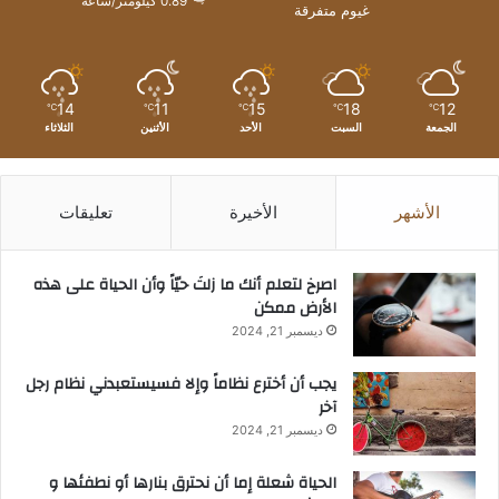
0.89 كيلومتر/ساعة
غيوم متفرقة
14
11
15
18
12
℃
℃
℃
℃
℃
الجمعة
السبت
الأحد
الأثنين
الثلاثاء
الأشهر
الأخيرة
تعليقات
‫اصرخ لتعلم أنك ما زلتَ حيّاً وأن الحياة على هذه
الأرض ممكن
ديسمبر 21, 2024
يجب أن أخترع نظاماً وإلا فسيستعبدني نظام رجل
آخر
ديسمبر 21, 2024
الحياة شعلة إما أن نحترق بنارها أو نطفئها و