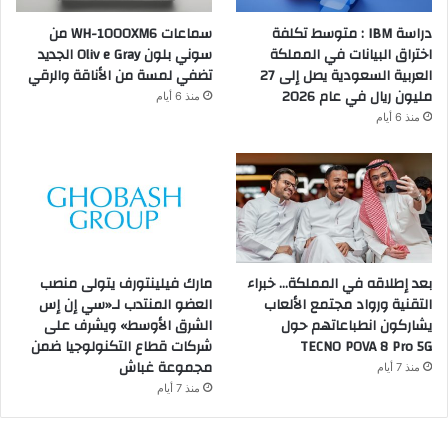
دراسة IBM : متوسط تكلفة
سماعات WH-1000XM6 من
اختراق البيانات في المملكة
سوني بلون Oliv e Gray الجديد
العربية السعودية يصل إلى 27
تضفي لمسة من الأناقة والرقي
مليون ريال في عام 2026
منذ 6 أيام
منذ 6 أيام
بعد إطلاقه في المملكة… خبراء
مارك فيلينتورف يتولى منصب
التقنية ورواد مجتمع الألعاب
العضو المنتدب لـ«سي إن إس
يشاركون انطباعاتهم حول
الشرق الأوسط» ويشرف على
TECNO POVA 8 Pro 5G
شركات قطاع التكنولوجيا ضمن
مجموعة غباش
منذ 7 أيام
منذ 7 أيام