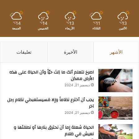
14
14
13
11
13
℃
℃
℃
℃
℃
الأثنين
الثلاثاء
الأربعاء
الخميس
الجمعة
الأشهر
الأخيرة
تعليقات
‫اصرخ لتعلم أنك ما زلتَ حيّاً وأن الحياة على هذه
الأرض ممكن
ديسمبر 21, 2024
يجب أن أخترع نظاماً وإلا فسيستعبدني نظام رجل
آخر
ديسمبر 21, 2024
الحياة شعلة إما أن نحترق بنارها أو نطفئها و
نعيش في ظلام