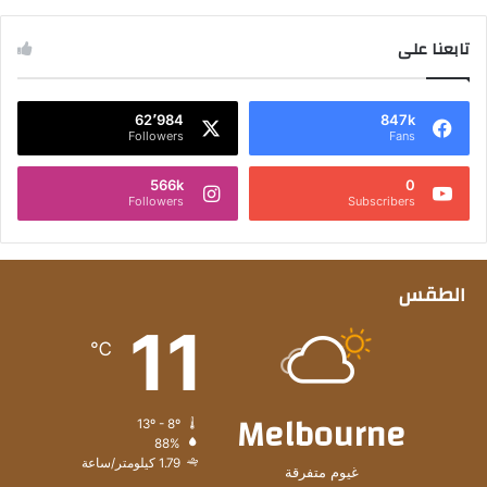
تابعنا على
62٬984
847k
Followers
Fans
566k
0
Followers
Subscribers
الطقس
11
℃
Melbourne
13º - 8º
88%
1.79 كيلومتر/ساعة
غيوم متفرقة