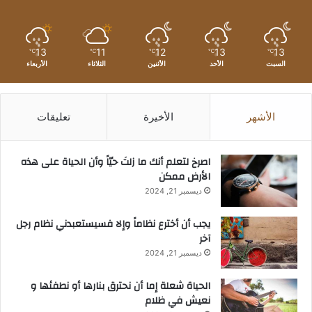
13
11
12
13
13
℃
℃
℃
℃
℃
السبت
الأحد
الأثنين
الثلاثاء
الأربعاء
الأشهر
الأخيرة
تعليقات
‫اصرخ لتعلم أنك ما زلتَ حيّاً وأن الحياة على هذه
الأرض ممكن
ديسمبر 21, 2024
يجب أن أخترع نظاماً وإلا فسيستعبدني نظام رجل
آخر
ديسمبر 21, 2024
الحياة شعلة إما أن نحترق بنارها أو نطفئها و
نعيش في ظلام