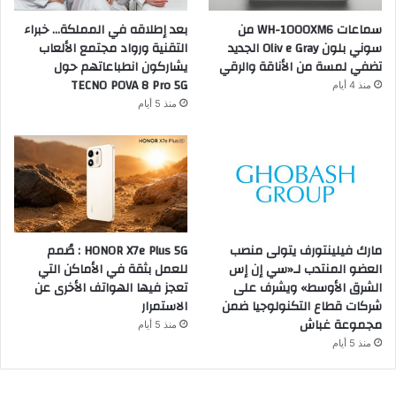
سماعات WH-1000XM6 من
بعد إطلاقه في المملكة… خبراء
سوني بلون Oliv e Gray الجديد
التقنية ورواد مجتمع الألعاب
تضفي لمسة من الأناقة والرقي
يشاركون انطباعاتهم حول
TECNO POVA 8 Pro 5G
منذ 4 أيام
منذ 5 أيام
مارك فيلينتورف يتولى منصب
HONOR X7e Plus 5G : صُمم
العضو المنتدب لـ«سي إن إس
للعمل بثقة في الأماكن التي
الشرق الأوسط» ويشرف على
تعجز فيها الهواتف الأخرى عن
شركات قطاع التكنولوجيا ضمن
الاستمرار
مجموعة غباش
منذ 5 أيام
منذ 5 أيام