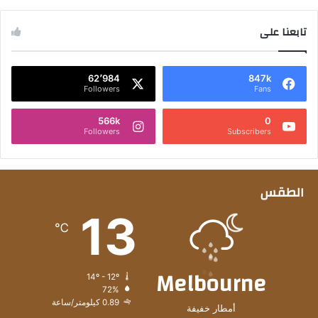
تابعنا على
62٬984
847k
Followers
Fans
566k
0
Followers
Subscribers
الطقس
13
℃
Melbourne
14º - 12º
72%
0.89 كيلومتر/ساعة
أمطار خفيفة