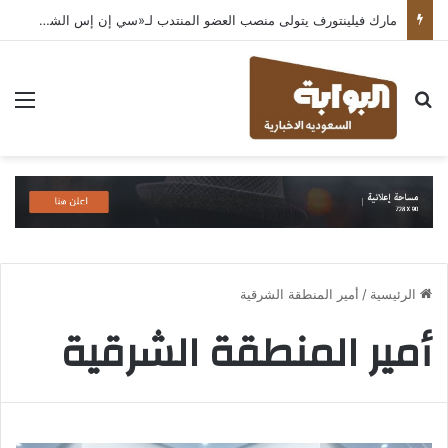
مارك فيلينتورف يتولى منصب العضو المنتدب لـ«سي إن إس الشرق الأوسط» ويشرف على شركات قطاع التكنولوجيا ضمن مجموعة غباش
بحث عن
الق
الرئيسية
/
أمير المنطقة الشرقية
أمير المنطقة الشرقية