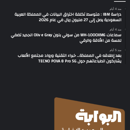
منذ 4 أيام
دراسة IBM : متوسط تكلفة اختراق البيانات في المملكة العربية
السعودية يصل إلى 27 مليون ريال في عام 2026
منذ 4 أيام
سماعات WH-1000XM6 من سوني بلون Oliv e Gray الجديد تضفي
لمسة من الأناقة والرقي
منذ 5 أيام
بعد إطلاقه في المملكة… خبراء التقنية ورواد مجتمع الألعاب
يشاركون انطباعاتهم حول TECNO POVA 8 Pro 5G