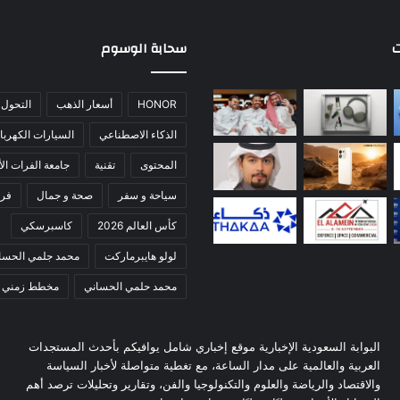
ت
سحابة الوسوم
HONOR
أسعار الذهب
التحول 
الذكاء الاصطناعي
السيارات الكهربائ
المحتوى
تقنية
جامعة الفرات الأ
سياحة و سفر
صحة و جمال
فري
كأس العالم 2026
كاسبرسكي
لولو هايبرماركت
محمد جلمي الحسا
محمد حلمي الحساني
مخطط زمني
البوابة السعودية الإخبارية موقع إخباري شامل يوافيكم بأحدث المستجدات
العربية والعالمية على مدار الساعة، مع تغطية متواصلة لأخبار السياسة
والاقتصاد والرياضة والعلوم والتكنولوجيا والفن، وتقارير وتحليلات ترصد أهم