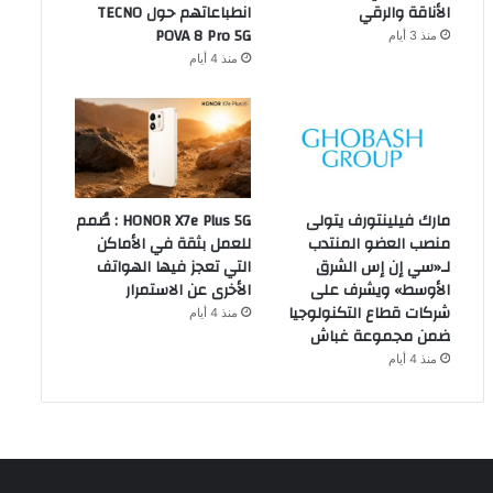
الأناقة والرقي
انطباعاتهم حول TECNO
POVA 8 Pro 5G
منذ 3 أيام
منذ 4 أيام
مارك فيلينتورف يتولى
HONOR X7e Plus 5G : صُمم
منصب العضو المنتدب
للعمل بثقة في الأماكن
لـ«سي إن إس الشرق
التي تعجز فيها الهواتف
الأوسط» ويشرف على
الأخرى عن الاستمرار
شركات قطاع التكنولوجيا
منذ 4 أيام
ضمن مجموعة غباش
منذ 4 أيام