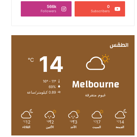
566k
0
Followers
Subscribers
الطقس
14
℃
Melbourne
16º - 11º
69%
0.89 كيلومتر/ساعة
غيوم متفرقة
12
12
13
17
14
℃
℃
℃
℃
℃
الجمعة
السبت
الأحد
الأثنين
الثلاثاء