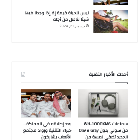
ليس للحياة قيمة إلا إذا وجدنا فيها
شيئا نناضل من أجله
ديسمبر 21, 2024
أحدث الأخبار التقنية
سماعات WH-1000XM6
بعد إطلاقه في المملكة…
من سوني بلون Oliv e Gray
خبراء التقنية ورواد مجتمع
الجديد تضفي لمسة من
الألعاب يشاركون