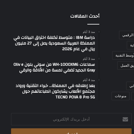
أحدث المقالات
منذ 3 أيام
الرقمي
دراسة IBM : متوسط تكلفة اختراق البيانات في
المملكة العربية السعودية يصل إلى 27 مليون
ية
ريال في عام 2026
وسط التقنية
منذ 3 أيام
سماعات WH-1000XM6 من سوني بلون Oliv e
ق العمل
Gray الجديد تضفي لمسة من الأناقة والرقي
منذ 4 أيام
بعد إطلاقه في المملكة… خبراء التقنية ورواد
ني
مجتمع الألعاب يشاركون انطباعاتهم حول
TECNO POVA 8 Pro 5G
منوعات
أدخل
بريدك
الإلكتروني