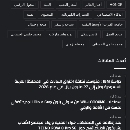
HONOR
أخبار العالم
أسعار الذهب
البيئة
التحول الرقمي
الذكاء الاصطناعي
السيارات الكهربائية
المحتوى
تقنية
جامعة الفرات الأوسط التقنية
سياحة و سفر
صحة و جمال
فريق العمل
كاسبرسكي
لولو هايبرماركت
محمد جلمي الحساني
محمد حلمي الحساني
مخطط زمني
أحدث المقالات
منذ 3 أيام
دراسة IBM : متوسط تكلفة اختراق البيانات في المملكة العربية
السعودية يصل إلى 27 مليون ريال في عام 2026
منذ 3 أيام
سماعات WH-1000XM6 من سوني بلون Oliv e Gray الجديد تضفي
لمسة من الأناقة والرقي
منذ 4 أيام
بعد إطلاقه في المملكة… خبراء التقنية ورواد مجتمع الألعاب
يشاركون انطباعاتهم حول TECNO POVA 8 Pro 5G