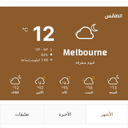
الطقس
12
℃
Melbourne
13º - 10º
83%
2.66 كيلومتر/ساعة
غيوم متفرقة
12
12
15
18
13
℃
℃
℃
℃
℃
الجمعة
السبت
الأحد
الأثنين
الثلاثاء
الأشهر
الأخيرة
تعليقات