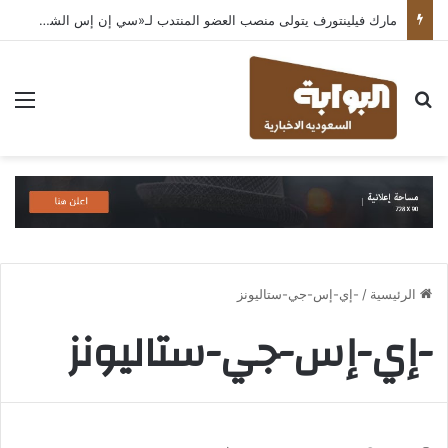
مارك فيلينتورف يتولى منصب العضو المنتدب لـ«سي إن إس الشرق الأوسط» ويشرف على شركات قطاع التكنولوجيا ضمن مجموعة غباش
بحث عن
الق
الرئيسية
/
-إي-إس-جي-ستاليونز
-إي-إس-جي-ستاليونز