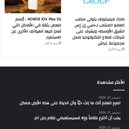
مارك فيلينتورف يتولى منصب
HONOR X7e Plus 5G : صُمم
العضو المنتدب لـ«سي إن إس
للعمل بثقة في الأماكن التي
الشرق الأوسط» ويشرف على
تعجز فيها الهواتف الأخرى عن
شركات قطاع التكنولوجيا ضمن
الاستمرار
مجموعة غباش
منذ 4 أيام
منذ 4 أيام
الأكثر مشاهدة
ديسمبر 21, 2024
‫اصرخ لتعلم أنك ما زلتَ حيّاً وأن الحياة على هذه الأرض ممكن
ديسمبر 21, 2024
يجب أن أخترع نظاماً وإلا فسيستعبدني نظام رجل آخر
ديسمبر 21, 2024