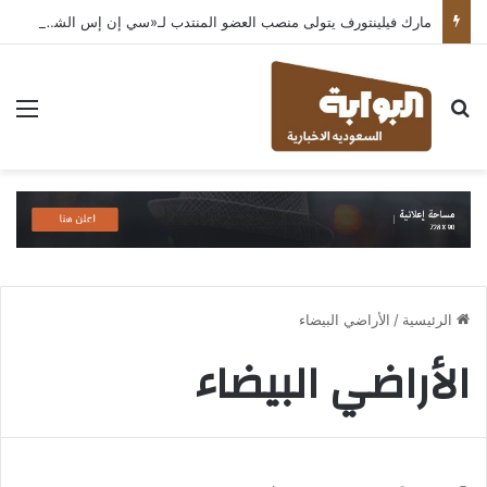
مارك فيلينتورف يتولى منصب العضو المنتدب لـ«سي إن إس الشرق الأوسط» ويشرف على شركات قطاع التكنولوجيا ضمن مجموعة غباش
بحث عن
الق
الرئيسية
/
الأراضي البيضاء
الأراضي البيضاء