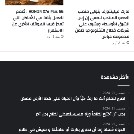
مارك فيلينتورف يتولى منصب
HONOR X7e Plus 5G : صُمم
العضو المنتدب لـ«سي إن إس
للعمل بثقة في الأماكن التي
الشرق الأوسط» ويشرف على
تعجز فيها الهواتف الأخرى عن
شركات قطاع التكنولوجيا ضمن
الاستمرار
مجموعة غباش
منذ 3 أيام
منذ 3 أيام
الأكثر مشاهدة
ديسمبر 21, 2024
‫اصرخ لتعلم أنك ما زلتَ حيّاً وأن الحياة على هذه الأرض ممكن
ديسمبر 21, 2024
يجب أن أخترع نظاماً وإلا فسيستعبدني نظام رجل آخر
ديسمبر 21, 2024
الحياة شعلة إما أن نحترق بنارها أو نطفئها و نعيش في ظلام