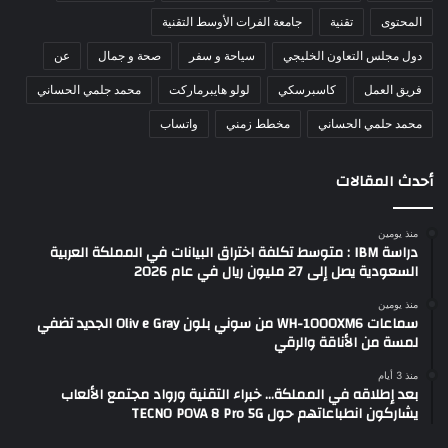
المحتوى
تقنية
جامعة الفرات الأوسط التقنية
دول مجلس التعاون الخليجي
سياحة و سفر
صحة و جمال
عن
فريق العمل
كاسبرسكي
لولو هايبرماركت
محمد جلمي الحساني
محمد حلمي الحساني
مخطط زمني
واتساب
أحدث المقالات
منذ يومين
دراسة IBM : متوسط تكلفة اختراق البيانات في المملكة العربية
السعودية يصل إلى 27 مليون ريال في عام 2026
منذ يومين
سماعات WH-1000XM6 من سوني بلون Oliv e Gray الجديد تضفي
لمسة من الأناقة والرقي
منذ 3 أيام
بعد إطلاقه في المملكة… خبراء التقنية ورواد مجتمع الألعاب
يشاركون انطباعاتهم حول TECNO POVA 8 Pro 5G