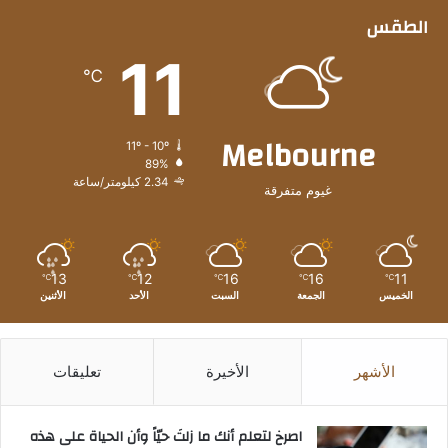
الطقس
11
℃
Melbourne
11º - 10º
89%
2.34 كيلومتر/ساعة
غيوم متفرقة
13
12
16
16
11
℃
℃
℃
℃
℃
الخميس
الجمعة
السبت
الأحد
الأثنين
الأشهر
الأخيرة
تعليقات
‫اصرخ لتعلم أنك ما زلتَ حيّاً وأن الحياة على هذه