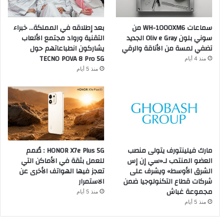
سماعات WH-1000XM6 من
بعد إطلاقه في المملكة… خبراء
سوني بلون Oliv e Gray الجديد
التقنية ورواد مجتمع الألعاب
تضفي لمسة من الأناقة والرقي
يشاركون انطباعاتهم حول
TECNO POVA 8 Pro 5G
منذ 4 أيام
منذ 5 أيام
مارك فيلينتورف يتولى منصب
HONOR X7e Plus 5G : صُمم
العضو المنتدب لـ«سي إن إس
للعمل بثقة في الأماكن التي
الشرق الأوسط» ويشرف على
تعجز فيها الهواتف الأخرى عن
شركات قطاع التكنولوجيا ضمن
الاستمرار
مجموعة غباش
منذ 5 أيام
منذ 5 أيام