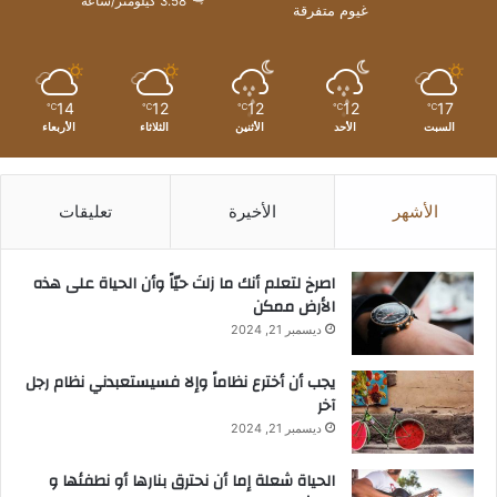
3.58 كيلومتر/ساعة
غيوم متفرقة
14
12
12
12
17
℃
℃
℃
℃
℃
السبت
الأحد
الأثنين
الثلاثاء
الأربعاء
الأشهر
الأخيرة
تعليقات
‫اصرخ لتعلم أنك ما زلتَ حيّاً وأن الحياة على هذه
الأرض ممكن
ديسمبر 21, 2024
يجب أن أخترع نظاماً وإلا فسيستعبدني نظام رجل
آخر
ديسمبر 21, 2024
الحياة شعلة إما أن نحترق بنارها أو نطفئها و