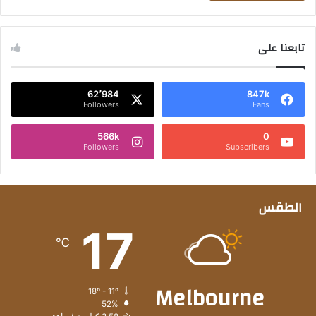
تابعنا على
62٬984
847k
Followers
Fans
566k
0
Followers
Subscribers
الطقس
17
℃
Melbourne
18º - 11º
52%