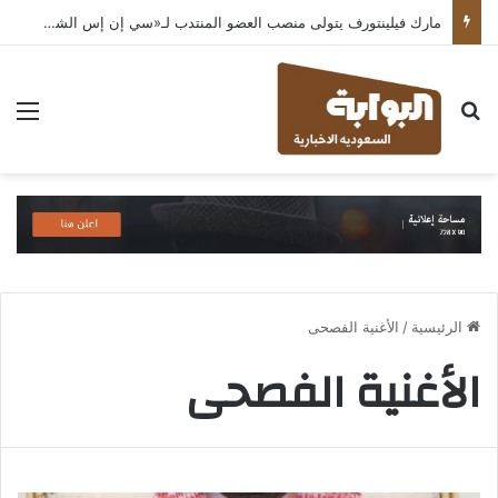
مارك فيلينتورف يتولى منصب العضو المنتدب لـ«سي إن إس الشرق الأوسط» ويشرف على شركات قطاع التكنولوجيا ضمن مجموعة غباش
بحث عن
الق
الرئيسية
/
الأغنية الفصحى
الأغنية الفصحى