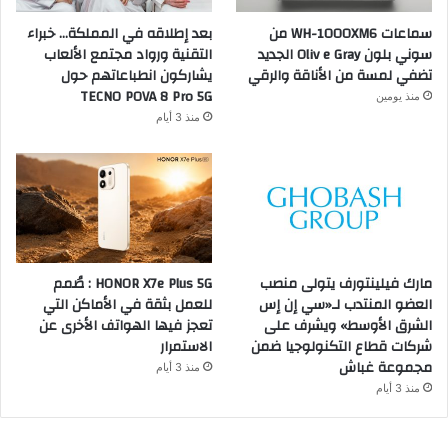
سماعات WH-1000XM6 من
بعد إطلاقه في المملكة… خبراء
سوني بلون Oliv e Gray الجديد
التقنية ورواد مجتمع الألعاب
تضفي لمسة من الأناقة والرقي
يشاركون انطباعاتهم حول
TECNO POVA 8 Pro 5G
منذ يومين
منذ 3 أيام
مارك فيلينتورف يتولى منصب
HONOR X7e Plus 5G : صُمم
العضو المنتدب لـ«سي إن إس
للعمل بثقة في الأماكن التي
الشرق الأوسط» ويشرف على
تعجز فيها الهواتف الأخرى عن
شركات قطاع التكنولوجيا ضمن
الاستمرار
مجموعة غباش
منذ 3 أيام
منذ 3 أيام