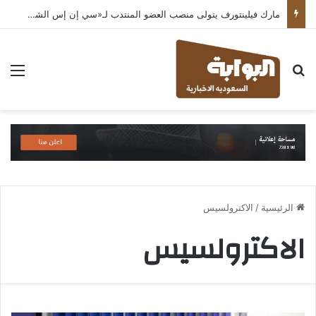
مارك فيلينتورف يتولى منصب العضو المنتدب لـ«سي إن إس الشرق الأوسط» ويشرف على شركات قطاع التكنولوجيا ضمن مجموعة غباش
بحث عن
الق
الرئيسية
/
الاكترولسيس
الاكترولسيس