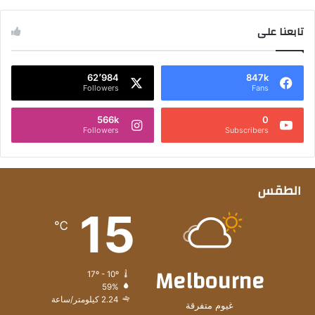
تابعنا على
62٬984
847k
Followers
Fans
566k
0
Followers
Subscribers
الطقس
15
℃
Melbourne
17º - 10º
59%
2.24 كيلومتر/ساعة
غيوم متفرقة