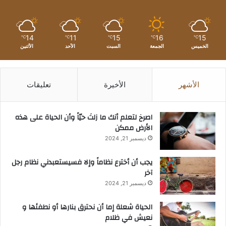
14
11
15
16
15
℃
℃
℃
℃
℃
الخميس
الجمعة
السبت
الأحد
الأثنين
الأشهر
الأخيرة
تعليقات
‫اصرخ لتعلم أنك ما زلتَ حيّاً وأن الحياة على هذه
الأرض ممكن
ديسمبر 21, 2024
يجب أن أخترع نظاماً وإلا فسيستعبدني نظام رجل
آخر
ديسمبر 21, 2024
الحياة شعلة إما أن نحترق بنارها أو نطفئها و
نعيش في ظلام