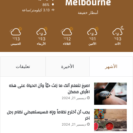
Melbourne
86%
3.13 كيلومتر/ساعة
أمطار خفيفة
13
13
12
11
13
℃
℃
℃
℃
℃
الأحد
الأثنين
الثلاثاء
الأربعاء
الخميس
الأشهر
الأخيرة
تعليقات
‫اصرخ لتعلم أنك ما زلتَ حيّاً وأن الحياة على هذه
الأرض ممكن
ديسمبر 21, 2024
يجب أن أخترع نظاماً وإلا فسيستعبدني نظام رجل
آخر
ديسمبر 21, 2024