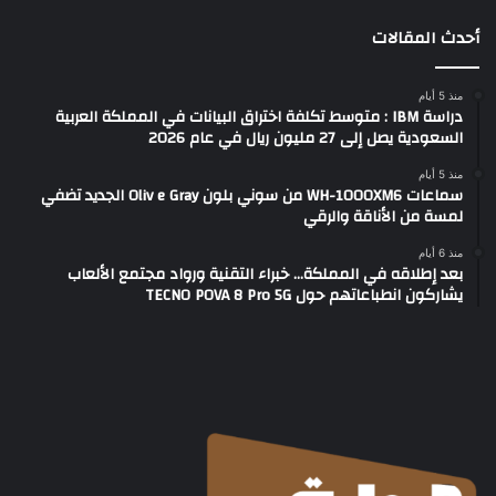
أحدث المقالات
منذ 5 أيام
دراسة IBM : متوسط تكلفة اختراق البيانات في المملكة العربية
السعودية يصل إلى 27 مليون ريال في عام 2026
منذ 5 أيام
سماعات WH-1000XM6 من سوني بلون Oliv e Gray الجديد تضفي
لمسة من الأناقة والرقي
منذ 6 أيام
بعد إطلاقه في المملكة… خبراء التقنية ورواد مجتمع الألعاب
يشاركون انطباعاتهم حول TECNO POVA 8 Pro 5G