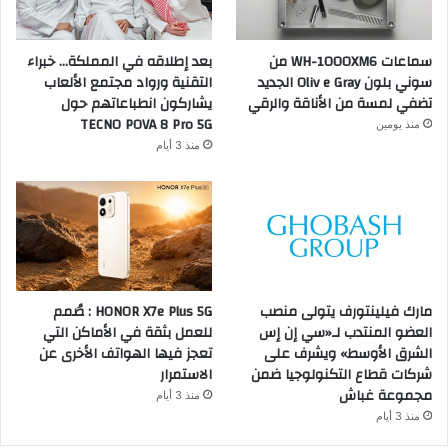
سماعات WH-1000XM6 من
بعد إطلاقه في المملكة… خبراء
سوني بلون Oliv e Gray الجديد
التقنية ورواد مجتمع الألعاب
تضفي لمسة من الأناقة والرقي
يشاركون انطباعاتهم حول
TECNO POVA 8 Pro 5G
منذ يومين
منذ 3 أيام
مارك فيلينتورف يتولى منصب
HONOR X7e Plus 5G : صُمم
العضو المنتدب لـ«سي إن إس
للعمل بثقة في الأماكن التي
الشرق الأوسط» ويشرف على
تعجز فيها الهواتف الأخرى عن
شركات قطاع التكنولوجيا ضمن
الاستمرار
مجموعة غباش
منذ 3 أيام
منذ 3 أيام