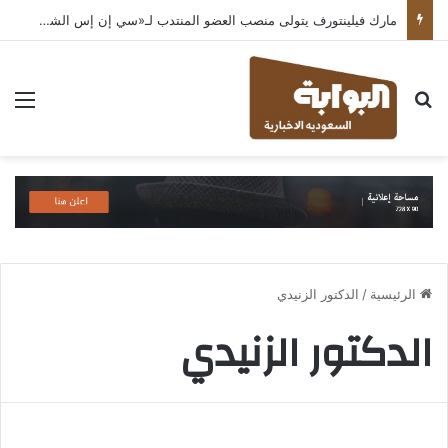
مارك فيلينتورف يتولى منصب العضو المنتدب لـ«سي إن إس الشرق الأوسط» ويشرف على شركات قطاع التكنولوجيا ضمن مجموعة غباش
بحث عن
الق
الرئيسية
/
الدكتور الزنيدي
الدكتور الزنيدي