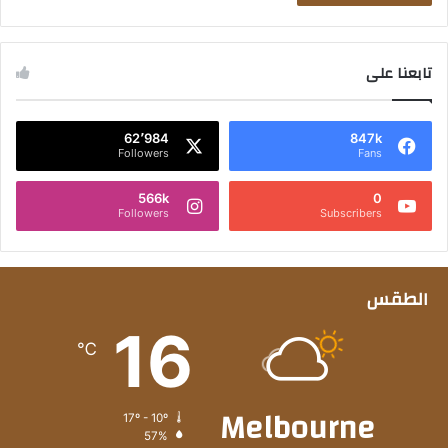
تابعنا على
62٬984
847k
Followers
Fans
566k
0
Followers
Subscribers
الطقس
16
℃
Melbourne
17º - 10º
57%