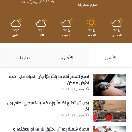
0.89 كيلومتر/ساعة
غيوم متفرقة
14
11
15
16
16
℃
℃
℃
℃
℃
الخميس
الجمعة
السبت
الأحد
الأثنين
الأشهر
الأخيرة
تعليقات
‫اصرخ لتعلم أنك ما زلتَ حيّاً وأن الحياة على هذه
الأرض ممكن
ديسمبر 21, 2024
يجب أن أخترع نظاماً وإلا فسيستعبدني نظام رجل
آخر
ديسمبر 21, 2024
الحياة شعلة إما أن نحترق بنارها أو نطفئها و