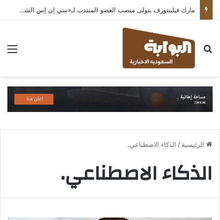
مارك فيلينتورف يتولى منصب العضو المنتدب لـ«سي إن إس الشرق الأوسط» ويشرف على شركات قطاع التكنولوجيا ضمن مجموعة غباش
بحث عن
الق
الرئيسية
/
الذكاء الاصطناعي.
الذكاء الاصطناعي.