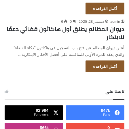
أكمل القراءة »
admin
ديسمبر 28, 2025
0
6
ديوان المظالم يطلق أول هاكاثون قضائي دعمًا
للابتكار
أعلن ديوان المظالم عن فتح باب التسجيل في هاكاثون “ذكاء القضاء”
والذي يعقد للمرة الأولى للمنافسة على أفضل الأفكار الابتكارية…
أكمل القراءة »
تابعنا على
62٬984
847k
Followers
Fans
566k
0