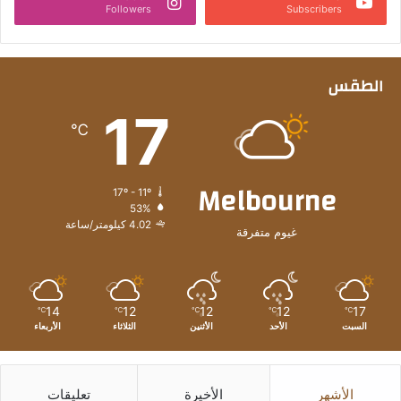
Followers
Subscribers
الطقس
17
℃
Melbourne
17º - 11º
53%
4.02 كيلومتر/ساعة
غيوم متفرقة
14
12
12
12
17
℃
℃
℃
℃
℃
السبت
الأحد
الأثنين
الثلاثاء
الأربعاء
الأشهر
الأخيرة
تعليقات