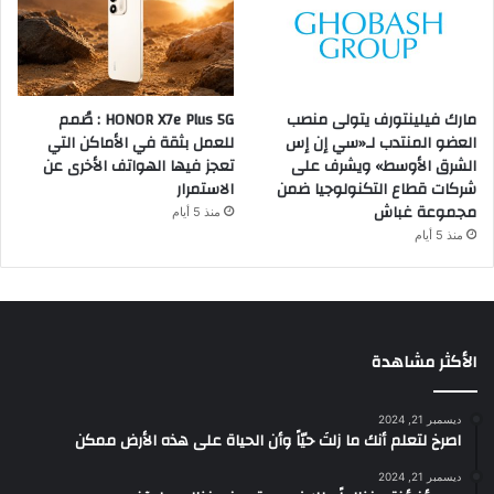
مارك فيلينتورف يتولى منصب
HONOR X7e Plus 5G : صُمم
العضو المنتدب لـ«سي إن إس
للعمل بثقة في الأماكن التي
الشرق الأوسط» ويشرف على
تعجز فيها الهواتف الأخرى عن
شركات قطاع التكنولوجيا ضمن
الاستمرار
مجموعة غباش
منذ 5 أيام
منذ 5 أيام
الأكثر مشاهدة
ديسمبر 21, 2024
‫اصرخ لتعلم أنك ما زلتَ حيّاً وأن الحياة على هذه الأرض ممكن
ديسمبر 21, 2024