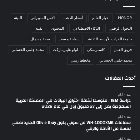
HONOR
أخبار العالم
أسعار الذهب
الأمن السيبراني
البيئة
التحول الرقمي
الذكاء الاصطناعي
المحتوى
تقنية
جامعة الفرات الأوسط التقنية
سياحة و سفر
صحة و جمال
فريق العمل
كاسبرسكي
لولو هايبرماركت
محمد جلمي الحساني
محمد حلمي الحساني
مخطط زمني
أحدث المقالات
منذ 4 أيام
دراسة IBM : متوسط تكلفة اختراق البيانات في المملكة العربية
السعودية يصل إلى 27 مليون ريال في عام 2026
منذ 4 أيام
سماعات WH-1000XM6 من سوني بلون Oliv e Gray الجديد تضفي
لمسة من الأناقة والرقي
منذ 5 أيام