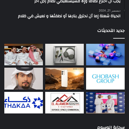
يجب أن أخترع نظاماً وإلا فسيستعبدني نظام رجل آخر
ديسمبر 21, 2024
الحياة شعلة إما أن نحترق بنارها أو نطفئها و نعيش في ظلام
جديد التحديثات
سحابة الوسوم