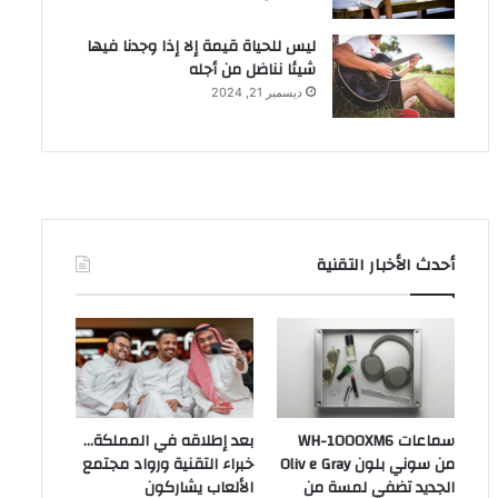
ليس للحياة قيمة إلا إذا وجدنا فيها
شيئا نناضل من أجله
ديسمبر 21, 2024
أحدث الأخبار التقنية
سماعات WH-1000XM6
بعد إطلاقه في المملكة…
من سوني بلون Oliv e Gray
خبراء التقنية ورواد مجتمع
الجديد تضفي لمسة من
الألعاب يشاركون