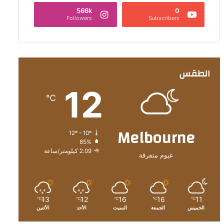
566k
0
Followers
Subscribers
الطقس
12
℃
Melbourne
12º - 10º
85%
2.09 كيلومتر/ساعة
غيوم متفرقة
13
12
16
16
11
℃
℃
℃
℃
℃
الخميس
الجمعة
السبت
الأحد
الأثنين