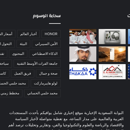
ت
سحابة الوسوم
HONOR
أخبار العالم
أسعار ال
الأمن السيبراني
البيئة
التحول ا
الذكاء الاصطناعي
المحتوى
تقني
جامعة الفرات الأوسط التقنية
سياحة
صحة و جمال
فريق العمل
كاس
لولو هايبرماركت
محمد جلمي الحسا
محمد حلمي الحساني
مخطط زمني
البوابة السعودية الإخبارية موقع إخباري شامل يوافيكم بأحدث المستجدات
العربية والعالمية على مدار الساعة، مع تغطية متواصلة لأخبار السياسة
والاقتصاد والرياضة والعلوم والتكنولوجيا والفن، وتقارير وتحليلات ترصد أهم