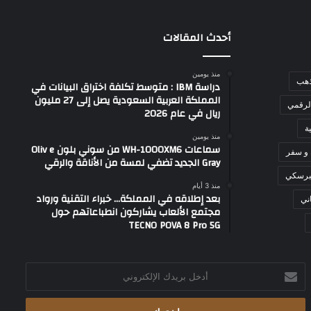
أحدث المقالات
منذ يومين
ذهب
دراسة IBM : متوسط تكلفة اختراق البيانات في
المملكة العربية السعودية يصل إلى 27 مليون
لرقمي
ريال في عام 2026
ة
منذ يومين
سماعات WH-1000XM6 من سوني بلون Oliv e
 و سفر
Gray الجديد تضفي لمسة من الأناقة والرقي
برسكي
منذ 3 أيام
بعد إطلاقه في المملكة… خبراء التقنية ورواد
ني
مجتمع الألعاب يشاركون انطباعاتهم حول
TECNO POVA 8 Pro 5G
أدخل
بريدك
الإلكتروني