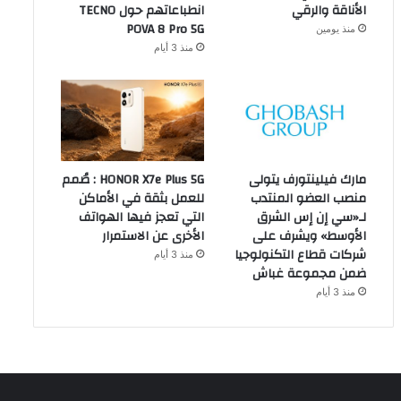
الأناقة والرقي
انطباعاتهم حول TECNO
POVA 8 Pro 5G
منذ يومين
منذ 3 أيام
مارك فيلينتورف يتولى
HONOR X7e Plus 5G : صُمم
منصب العضو المنتدب
للعمل بثقة في الأماكن
لـ«سي إن إس الشرق
التي تعجز فيها الهواتف
الأوسط» ويشرف على
الأخرى عن الاستمرار
شركات قطاع التكنولوجيا
منذ 3 أيام
ضمن مجموعة غباش
منذ 3 أيام