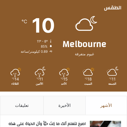
الطقس
10
℃
Melbourne
11º - 8º
85%
0.89 كيلومتر/ساعة
غيوم متفرقة
14
11
15
18
11
℃
℃
℃
℃
℃
الجمعة
السبت
الأحد
الأثنين
الثلاثاء
الأشهر
الأخيرة
تعليقات
‫اصرخ لتعلم أنك ما زلتَ حيّاً وأن الحياة على هذه