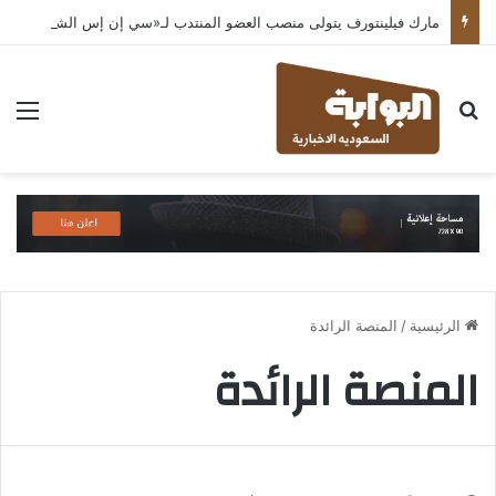
مارك فيلينتورف يتولى منصب العضو المنتدب لـ«سي إن إس الشرق الأوسط» ويشرف على شركات قطاع التكنولوجيا ضمن مجموعة غباش
بحث عن
الق
الرئيسية
/
المنصة الرائدة
المنصة الرائدة