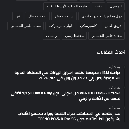
المحتوى
تقنية
جامعة الفرات الأوسط التقنية
دول مجلس التعاون الخليجي
سياحة و سفر
صحة و جمال
عن
فريق العمل
كاسبرسكي
لولو هايبرماركت
محمد جلمي الحساني
محمد حلمي الحساني
مخطط زمني
واتساب
أحدث المقالات
منذ 3 أيام
دراسة IBM : متوسط تكلفة اختراق البيانات في المملكة العربية
السعودية يصل إلى 27 مليون ريال في عام 2026
منذ 3 أيام
سماعات WH-1000XM6 من سوني بلون Oliv e Gray الجديد تضفي
لمسة من الأناقة والرقي
منذ 4 أيام
بعد إطلاقه في المملكة… خبراء التقنية ورواد مجتمع الألعاب
يشاركون انطباعاتهم حول TECNO POVA 8 Pro 5G