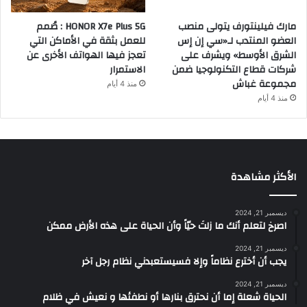
مارك فيلينتورف يتولى منصب
HONOR X7e Plus 5G : صُمم
العضو المنتدب لـ«سي إن إس
للعمل بثقة في الأماكن التي
الشرق الأوسط» ويشرف على
تعجز فيها الهواتف الأخرى عن
شركات قطاع التكنولوجيا ضمن
الاستمرار
مجموعة غباش
منذ 4 أيام
منذ 4 أيام
الأكثر مشاهدة
ديسمبر 21, 2024
‫اصرخ لتعلم أنك ما زلتَ حيّاً وأن الحياة على هذه الأرض ممكن
ديسمبر 21, 2024
يجب أن أخترع نظاماً وإلا فسيستعبدني نظام رجل آخر
ديسمبر 21, 2024
الحياة شعلة إما أن نحترق بنارها أو نطفئها و نعيش في ظلام