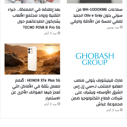
سماعات WH-1000XM6 من
بعد إطلاقه في المملكة… خبراء
سوني بلون Oliv e Gray الجديد
التقنية ورواد مجتمع الألعاب
تضفي لمسة من الأناقة والرقي
يشاركون انطباعاتهم حول
TECNO POVA 8 Pro 5G
منذ يومين
منذ 3 أيام
مارك فيلينتورف يتولى منصب
HONOR X7e Plus 5G : صُمم
العضو المنتدب لـ«سي إن إس
للعمل بثقة في الأماكن التي
الشرق الأوسط» ويشرف على
تعجز فيها الهواتف الأخرى عن
شركات قطاع التكنولوجيا ضمن
الاستمرار
مجموعة غباش
منذ 3 أيام
منذ 3 أيام