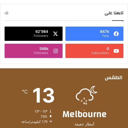
تابعنا على
62٬984
847k
Followers
Fans
566k
0
Followers
Subscribers
الطقس
13
℃
Melbourne
13º - 10º
79%
1.79 كيلومتر/ساعة
أمطار خفيفة