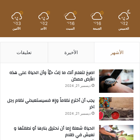
13
12
16
16
12
℃
℃
℃
℃
℃
الخميس
الجمعة
السبت
الأحد
الأثنين
الأشهر
الأخيرة
تعليقات
‫اصرخ لتعلم أنك ما زلتَ حيّاً وأن الحياة على هذه
الأرض ممكن
ديسمبر 21, 2024
يجب أن أخترع نظاماً وإلا فسيستعبدني نظام رجل
آخر
ديسمبر 21, 2024
الحياة شعلة إما أن نحترق بنارها أو نطفئها و
نعيش في ظلام