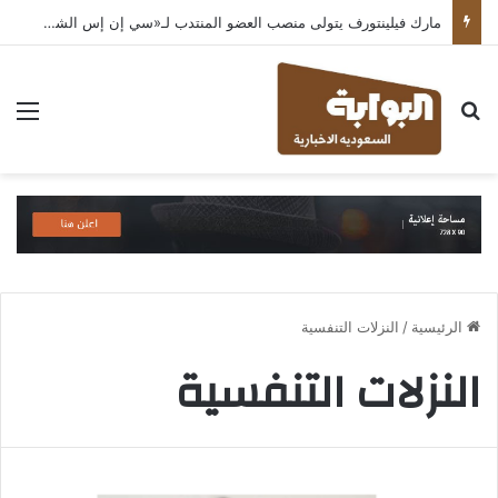
مارك فيلينتورف يتولى منصب العضو المنتدب لـ«سي إن إس الشرق الأوسط» ويشرف على شركات قطاع التكنولوجيا ضمن مجموعة غباش
بحث عن
الق
الرئيسية
/
النزلات التنفسية
النزلات التنفسية