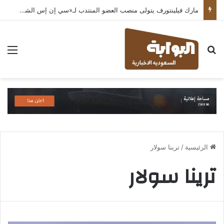
مارك فيلينتورف يتولى منصب العضو المنتدب لـ«سي إن إس الشرق الأوسط» ويشرف على شركات قطاع التكنولوجيا ضمن مجموعة غباش
بحث عن
الق
الرئيسية
/
ترينا سولار
ترينا سولار