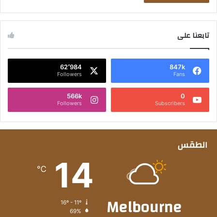
تابعنا على
62٬984
847k
Followers
Fans
566k
0
Followers
Subscribers
الطقس
14
℃
Melbourne
16º - 11º
69%