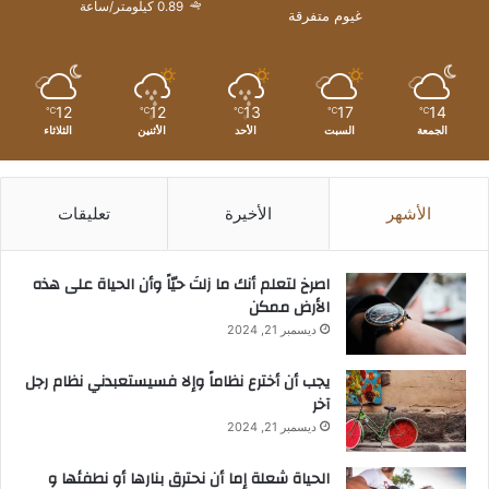
0.89 كيلومتر/ساعة
غيوم متفرقة
12
12
13
17
14
℃
℃
℃
℃
℃
الجمعة
السبت
الأحد
الأثنين
الثلاثاء
الأشهر
الأخيرة
تعليقات
‫اصرخ لتعلم أنك ما زلتَ حيّاً وأن الحياة على هذه
الأرض ممكن
ديسمبر 21, 2024
يجب أن أخترع نظاماً وإلا فسيستعبدني نظام رجل
آخر
ديسمبر 21, 2024
الحياة شعلة إما أن نحترق بنارها أو نطفئها و