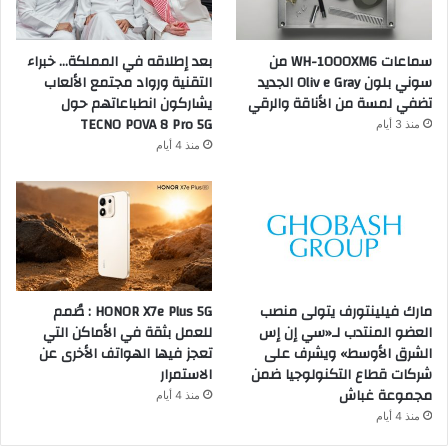
سماعات WH-1000XM6 من
بعد إطلاقه في المملكة… خبراء
سوني بلون Oliv e Gray الجديد
التقنية ورواد مجتمع الألعاب
تضفي لمسة من الأناقة والرقي
يشاركون انطباعاتهم حول
TECNO POVA 8 Pro 5G
منذ 3 أيام
منذ 4 أيام
مارك فيلينتورف يتولى منصب
HONOR X7e Plus 5G : صُمم
العضو المنتدب لـ«سي إن إس
للعمل بثقة في الأماكن التي
الشرق الأوسط» ويشرف على
تعجز فيها الهواتف الأخرى عن
شركات قطاع التكنولوجيا ضمن
الاستمرار
مجموعة غباش
منذ 4 أيام
منذ 4 أيام