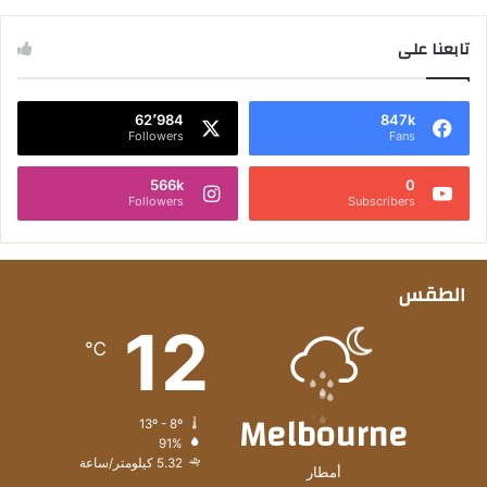
تابعنا على
62٬984
847k
Followers
Fans
566k
0
Followers
Subscribers
الطقس
12
℃
Melbourne
13º - 8º
91%
5.32 كيلومتر/ساعة
أمطار