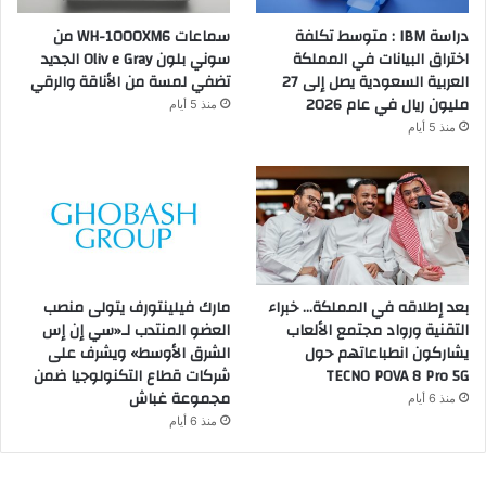
دراسة IBM : متوسط تكلفة
سماعات WH-1000XM6 من
اختراق البيانات في المملكة
سوني بلون Oliv e Gray الجديد
العربية السعودية يصل إلى 27
تضفي لمسة من الأناقة والرقي
مليون ريال في عام 2026
منذ 5 أيام
منذ 5 أيام
بعد إطلاقه في المملكة… خبراء
مارك فيلينتورف يتولى منصب
التقنية ورواد مجتمع الألعاب
العضو المنتدب لـ«سي إن إس
يشاركون انطباعاتهم حول
الشرق الأوسط» ويشرف على
TECNO POVA 8 Pro 5G
شركات قطاع التكنولوجيا ضمن
مجموعة غباش
منذ 6 أيام
منذ 6 أيام