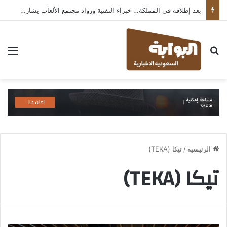
بعد إطلاقه في المملكة… خبراء التقنية ورواد مجتمع الألعاب يشاركون انطباعاتهم حول TECNO POVA 8 Pro 5G
بحث عن
الق
الرئيسية
/
تيكا (TEKA)
تيكا (TEKA)