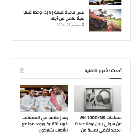
ليس للحياة قيمة إلا إذا وجدنا فيها
شيئا نناضل من أجله
ديسمبر 21, 2024
أحدث الأخبار التقنية
سماعات WH-1000XM6
بعد إطلاقه في المملكة…
من سوني بلون Oliv e Gray
خبراء التقنية ورواد مجتمع
الجديد تضفي لمسة من
الألعاب يشاركون