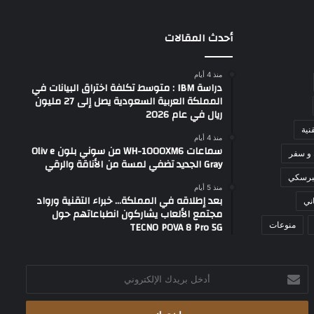
أحدث المقالات
منذ 4 أيام
دراسة IBM : متوسط تكلفة اختراق البيانات في
المملكة العربية السعودية يصل إلى 27 مليون
ريال في عام 2026
نية
منذ 4 أيام
سماعات WH-1000XM6 من سوني بلون Oliv e
 و سفر
Gray الجديد تضفي لمسة من الأناقة والرقي
برسكي
منذ 5 أيام
بعد إطلاقه في المملكة… خبراء التقنية ورواد
ني
مجتمع الألعاب يشاركون انطباعاتهم حول
TECNO POVA 8 Pro 5G
منوعات
أدخل
بريدك
الإلكتروني