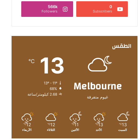
566k
0
Followers
Subscribers
الطقس
13
℃
Melbourne
13º - 11º
68%
2.68 كيلومتر/ساعة
غيوم متفرقة
12
12
11
13
13
℃
℃
℃
℃
℃
السبت
الأحد
الأثنين
الثلاثاء
الأربعاء