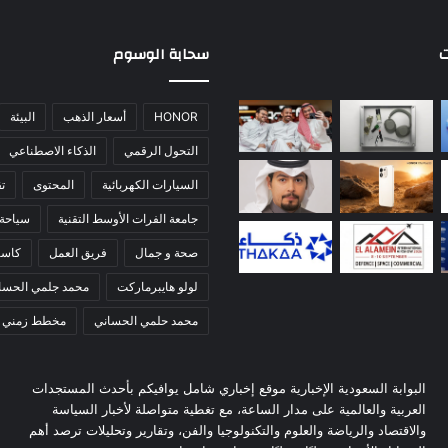
ت
سحابة الوسوم
HONOR
أسعار الذهب
البيئة
التحول الرقمي
الذكاء الاصطناعي
السيارات الكهربائية
المحتوى
تق
جامعة الفرات الأوسط التقنية
سياحة
صحة و جمال
فريق العمل
كاس
لولو هايبرماركت
محمد جلمي الحسا
محمد حلمي الحساني
مخطط زمني
البوابة السعودية الإخبارية موقع إخباري شامل يوافيكم بأحدث المستجدات
العربية والعالمية على مدار الساعة، مع تغطية متواصلة لأخبار السياسة
والاقتصاد والرياضة والعلوم والتكنولوجيا والفن، وتقارير وتحليلات ترصد أهم