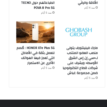
الأناقة والرقي
انطباعاتهم حول TECNO
POVA 8 Pro 5G
منذ 4 أيام
منذ 5 أيام
مارك فيلينتورف يتولى
HONOR X7e Plus 5G : صُمم
منصب العضو المنتدب
للعمل بثقة في الأماكن
لـ«سي إن إس الشرق
التي تعجز فيها الهواتف
الأوسط» ويشرف على
الأخرى عن الاستمرار
شركات قطاع التكنولوجيا
منذ 5 أيام
ضمن مجموعة غباش
منذ 5 أيام