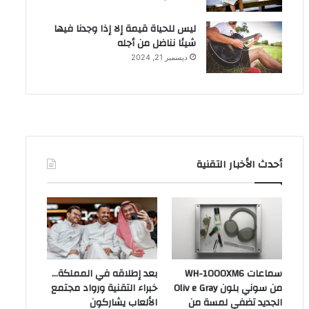
ليس للحياة قيمة إلا إذا وجدنا فيها
شيئا نناضل من أجله
ديسمبر 21, 2024
أحدث الأخبار التقنية
سماعات WH-1000XM6
بعد إطلاقه في المملكة…
من سوني بلون Oliv e Gray
خبراء التقنية ورواد مجتمع
الجديد تضفي لمسة من
الألعاب يشاركون