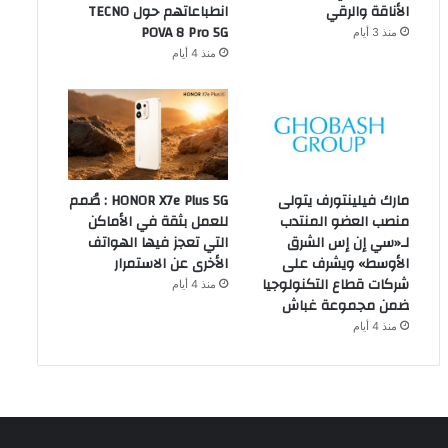
الأناقة والرقي
انطباعاتهم حول TECNO
POVA 8 Pro 5G
منذ 3 أيام
منذ 4 أيام
مارك فيلينتورف يتولى
HONOR X7e Plus 5G : صُمم
منصب العضو المنتدب
للعمل بثقة في الأماكن
لـ«سي إن إس الشرق
التي تعجز فيها الهواتف
الأوسط» ويشرف على
الأخرى عن الاستمرار
شركات قطاع التكنولوجيا
منذ 4 أيام
ضمن مجموعة غباش
منذ 4 أيام