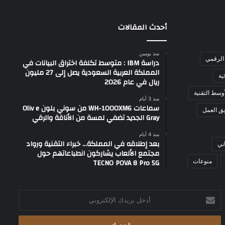
أحدث المقالات
منذ يومين
الرقمي
دراسة IBM : متوسط تكلفة اختراق البيانات في
المملكة العربية السعودية يصل إلى 27 مليون
ية
ريال في عام 2026
وسط التقنية
منذ 3 أيام
سماعات WH-1000XM6 من سوني بلون Oliv e
ق العمل
Gray الجديد تضفي لمسة من الأناقة والرقي
منذ 4 أيام
بعد إطلاقه في المملكة… خبراء التقنية ورواد
ني
مجتمع الألعاب يشاركون انطباعاتهم حول
TECNO POVA 8 Pro 5G
منوعات
أدخل
بريدك
الإلكتروني