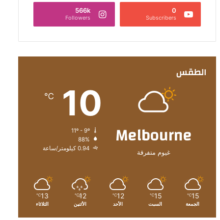
566k
0
Followers
Subscribers
الطقس
10
℃
Melbourne
11º - 9º
88%
0.94 كيلومتر/ساعة
غيوم متفرقة
13
12
12
15
15
℃
℃
℃
℃
℃
الجمعة
السبت
الأحد
الأثنين
الثلاثاء