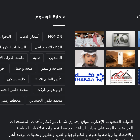
ت
سحابة الوسوم
HONOR
أسعار الذهب
التحول 
الذكاء الاصطناعي
السيارات الكهربائ
المحتوى
تقنية
جامعة الفرات الأ
سياحة و سفر
صحة و جمال
فري
كأس العالم 2026
كاسبرسكي
لولو هايبرماركت
محمد جلمي الحسا
محمد حلمي الحساني
مخطط زمني
البوابة السعودية الإخبارية موقع إخباري شامل يوافيكم بأحدث المستجدات
العربية والعالمية على مدار الساعة، مع تغطية متواصلة لأخبار السياسة
والاقتصاد والرياضة والعلوم والتكنولوجيا والفن، وتقارير وتحليلات ترصد أهم