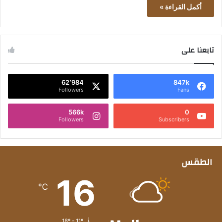
أكمل القراءة »
تابعنا على
62٬984
847k
Followers
Fans
566k
0
Followers
Subscribers
الطقس
16
℃
18º - 11º