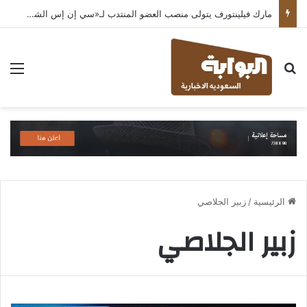
مارك فيلينتورف يتولى منصب العضو المنتدب لـ«سي إن إس الشرق الأوسط» ويشرف على شركات قطاع التكنولوجيا ضمن مجموعة غباش
بحث عن
الق
الرئيسية
/
زبير الجلاصي
زبير الجلاصي