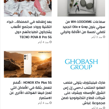
سماعات WH-1000XM6 من
بعد إطلاقه في المملكة… خبراء
سوني بلون Oliv e Gray الجديد
التقنية ورواد مجتمع الألعاب
تضفي لمسة من الأناقة والرقي
يشاركون انطباعاتهم حول
TECNO POVA 8 Pro 5G
منذ 3 أيام
منذ 4 أيام
مارك فيلينتورف يتولى منصب
HONOR X7e Plus 5G : صُمم
العضو المنتدب لـ«سي إن إس
للعمل بثقة في الأماكن التي
الشرق الأوسط» ويشرف على
تعجز فيها الهواتف الأخرى عن
شركات قطاع التكنولوجيا ضمن
الاستمرار
مجموعة غباش
منذ 4 أيام
منذ 4 أيام