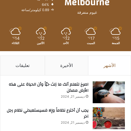
Melbourne
64%
0.89 كيلومتر/ساعة
غيوم متفرقة
14
12
12
17
15
℃
℃
℃
℃
℃
الجمعة
السبت
الأحد
الأثنين
الثلاثاء
الأشهر
الأخيرة
تعليقات
‫اصرخ لتعلم أنك ما زلتَ حيّاً وأن الحياة على هذه
الأرض ممكن
ديسمبر 21, 2024
يجب أن أخترع نظاماً وإلا فسيستعبدني نظام رجل
آخر
ديسمبر 21, 2024