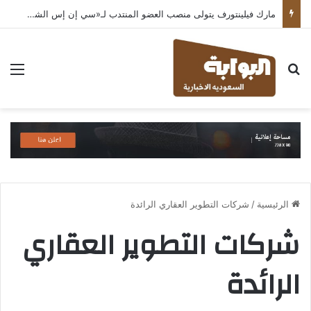
مارك فيلينتورف يتولى منصب العضو المنتدب لـ«سي إن إس الشرق الأوسط» ويشرف على شركات قطاع التكنولوجيا ضمن مجموعة غباش
بحث عن
الق
الرئيسية
/
شركات التطوير العقاري الرائدة
شركات التطوير العقاري
الرائدة