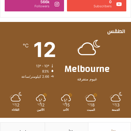
566k
0
Followers
Subscribers
الطقس
12
℃
Melbourne
13º - 10º
83%
2.66 كيلومتر/ساعة
غيوم متفرقة
12
12
15
18
13
℃
℃
℃
℃
℃
الجمعة
السبت
الأحد
الأثنين
الثلاثاء