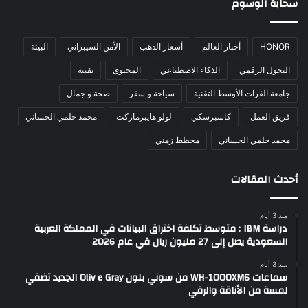
سحابة الوسوم
HONOR
أخبار العالم
أسعار الذهب
الأمن السيبراني
البيئة
التحول الرقمي
الذكاء الاصطناعي
المحتوى
تقنية
جامعة الفرات الأوسط التقنية
سياحة و سفر
صحة و جمال
فريق العمل
كاسبرسكي
لولو هايبرماركت
محمد جلمي الحساني
محمد حلمي الحساني
مخطط زمني
أحدث المقالات
منذ 3 أيام
دراسة IBM : متوسط تكلفة اختراق البيانات في المملكة العربية
السعودية يصل إلى 27 مليون ريال في عام 2026
منذ 3 أيام
سماعات WH-1000XM6 من سوني بلون Oliv e Gray الجديد تضفي
لمسة من الأناقة والرقي