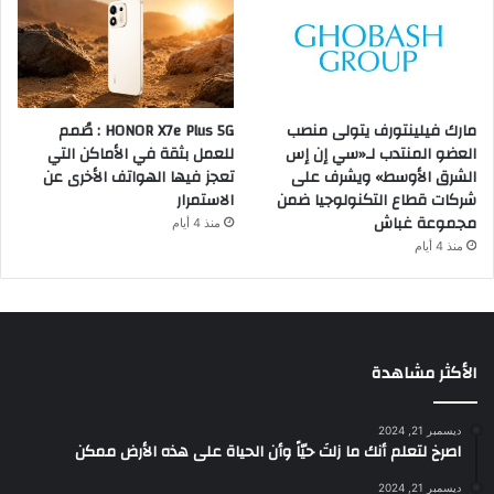
مارك فيلينتورف يتولى منصب
HONOR X7e Plus 5G : صُمم
العضو المنتدب لـ«سي إن إس
للعمل بثقة في الأماكن التي
الشرق الأوسط» ويشرف على
تعجز فيها الهواتف الأخرى عن
شركات قطاع التكنولوجيا ضمن
الاستمرار
مجموعة غباش
منذ 4 أيام
منذ 4 أيام
الأكثر مشاهدة
ديسمبر 21, 2024
‫اصرخ لتعلم أنك ما زلتَ حيّاً وأن الحياة على هذه الأرض ممكن
ديسمبر 21, 2024