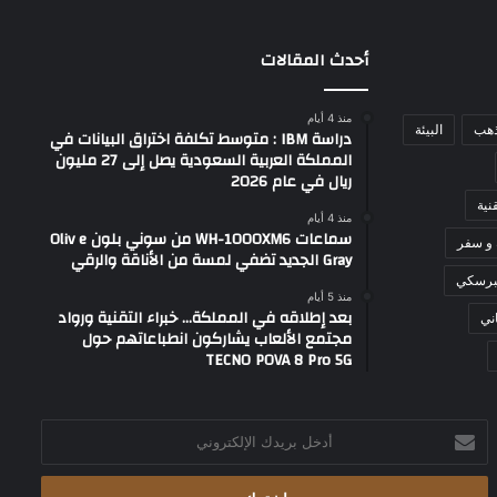
أحدث المقالات
منذ 4 أيام
ذهب
البيئة
دراسة IBM : متوسط تكلفة اختراق البيانات في
المملكة العربية السعودية يصل إلى 27 مليون
ريال في عام 2026
نية
منذ 4 أيام
سماعات WH-1000XM6 من سوني بلون Oliv e
 و سفر
Gray الجديد تضفي لمسة من الأناقة والرقي
برسكي
منذ 5 أيام
بعد إطلاقه في المملكة… خبراء التقنية ورواد
ني
مجتمع الألعاب يشاركون انطباعاتهم حول
TECNO POVA 8 Pro 5G
أدخل
بريدك
الإلكتروني