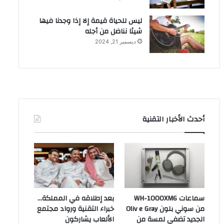
ليس للحياة قيمة إلا إذا وجدنا فيها
شيئا نناضل من أجله
ديسمبر 21, 2024
أحدث الأخبار التقنية
سماعات WH-1000XM6
بعد إطلاقه في المملكة…
من سوني بلون Oliv e Gray
خبراء التقنية ورواد مجتمع
الجديد تضفي لمسة من
الألعاب يشاركون