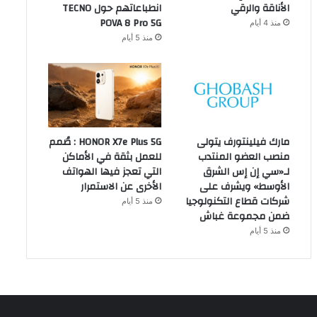
الأناقة والرقي
انطباعاتهم حول TECNO
POVA 8 Pro 5G
منذ 4 أيام
منذ 5 أيام
مارك فيلينتورف يتولى
HONOR X7e Plus 5G : صُمم
منصب العضو المنتدب
للعمل بثقة في الأماكن
لـ«سي إن إس الشرق
التي تعجز فيها الهواتف
الأوسط» ويشرف على
الأخرى عن الاستمرار
شركات قطاع التكنولوجيا
منذ 5 أيام
ضمن مجموعة غباش
منذ 5 أيام