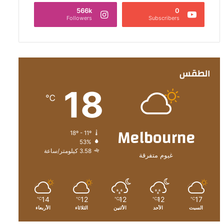
566k
0
Followers
Subscribers
الطقس
18
℃
Melbourne
18º - 11º
53%
3.58 كيلومتر/ساعة
غيوم متفرقة
14
12
12
12
17
℃
℃
℃
℃
℃
السبت
الأحد
الأثنين
الثلاثاء
الأربعاء