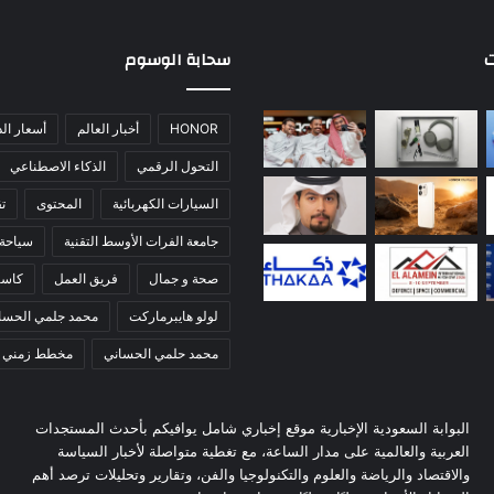
ت
سحابة الوسوم
HONOR
أخبار العالم
أسعار ال
التحول الرقمي
الذكاء الاصطناعي
السيارات الكهربائية
المحتوى
تق
جامعة الفرات الأوسط التقنية
سياحة
صحة و جمال
فريق العمل
كاس
لولو هايبرماركت
محمد جلمي الحسا
محمد حلمي الحساني
مخطط زمني
البوابة السعودية الإخبارية موقع إخباري شامل يوافيكم بأحدث المستجدات
العربية والعالمية على مدار الساعة، مع تغطية متواصلة لأخبار السياسة
والاقتصاد والرياضة والعلوم والتكنولوجيا والفن، وتقارير وتحليلات ترصد أهم