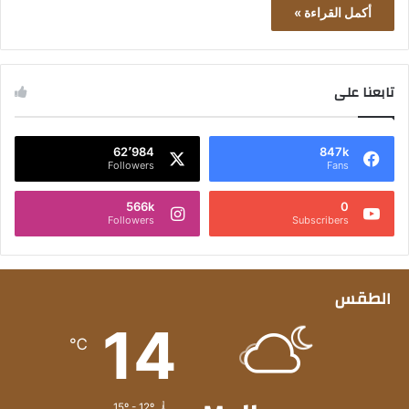
أكمل القراءة »
تابعنا على
62٬984
847k
Followers
Fans
566k
0
Followers
Subscribers
الطقس
14
℃
15º - 12º