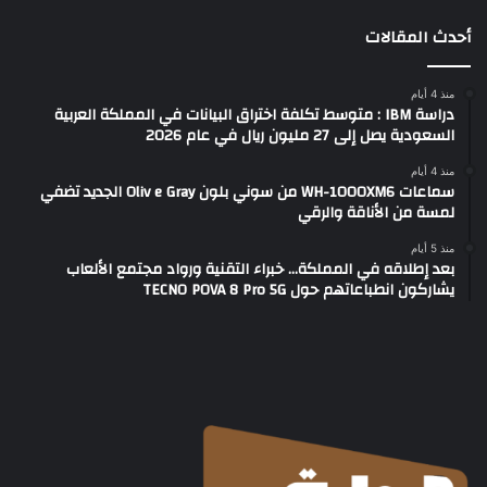
أحدث المقالات
منذ 4 أيام
دراسة IBM : متوسط تكلفة اختراق البيانات في المملكة العربية
السعودية يصل إلى 27 مليون ريال في عام 2026
منذ 4 أيام
سماعات WH-1000XM6 من سوني بلون Oliv e Gray الجديد تضفي
لمسة من الأناقة والرقي
منذ 5 أيام
بعد إطلاقه في المملكة… خبراء التقنية ورواد مجتمع الألعاب
يشاركون انطباعاتهم حول TECNO POVA 8 Pro 5G