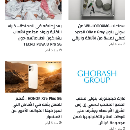
سماعات WH-1000XM6 من
بعد إطلاقه في المملكة… خبراء
سوني بلون Oliv e Gray الجديد
التقنية ورواد مجتمع الألعاب
تضفي لمسة من الأناقة والرقي
يشاركون انطباعاتهم حول
TECNO POVA 8 Pro 5G
منذ 4 أيام
منذ 5 أيام
مارك فيلينتورف يتولى منصب
HONOR X7e Plus 5G : صُمم
العضو المنتدب لـ«سي إن إس
للعمل بثقة في الأماكن التي
الشرق الأوسط» ويشرف على
تعجز فيها الهواتف الأخرى عن
شركات قطاع التكنولوجيا ضمن
الاستمرار
مجموعة غباش
منذ 5 أيام
منذ 5 أيام