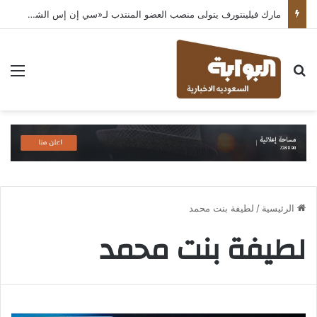
مارك فيلينتورف يتولى منصب العضو المنتدب لـ«سي إن إس الشرق الأوسط» ويشرف على شركات قطاع التكنولوجيا ضمن مجموعة غباش
بحث عن
الق
الرئيسية
/
لطيفة بنت محمد
لطيفة بنت محمد