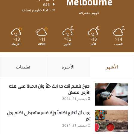
Melbourne
64%
0.45 كيلومتر/ساعة
غيوم متفرقة
13
11
12
13
14
℃
℃
℃
℃
℃
السبت
الأحد
الأثنين
الثلاثاء
الأربعاء
الأشهر
الأخيرة
تعليقات
‫اصرخ لتعلم أنك ما زلتَ حيّاً وأن الحياة على هذه
الأرض ممكن
ديسمبر 21, 2024
يجب أن أخترع نظاماً وإلا فسيستعبدني نظام رجل
آخر
ديسمبر 21, 2024