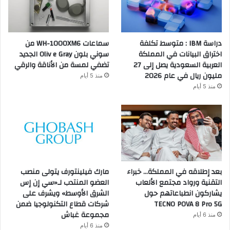
دراسة IBM : متوسط تكلفة
سماعات WH-1000XM6 من
اختراق البيانات في المملكة
سوني بلون Oliv e Gray الجديد
العربية السعودية يصل إلى 27
تضفي لمسة من الأناقة والرقي
مليون ريال في عام 2026
منذ 5 أيام
منذ 5 أيام
بعد إطلاقه في المملكة… خبراء
مارك فيلينتورف يتولى منصب
التقنية ورواد مجتمع الألعاب
العضو المنتدب لـ«سي إن إس
يشاركون انطباعاتهم حول
الشرق الأوسط» ويشرف على
TECNO POVA 8 Pro 5G
شركات قطاع التكنولوجيا ضمن
مجموعة غباش
منذ 6 أيام
منذ 6 أيام