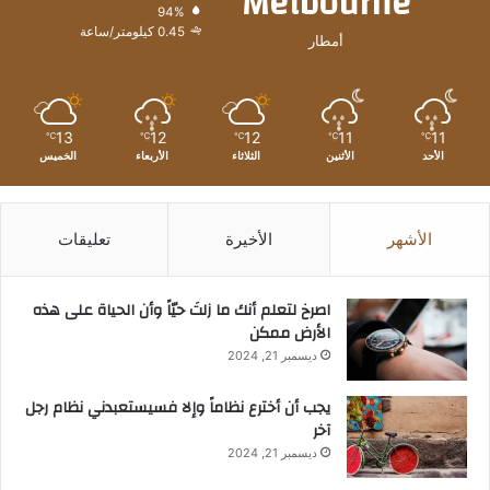
Melbourne
94%
0.45 كيلومتر/ساعة
أمطار
13
12
12
11
11
℃
℃
℃
℃
℃
الأحد
الأثنين
الثلاثاء
الأربعاء
الخميس
الأشهر
الأخيرة
تعليقات
‫اصرخ لتعلم أنك ما زلتَ حيّاً وأن الحياة على هذه
الأرض ممكن
ديسمبر 21, 2024
يجب أن أخترع نظاماً وإلا فسيستعبدني نظام رجل
آخر
ديسمبر 21, 2024