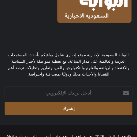
البوابة السعودية الإخبارية موقع إخباري شامل يوافيكم بأحدث المستجدات
العربية والعالمية على مدار الساعة، مع تغطية متواصلة لأخبار السياسة
والاقتصاد والرياضة والعلوم والتكنولوجيا والفن، وتقارير وتحليلات ترصد أهم
القضايا والأحداث محليًا ودوليًا بمصداقية واحترافية.
أدخل
بريدك
الإلكتروني
© حقوق النشر 2026، جميع الحقوق محفوظة | تصميم
السايت تك Alsite