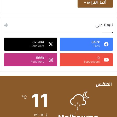
أكمل القراءة »
تابعنا على
62٬984
847k
Followers
Fans
566k
0
Followers
Subscribers
الطقس
11
℃
12º - 8º