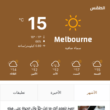
الطقس
15
℃
Melbourne
16º - 11º
66%
0.89 كيلومتر/ساعة
سماء صافية
14
12
12
17
15
℃
℃
℃
℃
℃
الجمعة
السبت
الأحد
الأثنين
الثلاثاء
الأشهر
الأخيرة
تعليقات
‫اصرخ لتعلم أنك ما زلتَ حيّاً وأن الحياة على هذه