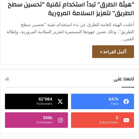
“هيئة الطرق” تبدأ استخدام تقنية “تحسين سطح
الطريق” لتعزيز السلامة المرورية
أعلنت الهيئة العامة للطرق عن بدء استخدام تقنية “تحسين سطح
الطريق”، وذلك ضمن جهودها المستمرة لتعزيز السلامة المرورية، وإطالة
العمر…
أكمل القراءة »
تابعنا على
62٬984
847k
Followers
Fans
566k
0
Followers
Subscribers