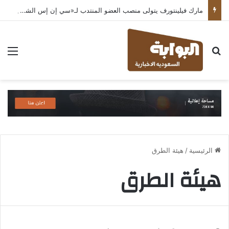
مارك فيلينتورف يتولى منصب العضو المنتدب لـ«سي إن إس الشرق الأوسط» ويشرف على شركات قطاع التكنولوجيا ضمن مجموعة غباش
بحث عن
الق
الرئيسية
/
هيئة الطرق
هيئة الطرق