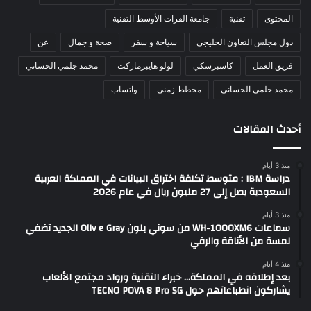
المحتوى
تقنية
جامعة الفرات الأوسط التقنية
دول مجلس التعاون الخليجي
سياحة و سفر
صحة و جمال
عن
فريق العمل
كاسبرسكي
لولو هايبرماركت
محمد جلمي الحساني
محمد حلمي الحساني
مخطط زمني
واتساب
أحدث المقالات
منذ 3 أيام
دراسة IBM : متوسط تكلفة اختراق البيانات في المملكة العربية
السعودية يصل إلى 27 مليون ريال في عام 2026
منذ 3 أيام
سماعات WH-1000XM6 من سوني بلون Oliv e Gray الجديد تضفي
لمسة من الأناقة والرقي
منذ 4 أيام
بعد إطلاقه في المملكة… خبراء التقنية ورواد مجتمع الألعاب
يشاركون انطباعاتهم حول TECNO POVA 8 Pro 5G