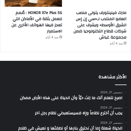
مارك فيلينتورف يتولى منصب
HONOR X7e Plus 5G : صُمم
العضو المنتدب لـ«سي إن إس
للعمل بثقة في الأماكن التي
الشرق الأوسط» ويشرف على
تعجز فيها الهواتف الأخرى عن
شركات قطاع التكنولوجيا ضمن
الاستمرار
مجموعة غباش
منذ 4 أيام
منذ 4 أيام
الأكثر مشاهدة
ديسمبر 21, 2024
‫اصرخ لتعلم أنك ما زلتَ حيّاً وأن الحياة على هذه الأرض ممكن
ديسمبر 21, 2024
يجب أن أخترع نظاماً وإلا فسيستعبدني نظام رجل آخر
ديسمبر 21, 2024
الحياة شعلة إما أن نحترق بنارها أو نطفئها و نعيش في ظلام