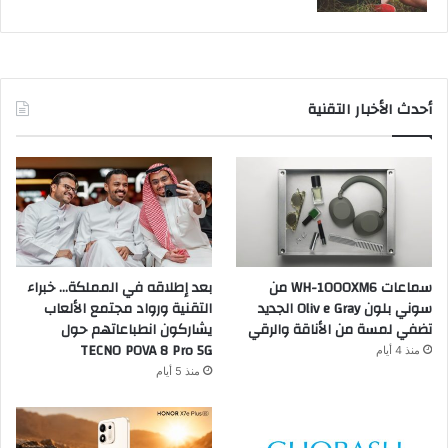
أحدث الأخبار التقنية
سماعات WH-1000XM6 من
بعد إطلاقه في المملكة… خبراء
سوني بلون Oliv e Gray الجديد
التقنية ورواد مجتمع الألعاب
تضفي لمسة من الأناقة والرقي
يشاركون انطباعاتهم حول
TECNO POVA 8 Pro 5G
منذ 4 أيام
منذ 5 أيام