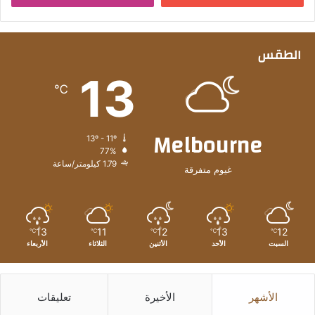
الطقس
13
℃
Melbourne
13º - 11º
77%
1.79 كيلومتر/ساعة
غيوم متفرقة
13
11
12
13
12
℃
℃
℃
℃
℃
السبت
الأحد
الأثنين
الثلاثاء
الأربعاء
الأشهر
الأخيرة
تعليقات