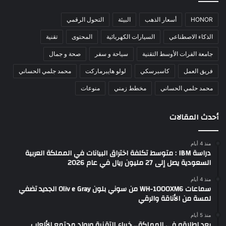
HONOR
أسعار الذهب
البيئة
التحول الرقمي
الذكاء الاصطناعي
السيارات الكهربائية
المحتوى
تقنية
جامعة الفرات الأوسط التقنية
سياحة و سفر
صحة و جمال
فريق العمل
كاسبرسكي
لولو هايبرماركت
محمد جلمي الحساني
محمد حلمي الحساني
مخطط زمني
منوعات
أحدث المقالات
منذ 4 أيام
دراسة IBM : متوسط تكلفة اختراق البيانات في المملكة العربية
السعودية يصل إلى 27 مليون ريال في عام 2026
منذ 4 أيام
سماعات WH-1000XM6 من سوني بلون Oliv e Gray الجديد تضفي
لمسة من الأناقة والرقي
منذ 5 أيام
بعد إطلاقه في المملكة… خبراء التقنية ورواد مجتمع الألعاب