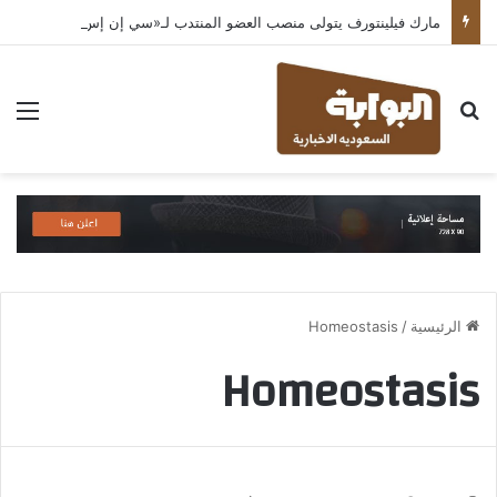
مارك فيلينتورف يتولى منصب العضو المنتدب لـ«سي إن إس الشرق الأوسط» ويشرف على شركات قطاع التكنولوجيا ضمن مجموعة غباش
بحث عن
الق
الرئيسية
/
Homeostasis
Homeostasis