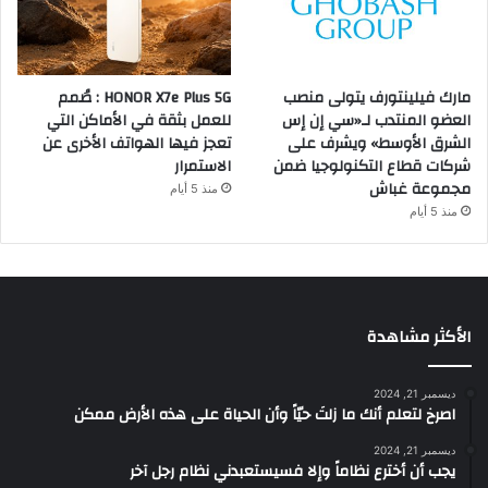
مارك فيلينتورف يتولى منصب
HONOR X7e Plus 5G : صُمم
العضو المنتدب لـ«سي إن إس
للعمل بثقة في الأماكن التي
الشرق الأوسط» ويشرف على
تعجز فيها الهواتف الأخرى عن
شركات قطاع التكنولوجيا ضمن
الاستمرار
مجموعة غباش
منذ 5 أيام
منذ 5 أيام
الأكثر مشاهدة
ديسمبر 21, 2024
‫اصرخ لتعلم أنك ما زلتَ حيّاً وأن الحياة على هذه الأرض ممكن
ديسمبر 21, 2024
يجب أن أخترع نظاماً وإلا فسيستعبدني نظام رجل آخر