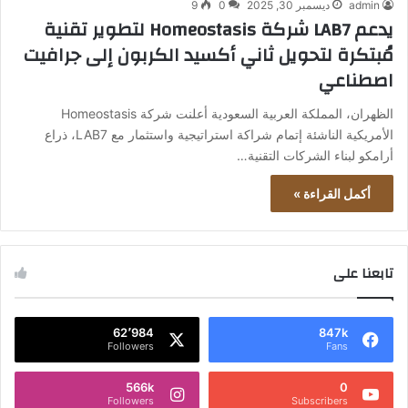
admin
ديسمبر 30, 2025
0
9
يدعم LAB7 شركة Homeostasis لتطوير تقنية
مُبتكرة لتحويل ثاني أكسيد الكربون إلى جرافيت
اصطناعي
الظهران، المملكة العربية السعودية أعلنت شركة Homeostasis
الأمريكية الناشئة إتمام شراكة استراتيجية واستثمار مع LAB7، ذراع
أرامكو لبناء الشركات التقنية…
أكمل القراءة »
تابعنا على
62٬984
847k
Followers
Fans
566k
0
Followers
Subscribers