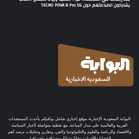
يشاركون انطباعاتهم حول TECNO POVA 8 Pro 5G
البوابة السعودية الإخبارية موقع إخباري شامل يوافيكم بأحدث المستجدات
العربية والعالمية على مدار الساعة، مع تغطية متواصلة لأخبار السياسة
والاقتصاد والرياضة والعلوم والتكنولوجيا والفن، وتقارير وتحليلات ترصد أهم
القضايا والأحداث محليًا ودوليًا بمصداقية واحترافية.