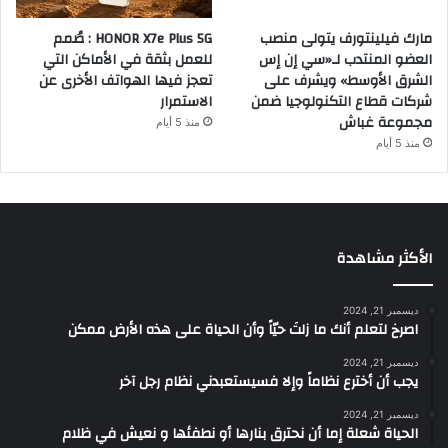
مارك فيلينتورف يتولى منصب
HONOR X7e Plus 5G : صُمم
العضو المنتدب لـ«سي إن إس
للعمل بثقة في الأماكن التي
الشرق الأوسط» ويشرف على
تعجز فيها الهواتف الأخرى عن
شركات قطاع التكنولوجيا ضمن
الاستمرار
مجموعة غباش
منذ 5 أيام
منذ 5 أيام
الأكثر مشاهدة
ديسمبر 21, 2024
‫اصرخ لتعلم أنك ما زلتَ حيّاً وأن الحياة على هذه الأرض ممكن
ديسمبر 21, 2024
يجب أن أخترع نظاماً وإلا فسيستعبدني نظام رجل آخر
ديسمبر 21, 2024
الحياة شعلة إما أن نحترق بنارها أو نطفئها و نعيش في ظلام