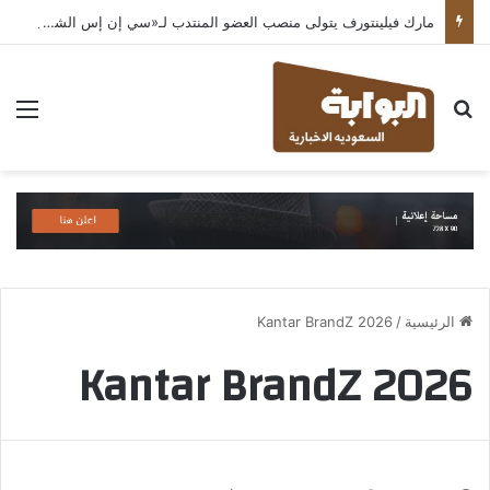
مارك فيلينتورف يتولى منصب العضو المنتدب لـ«سي إن إس الشرق الأوسط» ويشرف على شركات قطاع التكنولوجيا ضمن مجموعة غباش
بحث عن
الق
الرئيسية
/
Kantar BrandZ 2026
Kantar BrandZ 2026