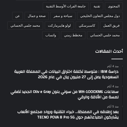
المحتوى
تقنية
جامعة الفرات الأوسط التقنية
دول مجلس التعاون الخليجي
سياحة و سفر
صحة و جمال
عن
فريق العمل
كاسبرسكي
لولو هايبرماركت
محمد جلمي الحساني
محمد حلمي الحساني
مخطط زمني
واتساب
أحدث المقالات
منذ 4 أيام
دراسة IBM : متوسط تكلفة اختراق البيانات في المملكة العربية
السعودية يصل إلى 27 مليون ريال في عام 2026
منذ 4 أيام
سماعات WH-1000XM6 من سوني بلون Oliv e Gray الجديد تضفي
لمسة من الأناقة والرقي
منذ 5 أيام
بعد إطلاقه في المملكة… خبراء التقنية ورواد مجتمع الألعاب
يشاركون انطباعاتهم حول TECNO POVA 8 Pro 5G