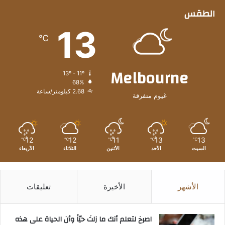
الطقس
13
℃
Melbourne
13º - 11º
68%
2.68 كيلومتر/ساعة
غيوم متفرقة
12
12
11
13
13
℃
℃
℃
℃
℃
السبت
الأحد
الأثنين
الثلاثاء
الأربعاء
الأشهر
الأخيرة
تعليقات
‫اصرخ لتعلم أنك ما زلتَ حيّاً وأن الحياة على هذه