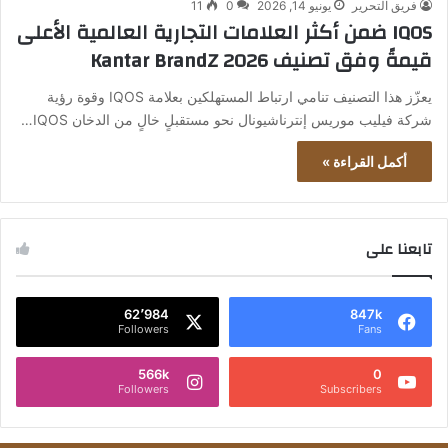
فريق التحرير
يونيو 14, 2026
0
11
IQOS ضمن أكثر العلامات التجارية العالمية الأعلى
قيمةً وفق تصنيف Kantar BrandZ 2026
يعزّز هذا التصنيف تنامي ارتباط المستهلكين بعلامة IQOS وقوة رؤية
شركة فيليب موريس إنترناشيونال نحو مستقبلٍ خالٍ من الدخان IQOS…
أكمل القراءة »
تابعنا على
62٬984
847k
Followers
Fans
566k
0
Followers
Subscribers