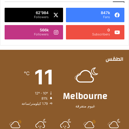
62٬984
847k
Followers
Fans
566k
0
Followers
Subscribers
الطقس
11
℃
Melbourne
12º - 10º
81%
1.79 كيلومتر/ساعة
غيوم متفرقة