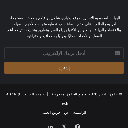
البوابة السعودية الإخبارية موقع إخباري شامل يوافيكم بأحدث المستجدات
العربية والعالمية على مدار الساعة، مع تغطية متواصلة لأخبار السياسة
والاقتصاد والرياضة والعلوم والتكنولوجيا والفن، وتقارير وتحليلات ترصد أهم
القضايا والأحداث محليًا ودوليًا بمصداقية واحترافية.
أدخل
بريدك
الإلكتروني
© حقوق النشر 2026، جميع الحقوق محفوظة | تصميم
السايت تك Alsite
Tech
الرئيسية
عن
فريق العمل
فيسبوك
‫X
لينكدإن