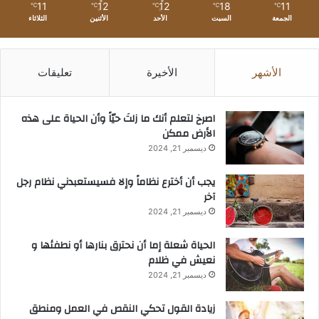
11
12
12
18
11
℃
℃
℃
℃
℃
الجمعة
السبت
الأحد
الأثنين
الثلاثاء
الأشهر
الأخيرة
تعليقات
‫اصرخ لتعلم أنك ما زلتَ حيّاً وأن الحياة على هذه
الأرض ممكن
ديسمبر 21, 2024
يجب أن أخترع نظاماً وإلا فسيستعبدني نظام رجل
آخر
ديسمبر 21, 2024
الحياة شعلة إما أن نحترق بنارها أو نطفئها و
نعيش في ظلام
ديسمبر 21, 2024
زيادة القول تحكي النقص في العمل ومنطق