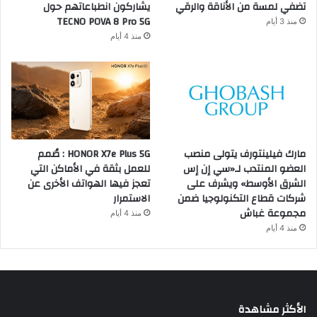
تضفي لمسة من الأناقة والرقي
يشاركون انطباعاتهم حول
TECNO POVA 8 Pro 5G
منذ 3 أيام
منذ 4 أيام
مارك فيلينتورف يتولى منصب
HONOR X7e Plus 5G : صُمم
العضو المنتدب لـ«سي إن إس
للعمل بثقة في الأماكن التي
الشرق الأوسط» ويشرف على
تعجز فيها الهواتف الأخرى عن
شركات قطاع التكنولوجيا ضمن
الاستمرار
مجموعة غباش
منذ 4 أيام
منذ 4 أيام
الأكثر مشاهدة