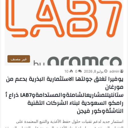
غير مصنف
admin
يوليو 8, 2026
0
10
يوفيرا تغلق جولتها الاستثمارية البذرية بدعم من
مورغان
ستانليللمشاريعالشاملةوالمستدامةوLAB7 ذراع أ
رامكو السعودية لبناء الشركات التقنية
الناشئةوكور فيجن
استثمار جديد لدعم تقنيات حلول حفظ الأغذية والتتبع المعتمدة على
التقنيات العميقة عبر سلسلة إمداد الأغذية المعتمدة على التقنيات العميقة