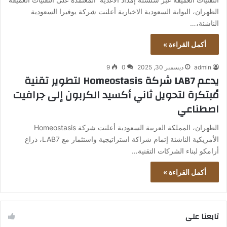
الظهران، البوابة السعودية الاخبارية أعلنت شركة يوفيرا السعودية
الناشئة،…
أكمل القراءة »
admin
ديسمبر 30, 2025
0
9
يدعم LAB7 شركة Homeostasis لتطوير تقنية
مُبتكرة لتحويل ثاني أكسيد الكربون إلى جرافيت
اصطناعي
الظهران، المملكة العربية السعودية أعلنت شركة Homeostasis
الأمريكية الناشئة إتمام شراكة استراتيجية واستثمار مع LAB7، ذراع
أرامكو لبناء الشركات التقنية…
أكمل القراءة »
تابعنا على