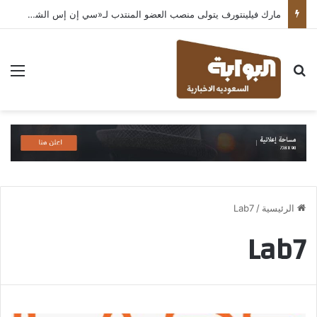
مارك فيلينتورف يتولى منصب العضو المنتدب لـ«سي إن إس الشرق الأوسط» ويشرف على شركات قطاع التكنولوجيا ضمن مجموعة غباش
بحث عن
الق
الرئيسية
/
Lab7
Lab7