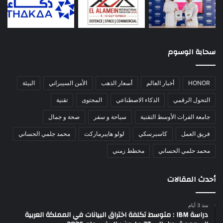
سحابة الوسوم
HONOR
أخبار العالم
أسعار الذهب
الأمن السيبراني
البيئة
التحول الرقمي
الذكاء الاصطناعي
المحتوى
تقنية
جامعة الفرات الأوسط التقنية
سياحة و سفر
صحة و جمال
فريق العمل
كاسبرسكي
لولو هايبرماركت
محمد جلمي الحساني
محمد حلمي الحساني
مخطط زمني
أحدث المقالات
منذ 3 أيام
دراسة IBM : متوسط تكلفة اختراق البيانات في المملكة العربية