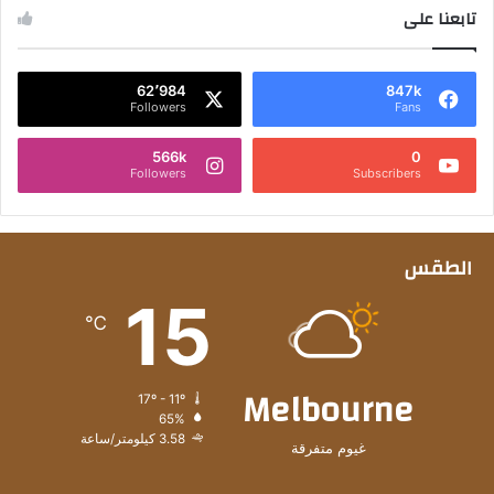
تابعنا على
62٬984
847k
Followers
Fans
566k
0
Followers
Subscribers
الطقس
15
℃
Melbourne
17º - 11º
65%
3.58 كيلومتر/ساعة
غيوم متفرقة