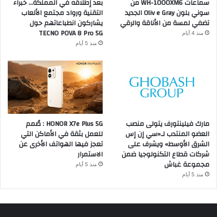
سماعات WH-1000XM6 من
بعد إطلاقه في المملكة… خبراء
سوني بلون Oliv e Gray الجديد
التقنية ورواد مجتمع الألعاب
تضفي لمسة من الأناقة والرقي
يشاركون انطباعاتهم حول
TECNO POVA 8 Pro 5G
منذ 4 أيام
منذ 5 أيام
مارك فيلينتورف يتولى منصب
HONOR X7e Plus 5G : صُمم
العضو المنتدب لـ«سي إن إس
للعمل بثقة في الأماكن التي
الشرق الأوسط» ويشرف على
تعجز فيها الهواتف الأخرى عن
شركات قطاع التكنولوجيا ضمن
الاستمرار
مجموعة غباش
منذ 5 أيام
منذ 5 أيام