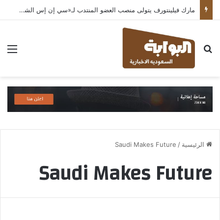
مارك فيلينتورف يتولى منصب العضو المنتدب لـ«سي إن إس الشرق الأوسط» ويشرف على شركات قطاع التكنولوجيا ضمن مجموعة غباش
بحث عن
الق
الرئيسية
/
Saudi Makes Future
Saudi Makes Future