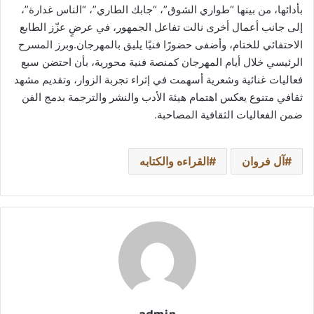
بأدائها، من بينها “طواري الشوق”، “جابك الطاري”، “الناس غدارة”،
إلى جانب أعمال أخرى نالت تفاعل الجمهور، في عرضٍ عزّز الطابع
الاحتفائي للختام، وأضفى حضورًا فنيًا يليق بالمهرجان.وبرز المسرح
الرئيسي خلال أيام المهرجان كمنصة فنية محورية، بأن احتضن سبع
فعاليات غنائية وشعرية أسهمت في إثراء تجربة الزوار، وتقديم مشهد
ثقافي متنوع يعكس اهتمام هيئة الأدب والنشر والترجمة بدمج الفن
ضمن الفعاليات الثقافية المصاحبة.
آل فروان
القراءه والكتابه