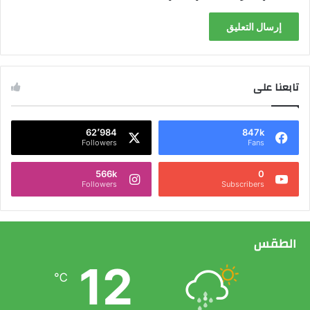
تابعنا على
62٬984
847k
Followers
Fans
566k
0
Followers
Subscribers
الطقس
12
℃