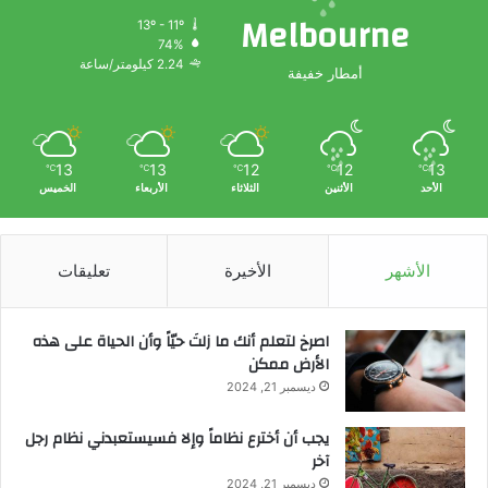
Melbourne
13º - 11º
74%
2.24 كيلومتر/ساعة
أمطار خفيفة
13
13
12
12
13
℃
℃
℃
℃
℃
الأحد
الأثنين
الثلاثاء
الأربعاء
الخميس
الأشهر
الأخيرة
تعليقات
‫اصرخ لتعلم أنك ما زلتَ حيّاً وأن الحياة على هذه
الأرض ممكن
ديسمبر 21, 2024
يجب أن أخترع نظاماً وإلا فسيستعبدني نظام رجل
آخر
ديسمبر 21, 2024