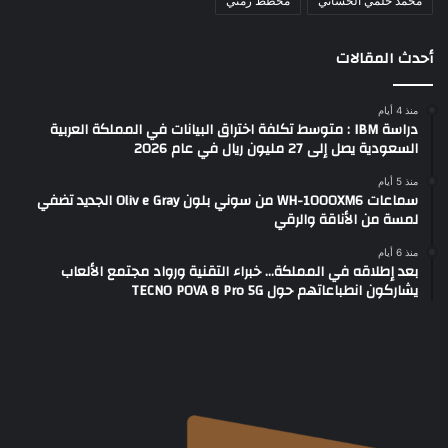
محمد حلمي الحساني
مخطط زمني
أحدث المقالات
منذ 4 أيام
دراسة IBM : متوسط تكلفة اختراق البيانات في المملكة العربية
السعودية يصل إلى 27 مليون ريال في عام 2026
منذ 5 أيام
سماعات WH-1000XM6 من سوني بلون Oliv e Gray الجديد تضفي
لمسة من الأناقة والرقي
منذ 6 أيام
بعد إطلاقه في المملكة… خبراء التقنية ورواد مجتمع الألعاب
يشاركون انطباعاتهم حول TECNO POVA 8 Pro 5G