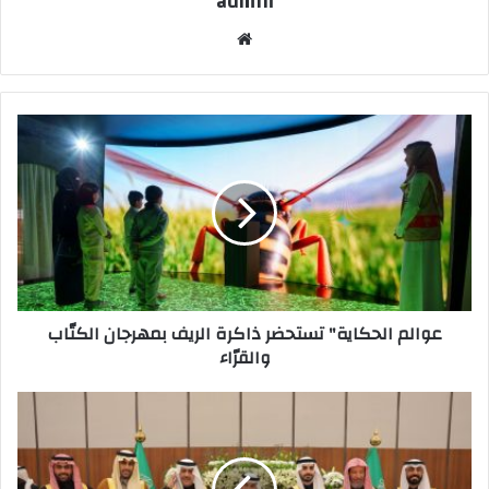
admin
موقع
الويب
عوالم
الحكاية"
تستحضر
ذاكرة
الريف
بمهرجان
الكتّاب
والقرّاء
عوالم الحكاية" تستحضر ذاكرة الريف بمهرجان الكتّاب
والقرّاء
هشام
سليمان
الحيد
عريسا