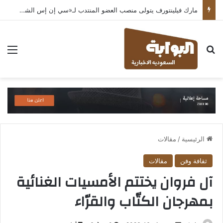
مارك فيلينتورف يتولى منصب العضو المنتدب لـ«سي إن إس الشرق الأوسط» ويشرف على شركات قطاع التكنولوجيا ضمن مجموعة غباش
بحث عن
الق
الرئيسية
/
مقالات
ثقافة وفن
مقالات
آل فروان يختتم الأمسيات الغنائية
بمهرجان الكتّاب والقرّاء