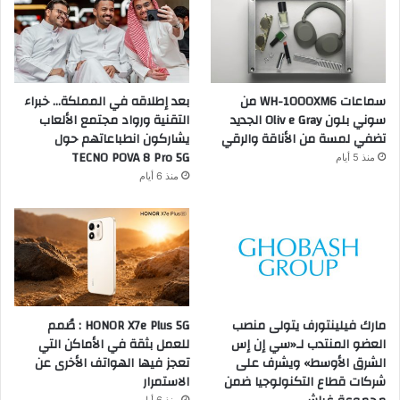
سماعات WH-1000XM6 من
بعد إطلاقه في المملكة… خبراء
سوني بلون Oliv e Gray الجديد
التقنية ورواد مجتمع الألعاب
تضفي لمسة من الأناقة والرقي
يشاركون انطباعاتهم حول
TECNO POVA 8 Pro 5G
منذ 5 أيام
منذ 6 أيام
مارك فيلينتورف يتولى منصب
HONOR X7e Plus 5G : صُمم
العضو المنتدب لـ«سي إن إس
للعمل بثقة في الأماكن التي
الشرق الأوسط» ويشرف على
تعجز فيها الهواتف الأخرى عن
شركات قطاع التكنولوجيا ضمن
الاستمرار
منذ 6 أيام